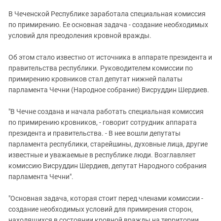
ЗАСТАВЛЯЕТ
Дагестан
В Чеченской Республике заработала специальная комиссия
КАВКАЗ ЗА ПАЛЕСТИНУ
Ингушетия
по примирению. Ее основная задача - создание необходимых
ИНАКОМЫСЛИЕ В ЧЕЧНЕ
условий для преодоления кровной вражды.
Кабардино-Балкария
ПРЕСЛЕДОВАНИЕ АКТИВИСТОВ
МОБИЛИЗАЦИЯ И ПРОТЕСТЫ
Калмыкия
Об этом стало известно от источника в аппарате президента и
правительства республики. Руководителем комиссии по
Карачаево-Черкесия
примирению кровников стал депутат нижней палаты
Краснодарский край
парламента Чечни (Народное собрание) Висруддин Шердиев.
Нагорный Карабах
"В Чечне создана и начала работать специальная комиссия
Российская Федерация
по примирению кровников, - говорит сотрудник аппарата
Ростовская область
президента и правительства. - В нее вошли депутаты
парламента республики, старейшины, духовные лица, другие
Северная Осетия - Алания
известные и уважаемые в республике люди. Возглавляет
СКФО
комиссию Висруддин Шердиев, депутат Народного собрания
парламента Чечни".
Ставропольский край
Чечня
"Основная задача, которая стоит перед членами комиссии -
Южная Осетия
создание необходимых условий для примирения сторон,
находящихся в состоянии кровной вражды на территории