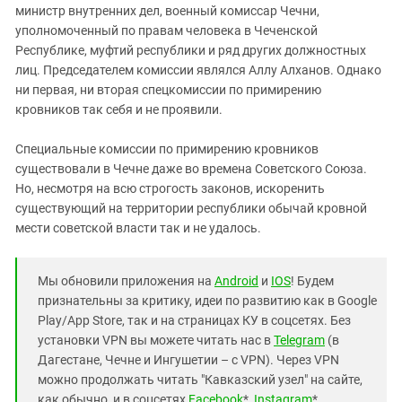
министр внутренних дел, военный комиссар Чечни,
уполномоченный по правам человека в Чеченской
Республике, муфтий республики и ряд других должностных
лиц. Председателем комиссии являлся Аллу Алханов. Однако
ни первая, ни вторая спецкомиссии по примирению
кровников так себя и не проявили.
Специальные комиссии по примирению кровников
существовали в Чечне даже во времена Советского Союза.
Но, несмотря на всю строгость законов, искоренить
существующий на территории республики обычай кровной
мести советской власти так и не удалось.
Мы обновили приложения на
Android
и
IOS
! Будем
признательны за критику, идеи по развитию как в Google
Play/App Store, так и на страницах КУ в соцсетях. Без
установки VPN вы можете читать нас в
Telegram
(в
Дагестане, Чечне и Ингушетии – с VPN). Через VPN
можно продолжать читать "Кавказский узел" на сайте,
как обычно, и в соцсетях
Facebook
*,
Instagram
*,