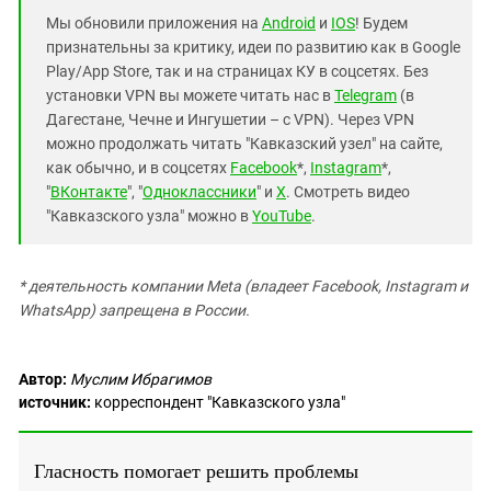
Мы обновили приложения на
Android
и
IOS
! Будем
признательны за критику, идеи по развитию как в Google
Play/App Store, так и на страницах КУ в соцсетях. Без
установки VPN вы можете читать нас в
Telegram
(в
Дагестане, Чечне и Ингушетии – с VPN). Через VPN
можно продолжать читать "Кавказский узел" на сайте,
как обычно, и в соцсетях
Facebook
*,
Instagram
*,
"
ВКонтакте
", "
Одноклассники
" и
X
. Смотреть видео
"Кавказского узла" можно в
YouTube
.
* деятельность компании Meta (владеет Facebook, Instagram и
WhatsApp) запрещена в России.
Автор:
Муслим Ибрагимов
источник:
корреспондент "Кавказского узла"
Гласность помогает решить проблемы