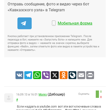
Отправь сообщение, фото и видео через бот
«Кавказского узла» в Telegram
Мобильная форма
Кнопка работает при установленном приложении Telegram. После
перехода в бот, нажмите на «Запустить бота» и напишите нам. Для
отправки фото и видео — нажмите на значок скрепки, выберите
функцию «Файл», затем отметьте фото или видео в памяти устройства и
нажмите «Отправить».
VK
Telegram
WhatsApp
Viber
X
Odnoklassniki
LiveJournal
Email
Print
0
(Дебошир)
Оценить:
16.09.13 в 16:01
Monro
0
#
Если надрать в youtube.com
вот эти вот ключевые слова в