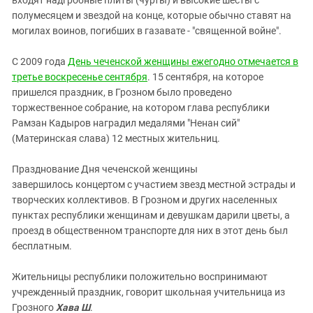
входят надгробные плиты (чурты) и высокие шесты с
полумесяцем и звездой на конце, которые обычно ставят на
могилах воинов, погибших в газавате - "священной войне".
С 2009 года
День чеченской женщины ежегодно отмечается в
третье воскресенье сентября
. 15 сентября, на которое
пришелся праздник, в Грозном было проведено
торжественное собрание, на котором глава республики
Рамзан Кадыров наградил медалями "Ненан сий"
(Материнская слава) 12 местных жительниц.
Празднование Дня чеченской женщины
завершилось концертом с участием звезд местной эстрады и
творческих коллективов. В Грозном и других населенных
пунктах республики женщинам и девушкам дарили цветы, а
проезд в общественном транспорте для них в этот день был
бесплатным.
Жительницы республики положительно воспринимают
учрежденный праздник, говорит школьная учительница из
Грозного
Хава Ш
.