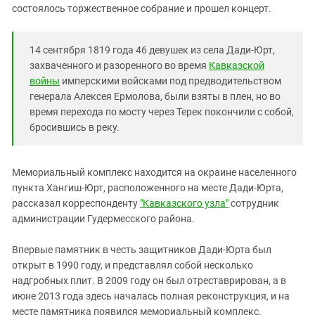
Южный Кавказ
состоялось торжественное собрание и прошел концерт.
ЮФО
14 сентября 1819 года 46 девушек из села Дади-Юрт,
захваченного и разоренного во время
Кавказской
войны
имперскими войсками под предводительством
генерала Алексея Ермолова, были взяты в плен, но во
время перехода по мосту через Терек покончили с собой,
бросившись в реку.
Мемориальный комплекс находится на окраине населенного
пункта Хангиш-Юрт, расположенного на месте Дади-Юрта,
рассказал корреспонденту
"Кавказского узла"
сотрудник
администрации Гудермесского района.
Впервые памятник в честь защитников Дади-Юрта был
открыт в 1990 году, и представлял собой несколько
надгробных плит. В 2009 году он был отреставрирован, а в
июне 2013 года здесь началась полная реконструкция, и на
месте памятника появился мемориальный комплекс.