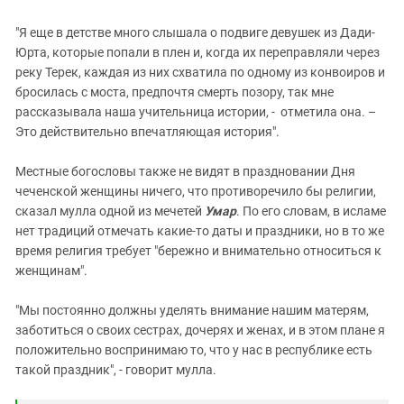
"Я еще в детстве много слышала о подвиге девушек из Дади-
Юрта, которые попали в плен и, когда их переправляли через
реку Терек, каждая из них схватила по одному из конвоиров и
бросилась с моста, предпочтя смерть позору, так мне
рассказывала наша учительница истории, - отметила она. –
Это действительно впечатляющая история".
Местные богословы также не видят в праздновании Дня
чеченской женщины ничего, что противоречило бы религии,
сказал мулла одной из мечетей
Умар
. По его словам, в исламе
нет традиций отмечать какие-то даты и праздники, но в то же
время религия требует "бережно и внимательно относиться к
женщинам".
"Мы постоянно должны уделять внимание нашим матерям,
заботиться о своих сестрах, дочерях и женах, и в этом плане я
положительно воспринимаю то, что у нас в республике есть
такой праздник", - говорит мулла.