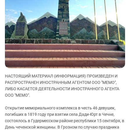
ЗАСТАВЛЯЕТ
Дагестан
КАВКАЗ ЗА ПАЛЕСТИНУ
Ингушетия
ИНАКОМЫСЛИЕ В ЧЕЧНЕ
Кабардино-Балкария
ПРЕСЛЕДОВАНИЕ АКТИВИСТОВ
МОБИЛИЗАЦИЯ И ПРОТЕСТЫ
Калмыкия
Карачаево-Черкесия
Краснодарский край
Нагорный Карабах
Российская Федерация
НАСТОЯЩИЙ МАТЕРИАЛ (ИНФОРМАЦИЯ) ПРОИЗВЕДЕН И
Ростовская область
РАСПРОСТРАНЕН ИНОСТРАННЫМ АГЕНТОМ ООО "МЕМО",
Северная Осетия - Алания
ЛИБО КАСАЕТСЯ ДЕЯТЕЛЬНОСТИ ИНОСТРАННОГО АГЕНТА
СКФО
ООО "МЕМО".
Ставропольский край
Открытие мемориального комплекса в честь 46 девушек,
Чечня
погибших в 1819 году при взятии села Дади-Юрт в Чечне,
состоялось в Гудермесском районе республики 15 сентября, в
Южная Осетия
День чеченской женщины. В Грозном по случаю праздника