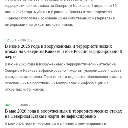
ЗАСТАВЛЯЕТ
Дагестан
террористических атаках на Северном Кавказе с 1 апреля по 30
КАВКАЗ ЗА ПАЛЕСТИНУ
июня 2026 года. 4 убиты и 8 ранены. Таковы итоги подсчетов
Ингушетия
ИНАКОМЫСЛИЕ В ЧЕЧНЕ
«Кавказского узла», основанных на собственных материалах и
Кабардино-Балкария
ПРЕСЛЕДОВАНИЕ АКТИВИСТОВ
информации из открытых источников.
МОБИЛИЗАЦИЯ И ПРОТЕСТЫ
Калмыкия
Карачаево-Черкесия
12:56,
1 июля 2026
В июне 2026 года в вооруженных и террористических
Краснодарский край
атаках на Северном Кавказе и юге России зафиксировано 8
жертв
Нагорный Карабах
В июне 2026 года в вооруженных и террористических атаках на
Российская Федерация
Северном Кавказе зафиксировано 4 жертвы: умерли двое и шесть
Ростовская область
гражданских ранены. Таковы итоги подсчетов «Кавказского узла»,
основанных на собственных материалах и информации из
Северная Осетия - Алания
открытых источников.
СКФО
Ставропольский край
04:00,
30 июня 2026
В мае 2026 года в вооруженных и террористических атаках
Чечня
на Северном Кавказе жертв не зафиксировано
Южная Осетия
В мае 2026 года информации о жертвах и пострадавших в