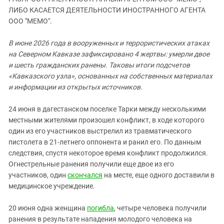
ЗАСТАВЛЯЕТ
Дагестан
ЛИБО КАСАЕТСЯ ДЕЯТЕЛЬНОСТИ ИНОСТРАННОГО АГЕНТА
КАВКАЗ ЗА ПАЛЕСТИНУ
ООО "МЕМО".
Ингушетия
ИНАКОМЫСЛИЕ В ЧЕЧНЕ
Кабардино-Балкария
ПРЕСЛЕДОВАНИЕ АКТИВИСТОВ
В июне 2026 года в вооруженных и террористических атаках
МОБИЛИЗАЦИЯ И ПРОТЕСТЫ
на Северном Кавказе зафиксировано 4 жертвы: умерли двое
Калмыкия
и шесть гражданских ранены. Таковы итоги подсчетов
Карачаево-Черкесия
«Кавказского узла», основанных на собственных материалах
Краснодарский край
и информации из открытых источников.
Нагорный Карабах
24 июня в дагестанском поселке Тарки между несколькими
Российская Федерация
местными жителями произошел конфликт, в ходе которого
один из его участников выстрелил из травматического
Ростовская область
пистолета в 21-летнего оппонента и ранил его. По данным
Северная Осетия - Алания
следствия, спустя некоторое время конфликт продолжился.
СКФО
Огнестрельные ранения получили еще двое из его
участников, один
скончался
на месте, еще одного доставили в
Ставропольский край
медицинское учреждение.
Чечня
20 июня одна женщина
погибла
, четыре человека получили
Южная Осетия
ранения в результате нападения молодого человека на