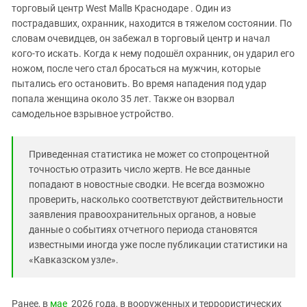
Южный Кавказ
торговый центр West Mallв Краснодаре . Один из
пострадавших, охранник, находится в тяжелом состоянии. По
ЮФО
словам очевидцев, он забежал в торговый центр и начал
кого-то искать. Когда к нему подошёл охранник, он ударил его
ножом, после чего стал бросаться на мужчин, которые
пытались его остановить. Во время нападения под удар
попала женщина около 35 лет. Также он взорвал
самодельное взрывное устройство.
Приведенная статистика не может со стопроцентной
точностью отразить число жертв. Не все данные
попадают в новостные сводки. Не всегда возможно
проверить, насколько соответствуют действительности
заявления правоохранительных органов, а новые
данные о событиях отчетного периода становятся
известными иногда уже после публикации статистики на
«Кавказском узле».
Ранее, в
мае
2026 года, в вооруженных и террористических