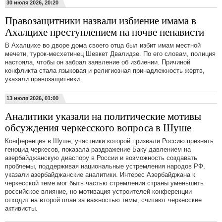
30 июля 2026, 20:20
Правозащитники назвали избиение имама в
Ахалцихе преступлением на почве ненависти
В Ахалцихе во дворе дома своего отца был избит имам местной
мечети, турок-месхетинец Шевкет Двалидзе. По его словам, полиция
настояла, чтобы он забрал заявление об избиении. Причиной
конфликта стала языковая и религиозная принадлежность жертв,
указали правозащитники.
13 июля 2026, 01:00
Аналитики указали на политические мотивы
обсуждения черкесского вопроса в Шуше
Конференция в Шуше, участники которой призвали Россию признать
геноцид черкесов, показала раздражение Баку давлением на
азербайджанскую диаспору в России и возможность создавать
проблемы, поддерживая национальные устремления народов РФ,
указали азербайджанские аналитики. Интерес Азербайджана к
черкесской теме мог быть частью стремления страны уменьшить
российское влияние, но мотивация устроителей конференции
отходит на второй план за важностью темы, считают черкесские
активисты.