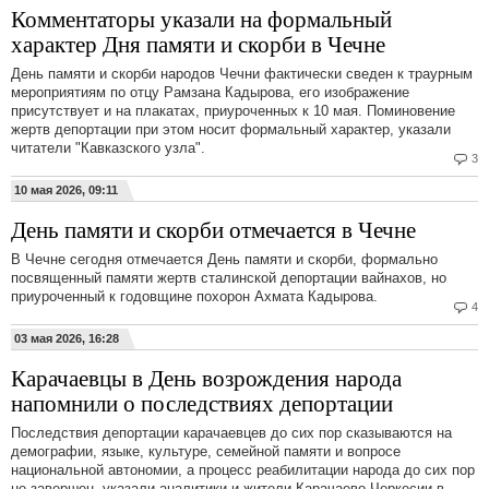
Комментаторы указали на формальный
характер Дня памяти и скорби в Чечне
День памяти и скорби народов Чечни фактически сведен к траурным
мероприятиям по отцу Рамзана Кадырова, его изображение
присутствует и на плакатах, приуроченных к 10 мая. Поминовение
жертв депортации при этом носит формальный характер, указали
читатели "Кавказского узла".
3
10 мая 2026, 09:11
День памяти и скорби отмечается в Чечне
В Чечне сегодня отмечается День памяти и скорби, формально
посвященный памяти жертв сталинской депортации вайнахов, но
приуроченный к годовщине похорон Ахмата Кадырова.
4
03 мая 2026, 16:28
Карачаевцы в День возрождения народа
напомнили о последствиях депортации
Последствия депортации карачаевцев до сих пор сказываются на
демографии, языке, культуре, семейной памяти и вопросе
национальной автономии, а процесс реабилитации народа до сих пор
не завершен, указали аналитики и жители Карачаево-Черкесии в