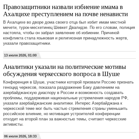
Правозащитники назвали избиение имама в
Ахалцихе преступлением на почве ненависти
В Ахалцихе во дворе дома своего отца был избит имам местной
мечети, турок-месхетинец Шевкет Двалидзе. По его словам, полиция
настояла, чтобы он забрал заявление об избиении. Причиной
конфликта стала языковая и религиозная принадлежность жертв,
указали правозащитники.
13 июля 2026, 01:00
Аналитики указали на политические мотивы
обсуждения черкесского вопроса в Шуше
Конференция в Шуше, участники которой призвали Россию признать
геноцид черкесов, показала раздражение Баку давлением на
азербайджанскую диаспору в России и возможность создавать
проблемы, поддерживая национальные устремления народов РФ,
указали азербайджанские аналитики. Интерес Азербайджана к
черкесской теме мог быть частью стремления страны уменьшить
российское влияние, но мотивация устроителей конференции
отходит на второй план за важностью темы, считают черкесские
активисты.
06 июля 2026, 18:33