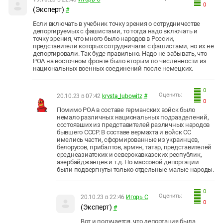
0
(Эксперт)
#
Если включать в учебник точку зрения о сотрудничестве
депортируемых с фашистами, то тогда надо включать и
точку зрения, что много было народов в России,
представители которых сотрудничали с фашистами, но их не
депортировали. Так буде правильно. Надо не забывать, что
РОА на восточном фронте было вторым по численности из
национальных военных соединений после немецких.
0
Оценить:
20.10.23 в 07:42
krysta_lubowitz
#
0
Помимо РОА в составе германских войск было
немало различных национальных подразделений,
состоявших из представителей различных народов
бывшего СССР. В составе вермахта и войск СС
имелись части, сформированные из украинцев,
белорусов, прибалтов, армян, татар, представителей
среднеазиатских и северокавказских республик,
азербайджанцев и т.д. Но массовой депортации
были подвергнуты только отдельные малые народы.
0
Оценить:
20.10.23 в 22:46
Игорь С
0
(Эксперт)
#
Вот и получается, что депортация была