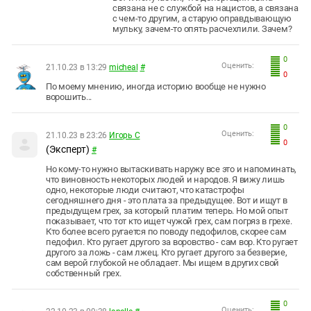
связана не с службой на нацистов, а связана
с чем-то другим, а старую оправдывающую
мульку, зачем-то опять расчехлили. Зачем?
0
Оценить:
21.10.23 в 13:29
micheal
#
0
По моему мнению, иногда историю вообще не нужно
ворошить...
0
Оценить:
21.10.23 в 23:26
Игорь С
0
(Эксперт)
#
Но кому-то нужно вытаскивать наружу все это и напоминать,
что виновность некоторых людей и народов. Я вижу лишь
одно, некоторые люди считают, что катастрофы
сегодняшнего дня - это плата за предыдущее. Вот и ищут в
предыдущем грех, за который платим теперь. Но мой опыт
показывает, что тот кто ищет чужой грех, сам погряз в грехе.
Кто более всего ругается по поводу педофилов, скорее сам
педофил. Кто ругает другого за воровство - сам вор. Кто ругает
другого за ложь - сам лжец. Кто ругает другого за безверие,
сам верой глубокой не обладает. Мы ищем в других свой
собственный грех.
0
Оценить: