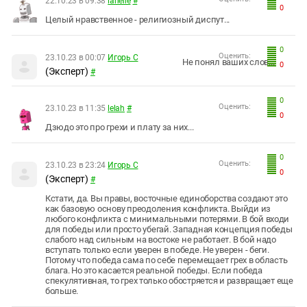
22.10.23 в 09:38
lanelle
#
0
Целый нравственное - религиозный диспут...
0
Оценить:
23.10.23 в 00:07
Игорь С
Не понял ваших слов...
0
(Эксперт)
#
0
Оценить:
23.10.23 в 11:35
lelah
#
0
Дзюдо это про грехи и плату за них...
0
Оценить:
23.10.23 в 23:24
Игорь С
0
(Эксперт)
#
Кстати, да. Вы правы, восточные единоборства создают это
как базовую основу преодоления конфликта. Выйди из
любого конфликта с минимальными потерями. В бой входи
для победы или просто убегай. Западная концепция победы
слабого над сильным на востоке не работает. В бой надо
вступать только если уверен в победе. Не уверен - беги.
Потому что победа сама по себе перемещает грех в область
блага. Но это касается реальной победы. Если победа
спекулятивная, то грех только обостряется и развращает еще
больше.