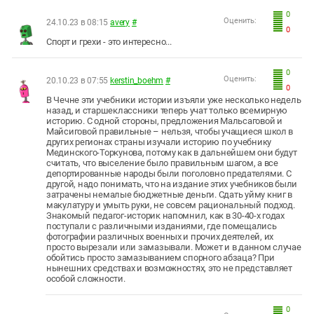
0
Оценить:
24.10.23 в 08:15
avery
#
0
Спорт и грехи - это интересно...
0
Оценить:
20.10.23 в 07:55
kerstin_boehm
#
0
В Чечне эти учебники истории изъяли уже несколько недель
назад, и старшеклассники теперь учат только всемирную
историю. С одной стороны, предложения Мальсаговой и
Майсиговой правильные – нельзя, чтобы учащиеся школ в
других регионах страны изучали историю по учебнику
Мединского-Торкунова, потому как в дальнейшем они будут
считать, что выселение было правильным шагом, а все
депортированные народы были поголовно предателями. С
другой, надо понимать, что на издание этих учебников были
затрачены немалые бюджетные деньги. Сдать уйму книг в
макулатуру и умыть руки, не совсем рациональный подход.
Знакомый педагог-историк напомнил, как в 30-40-х годах
поступали с различными изданиями, где помещались
фотографии различных военных и прочих деятелей, их
просто вырезали или замазывали. Может и в данном случае
обойтись просто замазыванием спорного абзаца? При
нынешних средствах и возможностях, это не представляет
особой сложности.
0