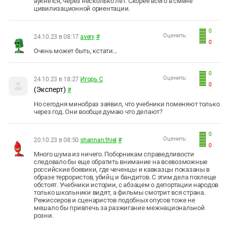
аукнется, через несколько лет. Скорее всего в смене
цивилизационной ориентации.
0
Оценить:
24.10.23 в 08:17
avery
#
0
Очень может быть, кстати...
0
Оценить:
24.10.23 в 18:27
Игорь С
0
(Эксперт)
#
Но сегодня минобраз заявил, что учебники поменяют только
через год. Они вообще думаю что делают?
0
Оценить:
20.10.23 в 08:50
shannan.thiel
#
0
Много шума из ничего. Поборникам справедливости
следовало бы еще обратить внимание на всевозможные
российские боевики, где чеченцы и кавказцы показаны в
образе террористов, убийц и бандитов. С этим дела похлеще
обстоят. Учебники истории, с абзацем о депортации народов
только школьники видят, а фильмы смотрит вся страна.
Режиссеров и сценаристов подобных опусов тоже не
мешало бы привлечь за разжигание межнациональной
розни.