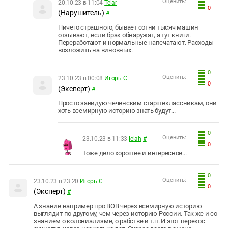
Оценить:
20.10.23 в 11:04
Telar
0
(Нарушитель)
#
Ничего страшного, бывает сотни тысяч машин
отзывают, если брак обнаружат, а тут книги.
Переработают и нормальные напечатают. Расходы
возложить на виновных.
0
Оценить:
23.10.23 в 00:08
Игорь С
0
(Эксперт)
#
Просто завидую чеченским старшеклассникам, они
хоть всемирную историю знать будут...
0
Оценить:
23.10.23 в 11:33
lelah
#
0
Тоже дело хорошее и интересное...
0
Оценить:
23.10.23 в 23:20
Игорь С
0
(Эксперт)
#
А знание например про ВОВ через всемирную историю
выглядит по другому, чем через историю России. Так же и со
знанием о колониализме, о рабстве и т.п. И этот перекос