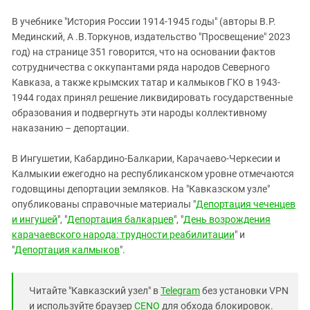
В учебнике "История России 1914-1945 годы" (авторы В.Р.
Мединский, А .В.Торкунов, издательство "Просвещение" 2023
год) на странице 351 говорится, что на основании фактов
сотрудничества с оккупантами ряда народов Северного
Кавказа, а также крымских татар и калмыков ГКО в 1943-
1944 годах принял решение ликвидировать государственные
образования и подвергнуть эти народы коллективному
наказанию – депортации.
В Ингушетии, Кабардино-Балкарии, Карачаево-Черкесии и
Калмыкии ежегодно на республиканском уровне отмечаются
годовщины депортации земляков. На "Кавказском узле"
опубликованы справочные материалы "
Депортация чеченцев
и ингушей
", "
Депортация балкарцев
", "
День возрождения
карачаевского народа: трудности реабилитации
" и
"
Депортация калмыков
".
Читайте "Кавказский узел" в
Telegram
без установки VPN
и используйте браузер
CENO
для обхода блокировок.