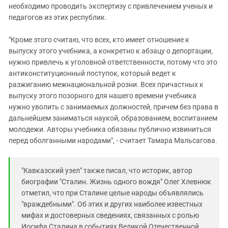
необходимо проводить экспертизу с привлечением ученых и
педагогов из этих республик.
"Кроме этого считаю, что всех, кто имеет отношение к
выпуску этого учебника, а конкретно к абзацу о депортации,
нужно привлечь к уголовной ответственности, потому что это
антиконституционный поступок, который ведет к
разжиганию межнациональной розни. Всех причастных к
выпуску этого позорного для нашего времени учебника
нужно уволить с занимаемых должностей, причем без права в
дальнейшем заниматься наукой, образованием, воспитанием
молодежи. Авторы учебника обязаны публично извиниться
перед оболганными народами", - считает Тамара Мальсагова.
"Кавказский узел" также писал, что историк, автор
биографии "Сталин. Жизнь одного вождя" Олег Хлевнюк
отметил, что при Сталине целые народы объявлялись
"враждебными". Об этих и других наиболее известных
мифах и достоверных сведениях, связанных с ролью
Иосифа Сталина в событиях Великой Отечественной