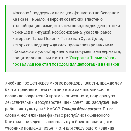
Массовой поддержки немецких фашистов на Северном
Кавказе не было, и версия советских властей о
коллаборационизме, ставшем поводом для депортации
чеченцев и ингушей, необоснованна, указали ранее
историки Павел Полян и Питер ван Хуис. Доводы
историков подтверждаются проанализированными
"Кавказским узлом" архивными документами вермахта,
процитированными в статье "
Операция "Шамиль": как
провал Абвера стал поводом для депортации вайнахов
".
Учебник прошел через многие коридоры власти, прежде чем
был отправлен в печать, и ни у кого из чиновников не
возникло возражений против написанного, подчеркнула
действительный государственный советник, заслуженный
работник культуры ЧИАССР
Тамара Мальсагова
. По ее
словам, если лживые факты о республиках Северного
Кавказа приведены в школьных учебниках, значит, эти
учебники подлежат изъятию, и для следующего издания