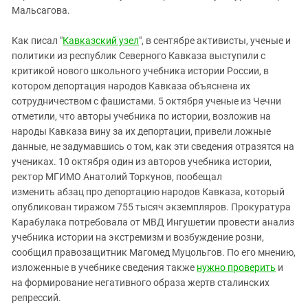
Южный Кавказ
Мальсагова.
ЮФО
Как писал "
Кавказский узел
", в сентябре активисты, ученые и
политики из республик Северного Кавказа выступили с
критикой нового школьного учебника истории России, в
котором депортация народов Кавказа объяснена их
сотрудничеством с фашистами. 5 октября ученые из Чечни
отметили, что авторы учебника по истории, возложив на
народы Кавказа вину за их депортации, привели ложные
данные, не задумавшись о том, как эти сведения отразятся на
учениках. 10 октября один из авторов учебника истории,
ректор МГИМО Анатолий Торкунов, пообещал
изменить абзац про депортацию народов Кавказа, который
опубликован тиражом 755 тысяч экземпляров. Прокуратура
Карабулака потребовала от МВД Ингушетии провести анализ
учебника истории на экстремизм и возбуждение розни,
сообщил правозащитник Магомед Муцольгов. По его мнению,
изложенные в учебнике сведения также
нужно проверить
и
на формирование негативного образа жертв сталинских
репрессий.