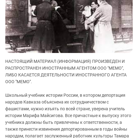
ЗАСТАВЛЯЕТ
Дагестан
КАВКАЗ ЗА ПАЛЕСТИНУ
Ингушетия
ИНАКОМЫСЛИЕ В ЧЕЧНЕ
Кабардино-Балкария
ПРЕСЛЕДОВАНИЕ АКТИВИСТОВ
МОБИЛИЗАЦИЯ И ПРОТЕСТЫ
Калмыкия
Карачаево-Черкесия
Краснодарский край
НАСТОЯЩИЙ МАТЕРИАЛ (ИНФОРМАЦИЯ) ПРОИЗВЕДЕН И
Нагорный Карабах
РАСПРОСТРАНЕН ИНОСТРАННЫМ АГЕНТОМ ООО "МЕМО",
Российская Федерация
ЛИБО КАСАЕТСЯ ДЕЯТЕЛЬНОСТИ ИНОСТРАННОГО АГЕНТА
ООО "МЕМО".
Ростовская область
Северная Осетия - Алания
Школьный учебник истории России, в котором депортация
СКФО
народов Кавказа объяснена их сотрудничеством с
фашистами, нужно изъять по всей стране, уверена учитель
Ставропольский край
истории Марифа Майсигова. Все причастные к выпуску этого
Чечня
учебника должны быть привлечены к ответственности, а
также принести извинения депортированным в годы войны
Южная Осетия
народам, полагает заслуженный работник культуры Тамара