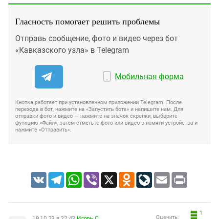
Гласность помогает решить проблемы
Отправь сообщение, фото и видео через бот
«Кавказского узла» в Telegram
Мобильная форма
Кнопка работает при установленном приложении Telegram. После
перехода в бот, нажмите на «Запустить бота» и напишите нам. Для
отправки фото и видео — нажмите на значок скрепки, выберите
функцию «Файл», затем отметьте фото или видео в памяти устройства и
нажмите «Отправить».
VK
Telegram
WhatsApp
Viber
X
Odnoklassniki
LiveJournal
Email
Print
1
Оценить:
19.10.23 в 22:43
Игорь С