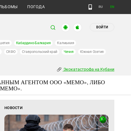
ЛЬБОМЫ
ПОГОДА
RU
EN
ВОЙТИ
шетия
Кабардино-Балкария
Калмыкия
СКФО
Ставропольский край
Чечня
Южная Осетия
Экокатастрофа на Кубани
АННЫМ АГЕНТОМ ООО «МЕМО», ЛИБО
«МЕМО».
НОВОСТИ