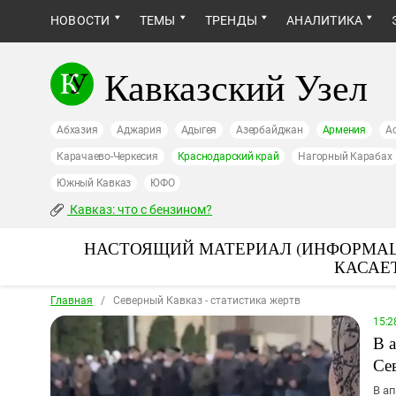
НОВОСТИ
ТЕМЫ
ТРЕНДЫ
АНАЛИТИКА
Кавказский Узел
Абхазия
Аджария
Адыгея
Азербайджан
Армения
А
Карачаево-Черкесия
Краснодарский край
Нагорный Карабах
Южный Кавказ
ЮФО
Кавказ: что с бензином?
НАСТОЯЩИЙ МАТЕРИАЛ (ИНФОРМАЦ
КАСАЕ
Главная
/
Северный Кавказ - статистика жертв
15:2
В 
Се
В а