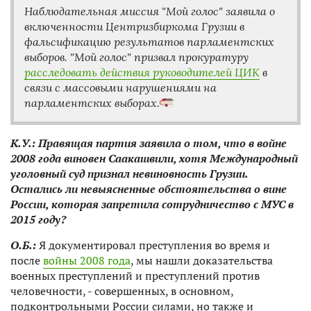
Наблюдательная миссия "Мой голос" заявила о
включенности Центризбиркома Грузии в
фальсификацию результатов парламентских
выборов. "Мой голос" призвал прокуратуру
расследовать действия руководителей ЦИК
в
связи с массовыми нарушениями на
парламентских выборах.
К.У.
:
Правящая партия заявила о том, что в войне
2008 года виновен Саакашвили, хотя Международный
уголовный суд признал невиновность Грузии.
Остались ли невыясненные обстоятельства о вине
России, которая запретила сотрудничество с МУС в
2015 году?
О.Б.:
Я документировал преступления во время и
после
войны 2008 года
, мы нашли доказательства
военных преступлений и преступлений против
человечности, - совершенных, в основном,
подконтрольными России силами, но также и