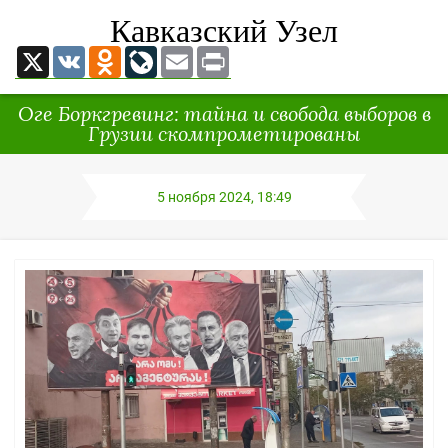
Кавказский Узел
X
VK
Odnoklassniki
LiveJournal
Email
Print
Оге Боркгревинг: тайна и свобода выборов в
Грузии скомпрометированы
5 ноября 2024, 18:49