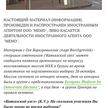
НАСТОЯЩИЙ МАТЕРИАЛ (ИНФОРМАЦИЯ)
ПРОИЗВЕДЕН И РАСПРОСТРАНЕН ИНОСТРАННЫМ
АГЕНТОМ ООО "МЕМО", ЛИБО КАСАЕТСЯ
ДЕЯТЕЛЬНОСТИ ИНОСТРАННОГО АГЕНТА ООО
"МЕМО".
Интервью с Оге Боркгревингом (Aage Borchgrevink) -
старшим советником ("Кавказский узел" может
сообщить название организации по запросу),
возглавлявшим миссию НХК в Грузии во время
голосования на парламентских выборах 26 октября.
Миссия состояла из четырех человек, двое из которых
были в группе с представителями
European Platform for
Democratic Elections*
, а еще двое - в группе Центра по
правам человека.
«
Кавказский узел
»
(К.У.
):
На скольких участках Вы
были лично во время выборов?