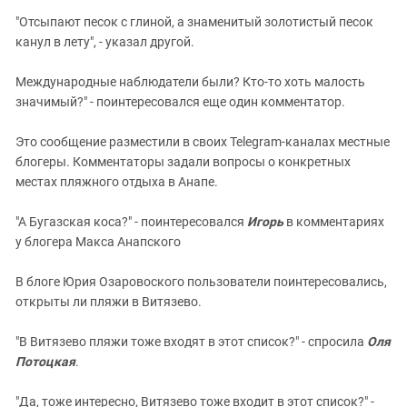
"Отсыпают песок с глиной, а знаменитый золотистый песок
канул в лету", - указал другой.
Международные наблюдатели были? Кто-то хоть малость
значимый?" - поинтересовался еще один комментатор.
Это сообщение разместили в своих Telegram-каналах местные
блогеры. Комментаторы задали вопросы о конкретных
местах пляжного отдыха в Анапе.
"А Бугазская коса?" - поинтересовался
Игорь
в комментариях
у блогера Макса Анапского
В блоге Юрия Озаровоского пользователи поинтересовались,
открыты ли пляжи в Витязево.
"В Витязево пляжи тоже входят в этот список?" - спросила
Оля
Потоцкая
.
"Да, тоже интересно, Витязево тоже входит в этот список?" -