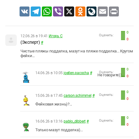
VK
Telegram
WhatsApp
Viber
X
Odnoklassniki
LiveJournal
Email
Print
0
Оценить:
12.06.26 в 19:41
Игорь С
0
(Эксперт)
#
Чистые пляжы подделка, мазут на пляже подделка... Кругом
фейки...
0
Оценить:
14.06.26 в 10:05
joellen.pacocha
#
Не говорите))...
0
0
Оценить:
15.06.26 в 17:45
carson.schimmel
#
0
Фейковая жизнь)?...
0
Оценить:
16.06.26 в 13:16
pablo_dibbert
#
0
Только мазут подделка)...