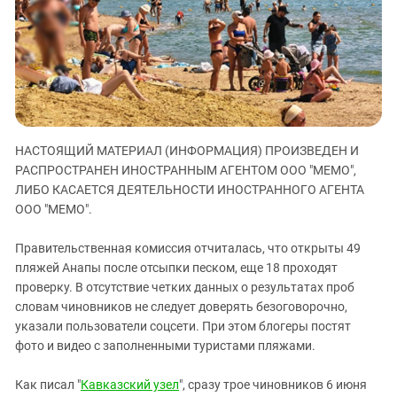
ЗАСТАВЛЯЕТ
Дагестан
КАВКАЗ ЗА ПАЛЕСТИНУ
Ингушетия
ИНАКОМЫСЛИЕ В ЧЕЧНЕ
Кабардино-Балкария
ПРЕСЛЕДОВАНИЕ АКТИВИСТОВ
МОБИЛИЗАЦИЯ И ПРОТЕСТЫ
Калмыкия
Карачаево-Черкесия
НАСТОЯЩИЙ МАТЕРИАЛ (ИНФОРМАЦИЯ) ПРОИЗВЕДЕН И
Краснодарский край
РАСПРОСТРАНЕН ИНОСТРАННЫМ АГЕНТОМ ООО "МЕМО",
Нагорный Карабах
ЛИБО КАСАЕТСЯ ДЕЯТЕЛЬНОСТИ ИНОСТРАННОГО АГЕНТА
Российская Федерация
ООО "МЕМО".
Ростовская область
Правительственная комиссия отчиталась, что открыты 49
Северная Осетия - Алания
пляжей Анапы после отсыпки песком, еще 18 проходят
проверку. В отсутствие четких данных о результатах проб
СКФО
словам чиновников не следует доверять безоговорочно,
Ставропольский край
указали пользователи соцсети. При этом блогеры постят
Чечня
фото и видео с заполненными туристами пляжами.
Южная Осетия
Как писал "
Кавказский узел
", сразу трое чиновников 6 июня