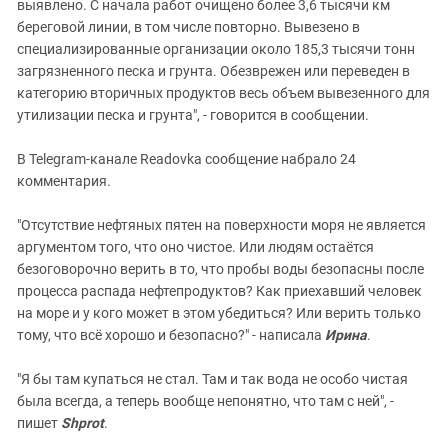
выявлено. С начала работ очищено более 3,6 тысячи км
береговой линии, в том числе повторно. Вывезено в
специализированные организации около 185,3 тысячи тонн
загрязненного песка и грунта. Обезврежен или переведен в
категорию вторичных продуктов весь объем вывезенного для
утилизации песка и грунта", - говорится в сообщении.
В Telegram-канале Readovka сообщение набрало 24
комментария.
"Отсутствие нефтяных пятен на поверхности моря не является
аргументом того, что оно чистое. Или людям остаётся
безоговорочно верить в то, что пробы воды безопасны после
процесса распада нефтепродуктов? Как приехавший человек
на море и у кого может в этом убедиться? Или верить только
тому, что всё хорошо и безопасно?" - написала
Ирина
.
"Я бы там купаться не стал. Там и так вода не особо чистая
была всегда, а теперь вообще непонятно, что там с ней", -
пишет
Shprot
.