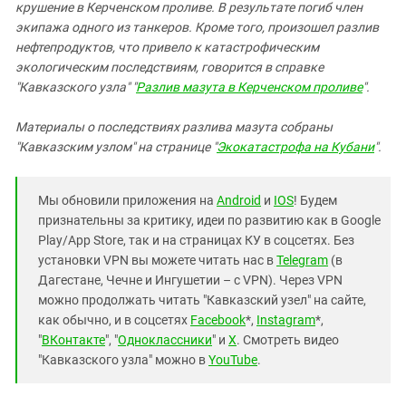
крушение в Керченском проливе. В результате погиб член
экипажа одного из танкеров. Кроме того, произошел разлив
нефтепродуктов, что привело к катастрофическим
экологическим последствиям, говорится в справке
"Кавказского узла" "
Разлив мазута в Керченском проливе
".
Материалы о последствиях разлива мазута собраны
"Кавказским узлом" на странице "
Экокатастрофа на Кубани
".
Мы обновили приложения на
Android
и
IOS
! Будем
признательны за критику, идеи по развитию как в Google
Play/App Store, так и на страницах КУ в соцсетях. Без
установки VPN вы можете читать нас в
Telegram
(в
Дагестане, Чечне и Ингушетии – с VPN). Через VPN
можно продолжать читать "Кавказский узел" на сайте,
как обычно, и в соцсетях
Facebook
*,
Instagram
*,
"
ВКонтакте
", "
Одноклассники
" и
X
. Смотреть видео
"Кавказского узла" можно в
YouTube
.