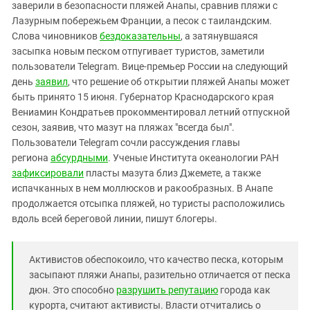
Южный Кавказ
заверили в безопасности пляжей Анапы, сравнив пляжи с
Лазурным побережьем Франции, а песок с таиландским.
ЮФО
Слова чиновников
бездоказательны
, а затянувшаяся
засыпка новым песком отпугивает туристов, заметили
пользователи Telegram. Вице-премьер России на следующий
день
заявил
, что решение об открытии пляжей Анапы может
быть принято 15 июня. Губернатор Краснодарского края
Вениамин Кондратьев прокомментировал летний отпускной
сезон, заявив, что мазут на пляжах "всегда был".
Пользователи Telegram сочли рассуждения главы
региона
абсурдными
. Ученые Института океанологии РАН
зафиксировали
пласты мазута близ Джемете, а также
испачканных в нем моллюсков и ракообразных. В Анапе
продолжается отсыпка пляжей, но туристы расположились
вдоль всей береговой линии, пишут блогеры.
Активистов обеспокоило, что качество песка, которым
засыпают пляжи Анапы, разительно отличается от песка
дюн. Это способно
разрушить репутацию
города как
курорта, считают активисты. Власти отчитались о