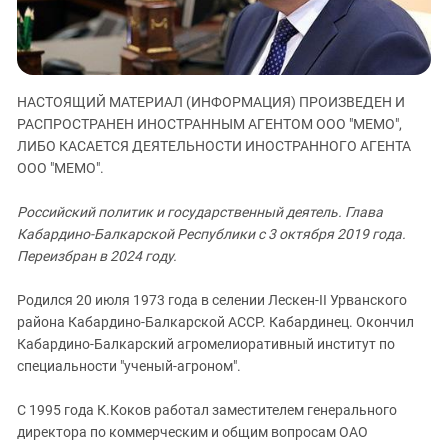
ЗАСТАВЛЯЕТ
Дагестан
КАВКАЗ ЗА ПАЛЕСТИНУ
Ингушетия
ИНАКОМЫСЛИЕ В ЧЕЧНЕ
Кабардино-Балкария
ПРЕСЛЕДОВАНИЕ АКТИВИСТОВ
НАСТОЯЩИЙ МАТЕРИАЛ (ИНФОРМАЦИЯ) ПРОИЗВЕДЕН И
МОБИЛИЗАЦИЯ И ПРОТЕСТЫ
Калмыкия
РАСПРОСТРАНЕН ИНОСТРАННЫМ АГЕНТОМ ООО "МЕМО",
Карачаево-Черкесия
ЛИБО КАСАЕТСЯ ДЕЯТЕЛЬНОСТИ ИНОСТРАННОГО АГЕНТА
ООО "МЕМО".
Краснодарский край
Нагорный Карабах
Российский политик и государственный деятель. Глава
Кабардино-Балкарской Республики с 3 октября 2019 года.
Российская Федерация
Переизбран в 2024 году.
Ростовская область
Северная Осетия - Алания
Родился 20 июля 1973 года в селении Лескен-II Урванского
района Кабардино-Балкарской АССР. Кабардинец. Окончил
СКФО
Кабардино-Балкарский агромелиоративный институт по
Ставропольский край
специальности "ученый-агроном".
Чечня
С 1995 года К.Коков работал заместителем генерального
Южная Осетия
директора по коммерческим и общим вопросам ОАО