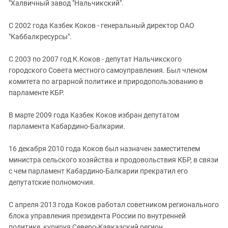
Южный Кавказ
"Халвичный завод "Нальчикский".
ЮФО
С 2002 года Казбек Коков - генеральный директор ОАО
"Каббалкресурсы".
С 2003 по 2007 год К.Коков - депутат Нальчикского
городского Совета местного самоуправления. Был членом
комитета по аграрной политике и природопользованию в
парламенте КБР.
В марте 2009 года Казбек Коков избран депутатом
парламента Кабардино-Балкарии.
16 декабря 2010 года Коков был назначен заместителем
министра сельского хозяйства и продовольствия КБР, в связи
с чем парламент Кабардино-Балкарии прекратил его
депутатские полномочия.
С апреля 2013 года Коков работал советником регионального
блока управления президента России по внутренней
политике, курируя Северо-Кавказский регион.