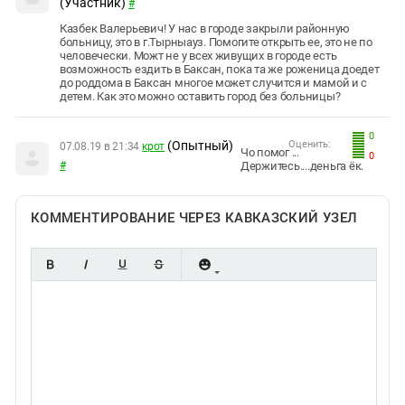
(Участник)
#
Казбек Валерьевич! У нас в городе закрыли районную
больницу, это в г.Тырныауз. Помогите открыть ее, это не по
человечески. Можт не у всех живущих в городе есть
возможность ездить в Баксан, пока та же роженица доедет
до роддома в Баксан многое может случится и мамой и с
детем. Как это можно оставить город без больницы?
0
(Опытный)
Оценить:
07.08.19 в 21:34
крот
Чо помог ...
0
#
Держитесь....деньга ёк.
КОММЕНТИРОВАНИЕ ЧЕРЕЗ КАВКАЗСКИЙ УЗЕЛ