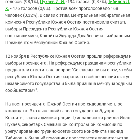
Южный Кавказ
голосов, (98,1%),
Пухаев И. И.
-194 голоса, (0,37%),
Тибилов Л.
X.
- 476 голосов (0,9%). Против всех проголосовало 168
ЮФО
человек (0,32%). В связи с этим, Центральная избирательная
комиссия Республики Южная Осетия постановила считать
выборы Президента Республики Южная Осетия
состоявшимися, Кокойты Эдуарда Джабеевича - избранным
Президентом Республики Южная Осетия.
12 ноября в Республике Южная Осетия прошли референдум и
выборы президента. На референдуме гражданам республики
предлагали ответить на вопрос: "Согласны ли вы с тем, чтобы
республика Южная Осетия сохранила свой нынешний статус
независимого государства и была признана международным
сообществом?".
На пост президента Южной Осетии претендовали четыре
кандидата. Это нынешний глава государства Эдуард
Кокойты, глава администрации Цхинвальского района Инал
Пухаев, секретарь Смешанной контрольной комиссии по
урегулированию грузино-осетинского конфликта Леонид
Тибилов, и бывший помощник председателя правительства