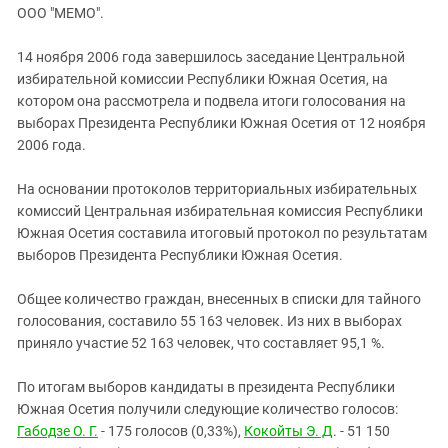
ЗАСТАВЛЯЕТ
ООО "МЕМО".
Дагестан
КАВКАЗ ЗА ПАЛЕСТИНУ
Ингушетия
ИНАКОМЫСЛИЕ В ЧЕЧНЕ
14 ноября 2006 года завершилось заседание Центральной
избирательной комиссии Республики Южная Осетия, на
Кабардино-Балкария
ПРЕСЛЕДОВАНИЕ АКТИВИСТОВ
котором она рассмотрела и подвела итоги голосования на
МОБИЛИЗАЦИЯ И ПРОТЕСТЫ
Калмыкия
выборах Президента Республики Южная Осетия от 12 ноября
Карачаево-Черкесия
2006 года.
Краснодарский край
На основании протоколов территориальных избирательных
Нагорный Карабах
комиссий Центральная избирательная комиссия Республики
Южная Осетия составила итоговый протокол по результатам
Российская Федерация
выборов Президента Республики Южная Осетия.
Ростовская область
Северная Осетия - Алания
Общее количество граждан, внесенных в списки для тайного
голосования, составило 55 163 человек. Из них в выборах
СКФО
приняло участие 52 163 человек, что составляет 95,1 %.
Ставропольский край
По итогам выборов кандидаты в президента Республики
Чечня
Южная Осетия получили следующие количество голосов:
Южная Осетия
Габодзе О. Г.
- 175 голосов (0,33%),
Кокойты Э. Д
. - 51 150