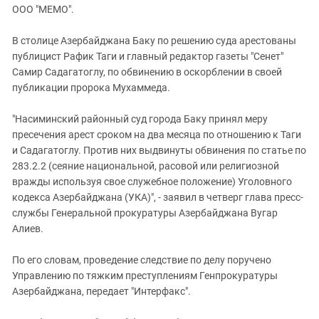
ЗАСТАВЛЯЕТ
ООО "МЕМО".
Дагестан
КАВКАЗ ЗА ПАЛЕСТИНУ
Ингушетия
ИНАКОМЫСЛИЕ В ЧЕЧНЕ
В столице Азербайджана Баку по решению суда арестованы
публицист Рафик Таги и главный редактор газеты "Сенет"
Кабардино-Балкария
ПРЕСЛЕДОВАНИЕ АКТИВИСТОВ
Самир Садагатоглу, по обвинению в оскорблении в своей
МОБИЛИЗАЦИЯ И ПРОТЕСТЫ
Калмыкия
публикации пророка Мухаммеда.
Карачаево-Черкесия
"Насиминский районный суд города Баку принял меру
Краснодарский край
пресечения арест сроком на два месяца по отношению к Таги
Нагорный Карабах
и Садагатоглу. Против них выдвинуты обвинения по статье по
283.2.2 (сеяние национальной, расовой или религиозной
Российская Федерация
вражды используя свое служебное положение) Уголовного
Ростовская область
кодекса Азербайджана (УКА)", - заявил в четверг глава пресс-
Северная Осетия - Алания
службы Генеральной прокуратуры Азербайджана Вугар
Алиев.
СКФО
Ставропольский край
По его словам, проведение следствие по делу поручено
Управлению по тяжким преступлениям Генпрокуратуры
Чечня
Азербайджана, передает "Интерфакс".
Южная Осетия