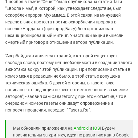
Южный Кавказ
1 ноября в газете "Сенет" была опубликована статья Таги
"Европа и мы", в которой, как утверждает следствие, был
ЮФО
оскорблен пророк Мухаммед. В этой связи, на минувшей
неделе в знак протеста против оскорбления пророка в
поселке Нардаран (пригород Баку) был организован
несанкционированный митинг. Участники акции вынесли
смертный приговор в отношении автора публикации.
"Азербайджан является страной, в которой существует
свобода слова, поэтому нет необходимости в создании такого
ажиотажа вокруг этой публикации. При подписании статьи в
номер меня в редакции не было, в этой статье допущена
техническая ошибка. С другой стороны, в газете тоже
написано, что редакция не несет ответственности за мнение
авторов", - заявил сам Садагетоглу, при этом отметив, что в
очередном номере газеты они дадут опровержение и
попросят прощения, передает "Газета.Ru".
Мы обновили приложения на
Android
и
IOS
! Будем
признательны за критику, идеи по развитию как в Google