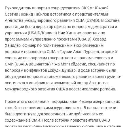
ЗАСТАВЛЯЕТ
Дагестан
Руководитель аппарата сопредседателя СКК от Южной
КАВКАЗ ЗА ПАЛЕСТИНУ
Ингушетия
Осетии Леонид Тибилов встретился с представителями
ИНАКОМЫСЛИЕ В ЧЕЧНЕ
Агентства международного развития США (USAID). В составе
Кабардино-Балкария
ПРЕСЛЕДОВАНИЕ АКТИВИСТОВ
делегации были директор офиса по вопросам демократии и
МОБИЛИЗАЦИЯ И ПРОТЕСТЫ
Калмыкия
управления (USAID/Кавказ) Ник Хиггинс, советник по
программам и управлению проектами (USAID) Ховард
Карачаево-Черкесия
Хандлер, офицер по политическим и экономическим
Краснодарский край
вопросам посольства США в Грузии Алан Пурселл, старший
Нагорный Карабах
советник по вопросам толерантности, правам человека и
СМИ (USAID/Вашингтон) г-жа Мэг Гейдосик, специалист по
Российская Федерация
вопросам конфликтов Джуди Дунбар. В ходе встречи были
Ростовская область
обсуждены вопросы экономического развития зоны грузино-
осетинского конфликта и возможный вклад Агентства
Северная Осетия - Алания
международного развития США в восстановление региона.
СКФО
После этого состоялась неформальная беседа американских
Ставропольский край
гостей с юго-осетинскими журналистами. В начале встречи
Чечня
была достигнута договоренность не публиковать ее
Южная Осетия
содержание в СМИ. После встречи представители USAID
посетили республиканскую соматическую больницу и отбыли