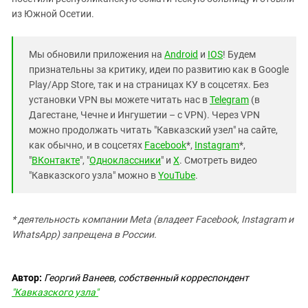
Южный Кавказ
из Южной Осетии.
ЮФО
Мы обновили приложения на
Android
и
IOS
! Будем
признательны за критику, идеи по развитию как в Google
Play/App Store, так и на страницах КУ в соцсетях. Без
установки VPN вы можете читать нас в
Telegram
(в
Дагестане, Чечне и Ингушетии – с VPN). Через VPN
можно продолжать читать "Кавказский узел" на сайте,
как обычно, и в соцсетях
Facebook
*,
Instagram
*,
"
ВКонтакте
", "
Одноклассники
" и
X
. Смотреть видео
"Кавказского узла" можно в
YouTube
.
* деятельность компании Meta (владеет Facebook, Instagram и
WhatsApp) запрещена в России.
Автор:
Георгий Ванеев, собственный корреспондент
"Кавказского узла"