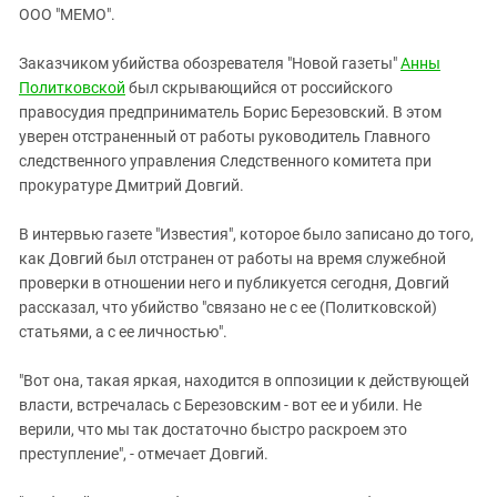
ЗАСТАВЛЯЕТ
ООО "МЕМО".
Дагестан
КАВКАЗ ЗА ПАЛЕСТИНУ
Ингушетия
ИНАКОМЫСЛИЕ В ЧЕЧНЕ
Заказчиком убийства обозревателя "Новой газеты"
Анны
Политковской
Кабардино-Балкария
был скрывающийся от российского
ПРЕСЛЕДОВАНИЕ АКТИВИСТОВ
правосудия предприниматель Борис Березовский. В этом
МОБИЛИЗАЦИЯ И ПРОТЕСТЫ
Калмыкия
уверен отстраненный от работы руководитель Главного
Карачаево-Черкесия
следственного управления Следственного комитета при
прокуратуре Дмитрий Довгий.
Краснодарский край
Нагорный Карабах
В интервью газете "Известия", которое было записано до того,
как Довгий был отстранен от работы на время служебной
Российская Федерация
проверки в отношении него и публикуется сегодня, Довгий
Ростовская область
рассказал, что убийство "связано не с ее (Политковской)
Северная Осетия - Алания
статьями, а с ее личностью".
СКФО
"Вот она, такая яркая, находится в оппозиции к действующей
Ставропольский край
власти, встречалась с Березовским - вот ее и убили. Не
верили, что мы так достаточно быстро раскроем это
Чечня
преступление", - отмечает Довгий.
Южная Осетия