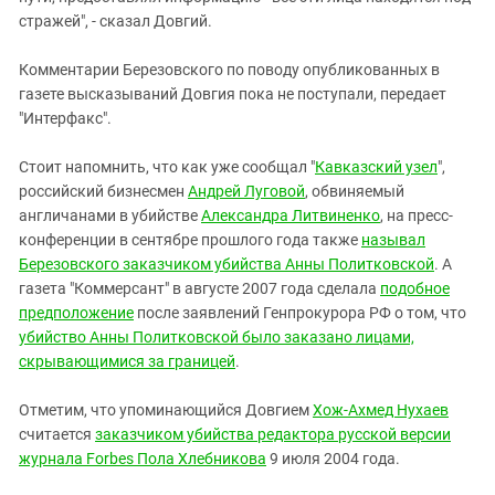
стражей", - сказал Довгий.
Комментарии Березовского по поводу опубликованных в
газете высказываний Довгия пока не поступали, передает
"Интерфакс".
Стоит напомнить, что как уже сообщал "
Кавказский узел
",
российский бизнесмен
Андрей Луговой
, обвиняемый
англичанами в убийстве
Александра Литвиненко
, на пресс-
конференции в сентябре прошлого года также
называл
Березовского заказчиком убийства Анны Политковской
. А
газета "Коммерсант" в августе 2007 года сделала
подобное
предположение
после заявлений Генпрокурора РФ о том, что
убийство Анны Политковской было заказано лицами,
скрывающимися за границей
.
Отметим, что упоминающийся Довгием
Хож-Ахмед Нухаев
считается
заказчиком убийства редактора русской версии
журнала Forbes Пола Хлебникова
9 июля 2004 года.