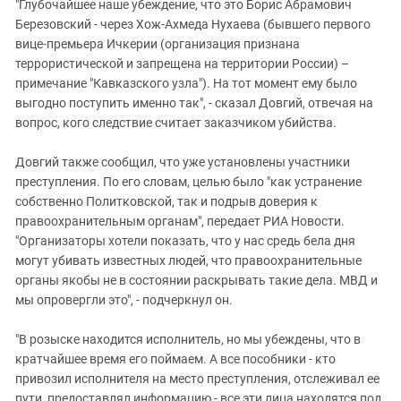
Южный Кавказ
"Глубочайшее наше убеждение, что это Борис Абрамович
Березовский - через Хож-Ахмеда Нухаева (бывшего первого
ЮФО
вице-премьера Ичкерии (организация признана
террористической и запрещена на территории России) –
примечание "Кавказского узла"). На тот момент ему было
выгодно поступить именно так", - сказал Довгий, отвечая на
вопрос, кого следствие считает заказчиком убийства.
Довгий также сообщил, что уже установлены участники
преступления. По его словам, целью было "как устранение
собственно Политковской, так и подрыв доверия к
правоохранительным органам", передает РИА Новости.
"Организаторы хотели показать, что у нас средь бела дня
могут убивать известных людей, что правоохранительные
органы якобы не в состоянии раскрывать такие дела. МВД и
мы опровергли это", - подчеркнул он.
"В розыске находится исполнитель, но мы убеждены, что в
кратчайшее время его поймаем. А все пособники - кто
привозил исполнителя на место преступления, отслеживал ее
пути, предоставлял информацию - все эти лица находятся под