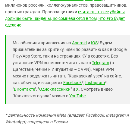
миллионов россиян, коллег-журналистов, правозащитников,
простых граждан. Правозащитники
считают, что ее убийцы
должны быть найдены, но сомневаются в том, что это будет
сделано
.
Мы обновили приложения на
Android
и
IOS
! Будем
признательны за критику, идеи по развитию как в Google
Play/App Store, так и на страницах КУ в соцсетях. Без
установки VPN вы можете читать нас в
Telegram
(в
Дагестане, Чечне и Ингушетии – с VPN). Через VPN
можно продолжать читать "Кавказский узел" на сайте,
как обычно, и в соцсетях
Facebook
*,
Instagram
*,
"
ВКонтакте
", "
Одноклассники
" и
X
. Смотреть видео
"Кавказского узла" можно в
YouTube
.
* деятельность компании Meta (владеет Facebook, Instagram и
WhatsApp) запрещена в России.