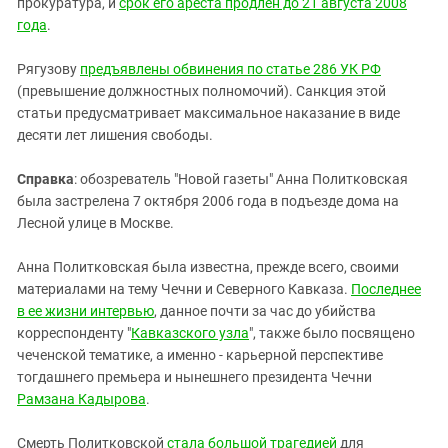
прокуратура, и
срок его ареста продлен до 21 августа 2008
года
.
Рягузову
предъявлены обвинения по статье 286 УК РФ
(превышение должностных полномочий). Санкция этой
статьи предусматривает максимальное наказание в виде
десяти лет лишения свободы.
Справка
: обозреватель "Новой газеты" Анна Политковская
была застрелена 7 октября 2006 года в подъезде дома на
Лесной улице в Москве.
Анна Политковская была известна, прежде всего, своими
материалами на тему Чечни и Северного Кавказа.
Последнее
в ее жизни интервью
, данное почти за час до убийства
корреспонденту "
Кавказского узла
", также было посвящено
чеченской тематике, а именно - карьерной перспективе
тогдашнего премьера и нынешнего президента Чечни
Рамзана Кадырова
.
Смерть Политковской
стала большой трагедией
для