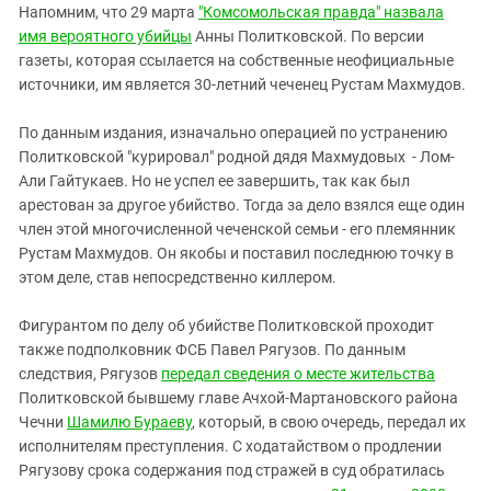
Напомним, что 29 марта
"Комсомольская правда" назвала
имя вероятного убийцы
Анны Политковской. По версии
газеты, которая ссылается на собственные неофициальные
источники, им является 30-летний чеченец Рустам Махмудов.
По данным издания, изначально операцией по устранению
Политковской "курировал" родной дядя Махмудовых - Лом-
Али Гайтукаев. Но не успел ее завершить, так как был
арестован за другое убийство. Тогда за дело взялся еще один
член этой многочисленной чеченской семьи - его племянник
Рустам Махмудов. Он якобы и поставил последнюю точку в
этом деле, став непосредственно киллером.
Фигурантом по делу об убийстве Политковской проходит
также подполковник ФСБ Павел Рягузов. По данным
следствия, Рягузов
передал сведения о месте жительства
Политковской бывшему главе Ачхой-Мартановского района
Чечни
Шамилю Бураеву
, который, в свою очередь, передал их
исполнителям преступления. С ходатайством о продлении
Рягузову срока содержания под стражей в суд обратилась