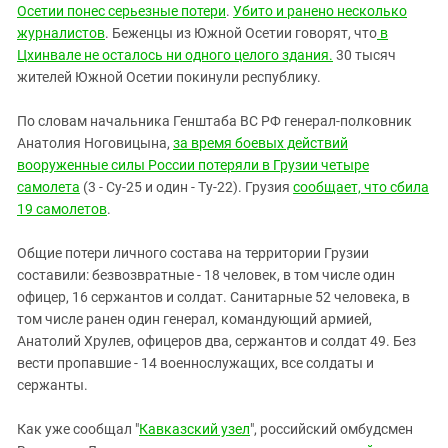
Осетии понес серьезные потери
.
Убито и ранено несколько
журналистов
. Беженцы из Южной Осетии говорят, что
в
Цхинвале не осталось ни одного целого здания.
30 тысяч
жителей Южной Осетии покинули республику.
По словам начальника Генштаба ВС РФ генерал-полковник
Анатолия Ноговицына,
за время боевых действий
вооруженные силы России потеряли в Грузии четыре
самолета
(3 - Су-25 и один - Ту-22). Грузия
сообщает, что сбила
19 самолетов
.
Общие потери личного состава на территории Грузии
составили: безвозвратные - 18 человек, в том числе один
офицер, 16 сержантов и солдат. Санитарные 52 человека, в
том числе ранен один генерал, командующий армией,
Анатолий Хрулев, офицеров два, сержантов и солдат 49. Без
вести пропавшие - 14 военнослужащих, все солдаты и
сержанты.
Как уже сообщал "
Кавказский узел
", российский омбудсмен