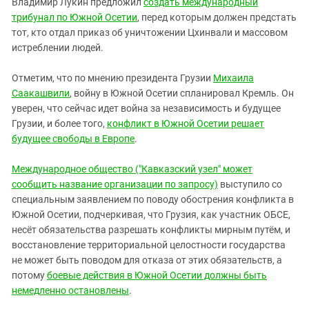
Владимир Лукин предложил
создать международный
трибунал по Южной Осетии
, перед которым должен предстать
тот, кто отдал приказ об уничтожении Цхинвали и массовом
истреблении людей.
Отметим, что по мнению президента Грузии
Михаила
Саакашвили
, войну в Южной Осетии спланировал Кремль. Он
уверен, что сейчас идет война за независимость и будущее
Грузии, и более того,
конфликт в Южной Осетии решает
будущее свободы в Европе
.
Международное общество ("Кавказский узел" может
сообщить название организации по запросу)
выступило со
специальным заявлением по поводу обострения конфликта в
Южной Осетии, подчеркивая, что Грузия, как участник ОБСЕ,
несёт обязательства разрешать конфликты мирным путём, и
восстановление территориальной целостности государства
не может быть поводом для отказа от этих обязательств, а
потому
боевые действия в Южной Осетии должны быть
немедленно остановлены
.