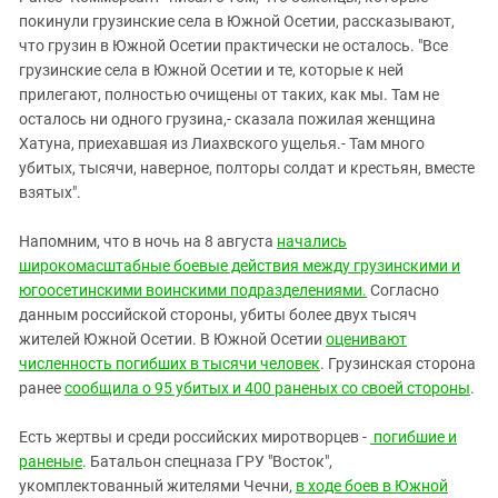
покинули грузинские села в Южной Осетии, рассказывают,
что грузин в Южной Осетии практически не осталось. "Все
грузинские села в Южной Осетии и те, которые к ней
прилегают, полностью очищены от таких, как мы. Там не
осталось ни одного грузина,- сказала пожилая женщина
Хатуна, приехавшая из Лиахвского ущелья.- Там много
убитых, тысячи, наверное, полторы солдат и крестьян, вместе
взятых".
Напомним, что в ночь на 8 августа
начались
широкомасштабные боевые действия между грузинскими и
югоосетинскими воинскими подразделениями.
Согласно
данным российской стороны, убиты более двух тысяч
жителей Южной Осетии. В Южной Осетии
оценивают
численность погибших в тысячи человек
. Грузинская сторона
ранее
сообщила о 95 убитых и 400 раненых со своей стороны
.
Есть жертвы и среди российских миротворцев -
погибшие и
раненые
. Батальон спецназа ГРУ "Восток",
укомплектованный жителями Чечни,
в ходе боев в Южной