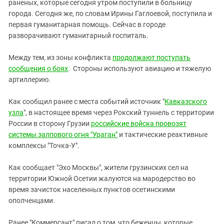
Южный Кавказ
раненых, которые сегодня утром поступили в больницу
города. Сегодня же, по словам Ирины Гаглоевой, поступила и
ЮФО
первая гуманитарная помощь. Сейчас в городе
разворачивают гуманитарный госпиталь.
Между тем, из зоны конфликта
продолжают поступать
сообщения о боях
. Стороны используют авиацию и тяжелую
артиллерию.
Как сообщил ранее с места событий источник "
Кавказского
узла
", в настоящее время через Рокский туннель с территории
России в сторону Грузии
российские войска провозят
системы залпового огня "Ураган"
и тактические реактивные
комплексы "Точка-У".
Как сообщает "Эхо Москвы", жители грузинских сел на
территории Южной Осетии жалуются на мародерство во
время зачисток населенных пунктов осетинскими
ополченцами.
Ранее "Коммерсант" писал о том, что беженцы, которые