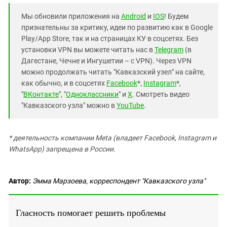
Мы обновили приложения на
Android
и
IOS
! Будем
признательны за критику, идеи по развитию как в Google
Play/App Store, так и на страницах КУ в соцсетях. Без
установки VPN вы можете читать нас в
Telegram
(в
Дагестане, Чечне и Ингушетии – с VPN). Через VPN
можно продолжать читать "Кавказский узел" на сайте,
как обычно, и в соцсетях
Facebook
*,
Instagram
*,
"
ВКонтакте
", "
Одноклассники
" и
X
. Смотреть видео
"Кавказского узла" можно в
YouTube
.
* деятельность компании Meta (владеет Facebook, Instagram и
WhatsApp) запрещена в России.
Автор:
Эмма Марзоева, корреспондент "Кавказского узла"
Гласность помогает решить проблемы