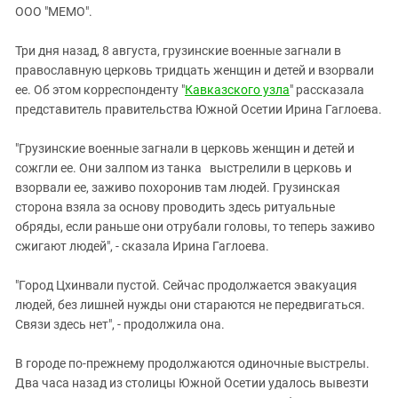
ЗАСТАВЛЯЕТ
ООО "МЕМО".
Дагестан
КАВКАЗ ЗА ПАЛЕСТИНУ
Ингушетия
ИНАКОМЫСЛИЕ В ЧЕЧНЕ
Три дня назад, 8 августа, грузинские военные загнали в
православную церковь тридцать женщин и детей и взорвали
Кабардино-Балкария
ПРЕСЛЕДОВАНИЕ АКТИВИСТОВ
ее. Об этом корреспонденту "
Кавказского узла
" рассказала
МОБИЛИЗАЦИЯ И ПРОТЕСТЫ
Калмыкия
представитель правительства Южной Осетии Ирина Гаглоева.
Карачаево-Черкесия
"Грузинские военные загнали в церковь женщин и детей и
Краснодарский край
сожгли ее. Они залпом из танка выстрелили в церковь и
Нагорный Карабах
взорвали ее, заживо похоронив там людей. Грузинская
сторона взяла за основу проводить здесь ритуальные
Российская Федерация
обряды, если раньше они отрубали головы, то теперь заживо
Ростовская область
сжигают людей", - сказала Ирина Гаглоева.
Северная Осетия - Алания
"Город Цхинвали пустой. Сейчас продолжается эвакуация
СКФО
людей, без лишней нужды они стараются не передвигаться.
Ставропольский край
Связи здесь нет", - продолжила она.
Чечня
В городе по-прежнему продолжаются одиночные выстрелы.
Южная Осетия
Два часа назад из столицы Южной Осетии удалось вывезти