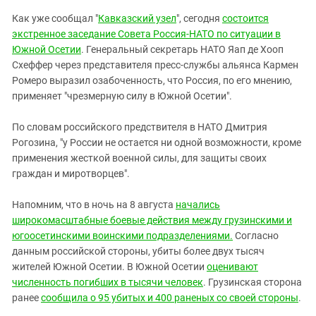
Как уже сообщал "
Кавказский узел
", сегодня
состоится
экстренное заседание Совета Россия-НАТО по ситуации в
Южной Осетии
. Генеральный секретарь НАТО Яап де Хооп
Схеффер через представителя пресс-службы альянса Кармен
Ромеро выразил озабоченность, что Россия, по его мнению,
применяет "чрезмерную силу в Южной Осетии".
По словам российского предствителя в НАТО Дмитрия
Рогозина, "у России не остается ни одной возможности, кроме
применения жесткой военной силы, для защиты своих
граждан и миротворцев".
Напомним, что в ночь на 8 августа
начались
широкомасштабные боевые действия между грузинскими и
югоосетинскими воинскими подразделениями.
Согласно
данным российской стороны, убиты более двух тысяч
жителей Южной Осетии. В Южной Осетии
оценивают
численность погибших в тысячи человек
. Грузинская сторона
ранее
сообщила о 95 убитых и 400 раненых со своей стороны
.