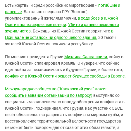
Есть жертвы и среди российских миротворцев -
погибшие и
раненые
. Батальон спецназа ГРУ "Восток",
укомплектованный жителями Чечни,
в ходе боев в Южной
Осетии понес серьезные потери
.
Убито и ранено несколько
журналистов
. Беженцы из Южной Осетии говорят, что
в
Цхинвале не осталось ни одного целого здания.
30 тысяч
жителей Южной Осетии покинули республику.
По мнению президента Грузии
Михаила Саакашвили
, войну в
Южной Осетии спланировал Кремль. Он уверен, что сейчас
идет война за независимость и будущее Грузии, и более того,
конфликт в Южной Осетии решает будущее свободы в Европе
.
Международное общество ("Кавказский узел" может
сообщить название организации по запросу)
выступило со
специальным заявлением по поводу обострения конфликта в
Южной Осетии, подчеркивая, что Грузия, как участник ОБСЕ,
несёт обязательства разрешать конфликты мирным путём, и
восстановление территориальной целостности государства
не может быть поводом для отказа от этих обязательств, а