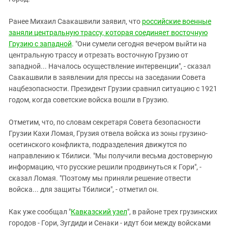
Южный Кавказ
ЮФО
Ранее Михаил Саакашвили заявил, что
российские военные
заняли центральную трассу, которая соединяет восточную
Грузию с западной
. "Они сумели сегодня вечером выйти на
центральную трассу и отрезать восточную Грузию от
западной... Началось осуществление интервенции", - сказал
Саакашвили в заявлении для прессы на заседании Совета
нацбезопасности. Президент Грузии сравнил ситуацию с 1921
годом, когда советские войска вошли в Грузию.
Отметим, что, по словам секретаря Совета безопасности
Грузии Кахи Ломая, Грузия отвела войска из зоны грузино-
осетинского конфликта, подразделения движутся по
направлению к Тбилиси. "Мы получили весьма достоверную
информацию, что русские решили продвинуться к Гори", -
сказал Ломая. "Поэтому мы приняли решение отвести
войска... для защиты Тбилиси", - отметил он.
Как уже сообщал "
Кавказский узел
", в районе трех грузинских
городов - Гори, Зугдиди и Сенаки - идут бои между войсками