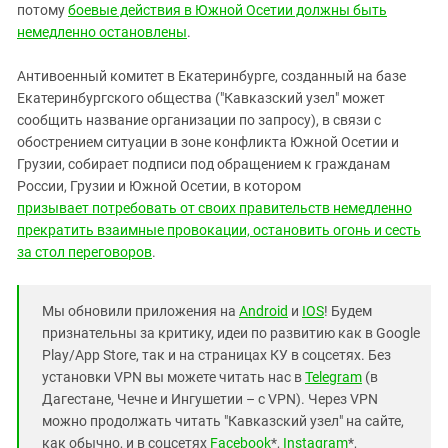
потому
боевые действия в Южной Осетии должны быть
немедленно остановлены
.
Антивоенный комитет в Екатеринбурге, созданный на базе
Екатеринбургского общества ("Кавказский узел" может
сообщить название организации по запросу), в связи с
обострением ситуации в зоне конфликта Южной Осетии и
Грузии, собирает подписи под обращением к гражданам
России, Грузии и Южной Осетии, в котором
призывает потребовать от своих правительств немедленно
прекратить взаимные провокации, остановить огонь и сесть
за стол переговоров
.
Мы обновили приложения на
Android
и
IOS
! Будем
признательны за критику, идеи по развитию как в Google
Play/App Store, так и на страницах КУ в соцсетях. Без
установки VPN вы можете читать нас в
Telegram
(в
Дагестане, Чечне и Ингушетии – с VPN). Через VPN
можно продолжать читать "Кавказский узел" на сайте,
как обычно, и в соцсетях
Facebook
*,
Instagram
*,