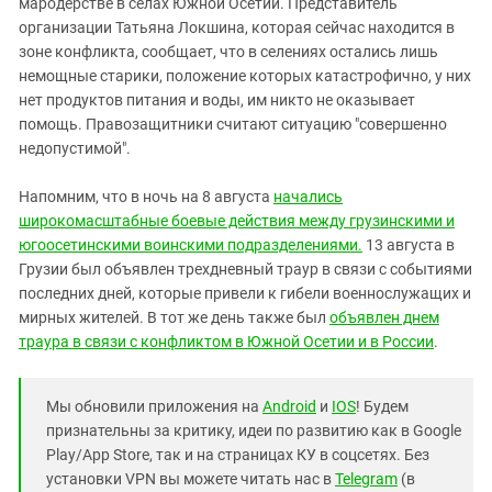
мародерстве в селах Южной Осетии. Представитель
организации Татьяна Локшина, которая сейчас находится в
зоне конфликта, сообщает, что в селениях остались лишь
немощные старики, положение которых катастрофично, у них
нет продуктов питания и воды, им никто не оказывает
помощь. Правозащитники считают ситуацию "совершенно
недопустимой".
Напомним, что в ночь на 8 августа
начались
широкомасштабные боевые действия между грузинскими и
югоосетинскими воинскими подразделениями.
13 августа в
Грузии был объявлен трехдневный траур в связи с событиями
последних дней, которые привели к гибели военнослужащих и
мирных жителей. В тот же день также был
объявлен днем
траура в связи с конфликтом в Южной Осетии и в России
.
Мы обновили приложения на
Android
и
IOS
! Будем
признательны за критику, идеи по развитию как в Google
Play/App Store, так и на страницах КУ в соцсетях. Без
установки VPN вы можете читать нас в
Telegram
(в