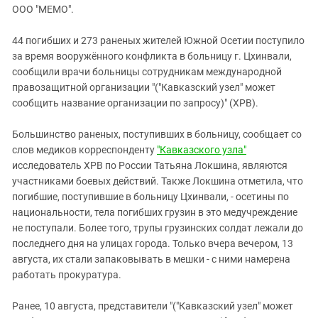
ЗАСТАВЛЯЕТ
ООО "МЕМО".
Дагестан
КАВКАЗ ЗА ПАЛЕСТИНУ
Ингушетия
ИНАКОМЫСЛИЕ В ЧЕЧНЕ
44 погибших и 273 раненых жителей Южной Осетии поступило
за время вооружённого конфликта в больницу г. Цхинвали,
Кабардино-Балкария
ПРЕСЛЕДОВАНИЕ АКТИВИСТОВ
сообщили врачи больницы сотрудникам международной
МОБИЛИЗАЦИЯ И ПРОТЕСТЫ
Калмыкия
правозащитной организации "("Кавказский узел" может
Карачаево-Черкесия
сообщить название организации по запросу)" (ХРВ).
Краснодарский край
Большинство раненых, поступивших в больницу, сообщает со
Нагорный Карабах
слов медиков корреспонденту
"Кавказского узла"
исследователь ХРВ по России Татьяна Локшина, являются
Российская Федерация
участниками боевых действий. Также Локшина отметила, что
Ростовская область
погибшие, поступившие в больницу Цхинвали, - осетины по
Северная Осетия - Алания
национальности, тела погибших грузин в это медучреждение
не поступали. Более того, трупы грузинских солдат лежали до
СКФО
последнего дня на улицах города. Только вчера вечером, 13
Ставропольский край
августа, их стали запаковывать в мешки - с ними намерена
работать прокуратура.
Чечня
Южная Осетия
Ранее, 10 августа, представители "("Кавказский узел" может