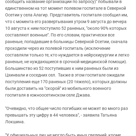
Южный Кавказ
сообщить название организации по запросу)" побывали в
единственном на тот момент полевом госпитале в Северной
ЮФО
Осетии у села Алагир. Представитель госпиталя сообщил им,
что с момента его развертывания утром 9 августа до вечера
10 августа к ним поступило 52 раненых, "около 90% которых
составляют военные". По его словам, практически все
раненые, попадавшие в больницы Северной Осетии, сначала
проходили через их полевой госпиталь (исключение
составляли только те, кто нуждается в нейрохирургии и легко
раненые, не нуждающиеся в срочной медицинской помощи).
Большинство из 52 поступивших к ним раненых были из
Цхинвали и соседних сел. Также в этом госпитале ожидали
поступления еще 170 раненых (20 тяжело), которых должны
были доставить на "скорой" из мобильного военного
госпиталя в южноосетинском селе Джава.
"Очевидно, что общее число погибших не может во много раз
превышать эту цифру в 44 человека", - заявила Татьяна
Локшина.
"У официальных лиц не могло быть иных сведений, кроме