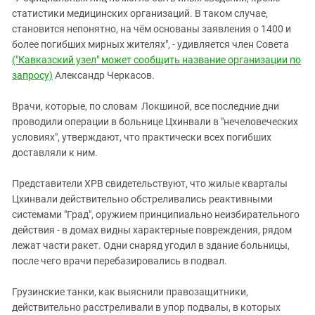
статистики медицинских организаций. В таком случае,
становится непонятно, на чём основаны заявления о 1400 и
более погибших мирных жителях", - удивляется член Совета
("Кавказский узел" может сообщить название организации по
запросу)
Александр Черкасов.
Врачи, которые, по словам Локшиной, все последние дни
проводили операции в больнице Цхинвали в "нечеловеческих
условиях", утверждают, что практически всех погибших
доставляли к ним.
Представители ХРВ свидетельствуют, что жилые кварталы
Цхинвали действительно обстреливались реактивными
системами "Град", оружием принципиально неизбирательного
действия - в домах видны характерные повреждения, рядом
лежат части ракет. Одни снаряд угодил в здание больницы,
после чего врачи перебазировались в подвал.
Грузинские танки, как выяснили правозащитники,
действительно расстреливали в упор подвалы, в которых