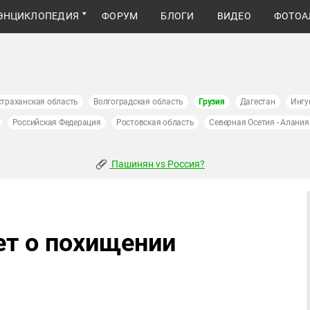
ЭНЦИКЛОПЕДИЯ
ФОРУМ
БЛОГИ
ВИДЕО
ФОТОА
страханская область
Волгоградская область
Грузия
Дагестан
Ингу
Российская Федерация
Ростовская область
Северная Осетия - Алания
Пашинян vs Россия?
т о похищении