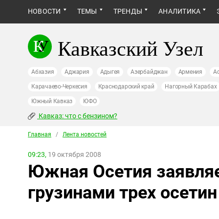
НОВОСТИ
ТЕМЫ
ТРЕНДЫ
АНАЛИТИКА
Кавказский Узел
Абхазия
Аджария
Адыгея
Азербайджан
Армения
А
Карачаево-Черкесия
Краснодарский край
Нагорный Карабах
Южный Кавказ
ЮФО
Кавказ: что с бензином?
Главная
/
Лента новостей
09:23,
19 октября 2008
Южная Осетия заявляе
грузинами трех осетин