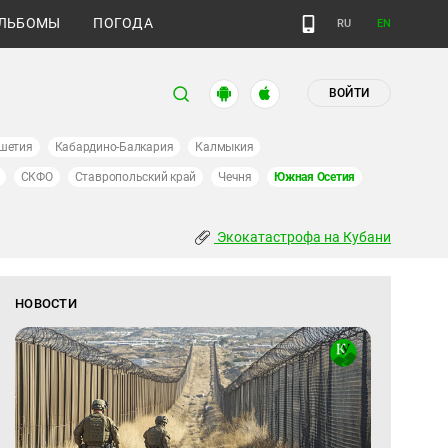
ЛЬБОМЫ
ПОГОДА
RU
EN
ВОЙТИ
шетия
Кабардино-Балкария
Калмыкия
СКФО
Ставропольский край
Чечня
Южная Осетия
Экокатастрофа на Кубани
НОВОСТИ