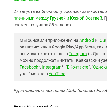
27 августа на блокпосту российских миротво
пленными между Грузией и Южной Осетией
. 
взамен получила 85 человек.
Мы обновили приложения на
Android
и
IOS
развитию как в Google Play/App Store, так 
вы можете читать нас в
Telegram
(в Дагест
можно продолжать читать "Кавказский узел"
Facebook
*,
Instagram
*, "
ВКонтакте
", "
Однок
узла" можно в
YouTube
.
* деятельность компании Meta (владеет Faceb
Автор:
Кавказский Узел