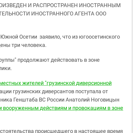
ОИЗВЕДЕН И РАСПРОСТРАНЕН ИНОСТРАННЫМ
ЯТЕЛЬНОСТИ ИНОСТРАННОГО АГЕНТА ООО
ы Южной Осетии заявило, что из югоосетинского
ены три человека.
группы" продолжают действовать в зоне
лики.
 местных жителей "грузинской диверсионной
зации грузинских диверсантов поступала от
льника Генштаба ВС России Анатолий Ноговицын
м вооруженным действиям и провокациям в зоне
бстоятельства происшедшего в настоящее время