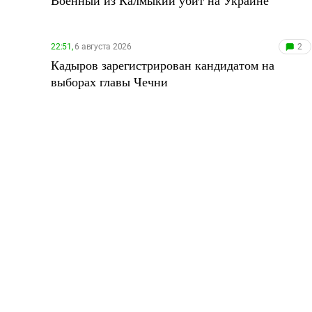
Военный из Калмыкии убит на Украине
22:51,
6 августа 2026
2
Кадыров зарегистрирован кандидатом на
выборах главы Чечни