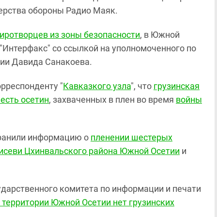
терства обороны Радио Маяк.
иротворцев из зоны безопасности
, в Южной
"Интерфакс" со ссылкой на уполномоченного по
ии Давида Санакоева.
рреспонденту "
Кавказкого узла
", что
грузинская
есть осетин
, захваченных в плен во время
войны
транили информацию о
пленении шестерых
Дисеви Цхинвальского района Южной Осетии
и
сударственного комитета по информации и печати
 территории Южной Осетии нет грузинских