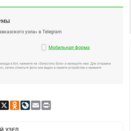
емы
авказского узла» в Telegram
Мобильная форма
ехода в бот, нажмите на «Запустить бота» и напишите нам. Для отправки
», затем отметьте фото или видео в памяти устройства и нажмите
App
Viber
X
Odnoklassniki
LiveJournal
Email
Print
Й УЗЕЛ