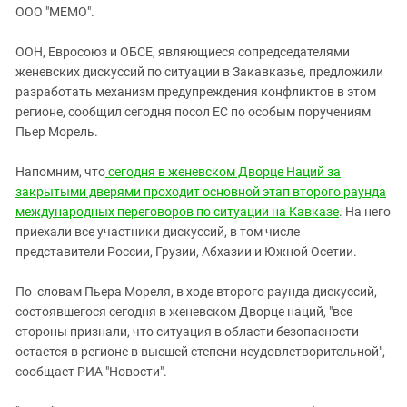
ЗАСТАВЛЯЕТ
ООО "МЕМО".
Дагестан
КАВКАЗ ЗА ПАЛЕСТИНУ
Ингушетия
ИНАКОМЫСЛИЕ В ЧЕЧНЕ
ООН, Евросоюз и ОБСЕ, являющиеся сопредседателями
женевских дискуссий по ситуации в Закавказье, предложили
Кабардино-Балкария
ПРЕСЛЕДОВАНИЕ АКТИВИСТОВ
разработать механизм предупреждения конфликтов в этом
МОБИЛИЗАЦИЯ И ПРОТЕСТЫ
Калмыкия
регионе, сообщил сегодня посол ЕС по особым поручениям
Карачаево-Черкесия
Пьер Морель.
Краснодарский край
Напомним, что
сегодня в женевском Дворце Наций за
Нагорный Карабах
закрытыми дверями проходит основной этап второго раунда
международных переговоров по ситуации на Кавказе
. На него
Российская Федерация
приехали все участники дискуссий, в том числе
Ростовская область
представители России, Грузии, Абхазии и Южной Осетии.
Северная Осетия - Алания
По словам Пьера Мореля, в ходе второго раунда дискуссий,
СКФО
состоявшегося сегодня в женевском Дворце наций, "все
Ставропольский край
стороны признали, что ситуация в области безопасности
остается в регионе в высшей степени неудовлетворительной",
Чечня
сообщает РИА "Новости".
Южная Осетия