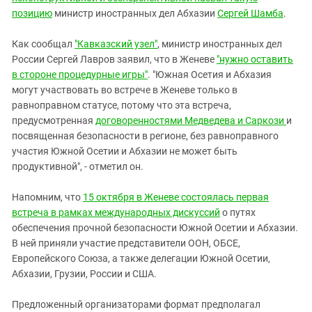
позицию
министр иностранных дел Абхазии
Сергей Шамба
.
Как сообщал
"Кавказский узел"
, министр иностранных дел
России Сергей Лавров заявил, что в Женеве
"нужно оставить
в стороне процедурные игры"
. "Южная Осетия и Абхазия
могут участвовать во встрече в Женеве только в
равноправном статусе, потому что эта встреча,
предусмотренная
договоренностями Медведева и Саркози
и
посвященная безопасности в регионе, без равноправного
участия Южной Осетии и Абхазии не может быть
продуктивной", - отметил он.
Напомним, что
15 октября в Женеве состоялась первая
встреча в рамках международных дискуссий
о путях
обеспечения прочной безопасности Южной Осетии и Абхазии.
В ней приняли участие представители ООН, ОБСЕ,
Европейского Союза, а также делегации Южной Осетии,
Абхазии, Грузии, России и США.
Предложенный организаторами формат предполагал