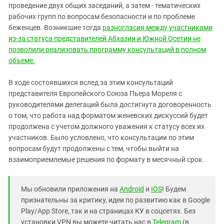
проведение двух общих заседаний, а затем - тематических
рабочих групп по вопросам безопасности и по проблеме
беженцев. Возникшие тогда
разногласия между участниками
из-за статуса представителей Абхазии и Южной Осетии не
позволили реализовать программу консультаций в полном
объеме.
В ходе состоявшихся вслед за этим консультаций
представителя Европейского Союза Пьера Мореля с
руководителями делегаций была достигнута договоренность
о том, что работа над форматом женевских дискуссий будет
продолжена с учетом должного уважения к статусу всех их
участников. Было условлено, что консультации по этим
вопросам будут продолжены с тем, чтобы выйти на
взаимоприемлемые решения по формату в месячный срок.
Мы обновили приложения на
Android
и
IOS
! Будем
признательны за критику, идеи по развитию как в Google
Play/App Store, так и на страницах КУ в соцсетях. Без
установки VPN вы можете читать нас в
Telegram
(в