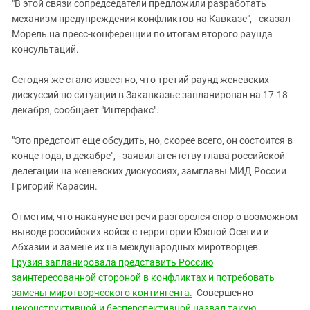
Южный Кавказ
"В этой связи сопредседатели предложили разработать
механизм предупреждения конфликтов на Кавказе", - сказал
ЮФО
Морель на пресс-конференции по итогам второго раунда
консультаций.
Сегодня же стало известно, что третий раунд женевских
дискуссий по ситуации в Закавказье запланирован на 17-18
декабря, сообщает "Интерфакс".
"Это предстоит еще обсудить, но, скорее всего, он состоится в
конце года, в декабре", - заявил агентству глава российской
делегации на женевских дискуссиях, замглавы МИД России
Григорий Карасин.
Отметим, что накануне встречи разгорелся спор о возможном
выводе российских войск с территории Южной Осетии и
Абхазии и замене их на международных миротворцев.
Грузия запланировала представить Россию
заинтересованной стороной в конфликтах и потребовать
замены миротворческого контингента.
Совершенно
неконструктивной и бесперспективной назвал такую