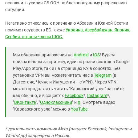
осложнить усилия СБ ООН по благополучному разрешению
ситуации.
Негативно отнеслись к признанию Абхазии и Южной Осетии
помимо государств ЕС также
Украина, Азербайджан, Япония,
Сербия, страны-члены ШОС.
Мы обновили приложения на
Android
и
IOS
! Будем
признательны за критику, идеи по развитию как в Google
Play/App Store, так и на страницах КУ в соцсетях. Без
установки VPN вы можете читать нас в
Telegram
(в
Дагестане, Чечне и Ингушетии – с VPN). Через VPN
можно продолжать читать "Кавказский узел" на сайте,
как обычно, и в соцсетях
Facebook
*,
Instagram
*,
"
ВКонтакте
", "
Одноклассники
" и
X
. Смотреть видео
"Кавказского узла" можно в
YouTube
.
* деятельность компании Meta (владеет Facebook, Instagram и
WhatsApp) запрещена в России.