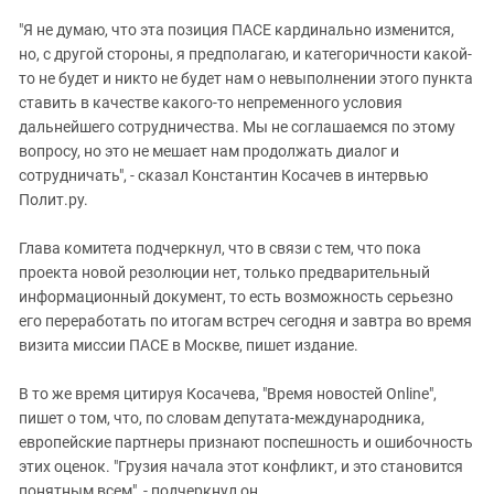
Южный Кавказ
"Я не думаю, что эта позиция ПАСЕ кардинально изменится,
ЮФО
но, с другой стороны, я предполагаю, и категоричности какой-
то не будет и никто не будет нам о невыполнении этого пункта
ставить в качестве какого-то непременного условия
дальнейшего сотрудничества. Мы не соглашаемся по этому
вопросу, но это не мешает нам продолжать диалог и
сотрудничать", - сказал Константин Косачев в интервью
Полит.ру.
Глава комитета подчеркнул, что в связи с тем, что пока
проекта новой резолюции нет, только предварительный
информационный документ, то есть возможность серьезно
его переработать по итогам встреч сегодня и завтра во время
визита миссии ПАСЕ в Москве, пишет издание.
В то же время цитируя Косачева, "Время новостей Online",
пишет о том, что, по словам депутата-международника,
европейские партнеры признают поспешность и ошибочность
этих оценок. "Грузия начала этот конфликт, и это становится
понятным всем", - подчеркнул он.