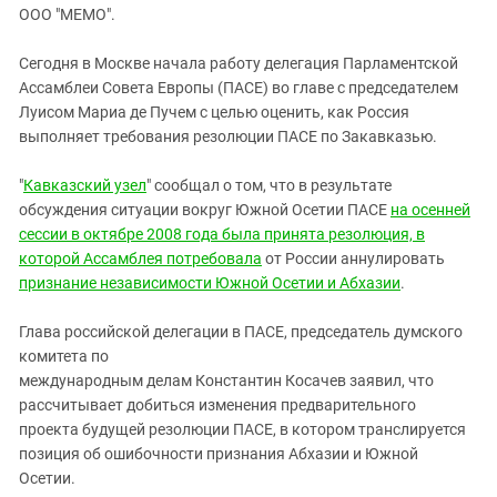
ЗАСТАВЛЯЕТ
ООО "МЕМО".
Дагестан
КАВКАЗ ЗА ПАЛЕСТИНУ
Ингушетия
ИНАКОМЫСЛИЕ В ЧЕЧНЕ
Сегодня в Москве начала работу делегация Парламентской
Ассамблеи Совета Европы (ПАСЕ) во главе с председателем
Кабардино-Балкария
ПРЕСЛЕДОВАНИЕ АКТИВИСТОВ
Луисом Мариа де Пучем с целью оценить, как Россия
МОБИЛИЗАЦИЯ И ПРОТЕСТЫ
Калмыкия
выполняет требования резолюции ПАСЕ по Закавказью.
Карачаево-Черкесия
"
Кавказский узел
" сообщал о том, что в результате
Краснодарский край
обсуждения ситуации вокруг Южной Осетии ПАСЕ
на осенней
Нагорный Карабах
сессии в октябре 2008 года была принята резолюция, в
которой Ассамблея потребовала
от России аннулировать
Российская Федерация
признание независимости Южной Осетии и Абхазии
.
Ростовская область
Северная Осетия - Алания
Глава российской делегации в ПАСЕ, председатель думского
комитета по
СКФО
международным делам Константин Косачев заявил, что
Ставропольский край
рассчитывает добиться изменения предварительного
проекта будущей резолюции ПАСЕ, в котором транслируется
Чечня
позиция об ошибочности признания Абхазии и Южной
Южная Осетия
Осетии.