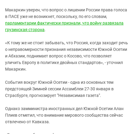
Макаркин уверен, что вопрос о лишении России права голоса
в ПАСЕ уже не возникнет, поскольку, по его словам,
парламентарии фактически признали, что войну развязала
грузинская сторона
.
«К тому же не стоит забывать, что Россия, когда заходит речь
о неправомерности признания независимости Южной Осетии
и Абхазии, поднимает вопрос о Косово, что позволяет
уличить Европу в политике двойных стандартов», - уточнил
Макаркин.
События вокруг Южной Осетии - одна из основных тем
предстоящей Зимней сессии Ассамблеи 27-30 января в
Страсбурге, прогнозирует "Независимая газета".
Однако замминистра иностранных дел Южной Осетии Алан
Плиев отметил, что внимание мирового сообщества сейчас
отвлечено от Кавказа.