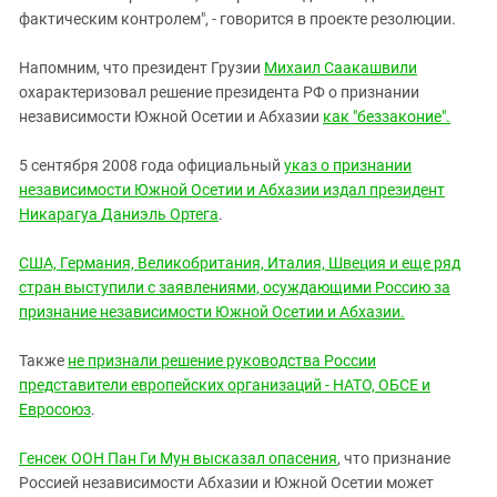
фактическим контролем", - говорится в проекте резолюции.
Напомним, что президент Грузии
Михаил Саакашвили
охарактеризовал решение президента РФ о признании
независимости Южной Осетии и Абхазии
как "беззаконие".
5 сентября 2008 года официальный
указ о признании
независимости Южной Осетии и Абхазии издал президент
Никарагуа
Даниэль Ортега
.
США, Германия, Великобритания, Италия, Швеция и еще ряд
стран выступили с заявлениями, осуждающими Россию за
признание независимости Южной Осетии и Абхазии.
Также
не признали решение руководства России
представители европейских организаций - НАТО, ОБСЕ и
Евросоюз
.
Генсек ООН Пан Ги Мун высказал опасения
, что признание
Россией независимости Абхазии и Южной Осетии может