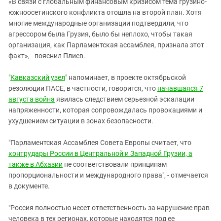
«В связи с глобальным финансовым кризисом тема грузино-
южноосетинского конфликта отошла на второй план. Хотя
многие международные организации подтвердили, что
агрессором была Грузия, было бы неплохо, чтобы такая
организация, как Парламентская ассамблея, признала этот
факт», - пояснил Плиев.
"
Кавказский узел
" напоминает, в проекте октябрьской
резолюции ПАСЕ, в частности, говорится, что
начавшаяся 7
августа война
явилась следствием серьезной эскалации
напряженности, которая сопровождалась провокациями и
ухудшением ситуации в зонах безопасности.
"Парламентская Ассамблея Совета Европы считает, что
контрудары России в Центральной и Западной Грузии, а
также в Абхазии
не соответствовали принципам
пропорциональности и международного права", - отмечается
в документе.
"Россия полностью несет ответственность за нарушение прав
человека в тех регионах, которые находятся под ее