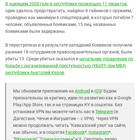
В ушедшем 2008 году в республике произошло 11 терактов
,
один удалось предотвратить, найдено 8 тайников с оружием,
проведено как минимум 6 спецопераций, в которых погибли 7
человек, объявленных боевиками, 15 лиц, названных
боевиками были задержаны.
В перестрелках и в результате нападений боевиков получили
ранения 18 сотрудников правоохранительных органов, были
убиты 13. Среди убитых оказался и
начальник управления по
борьбе с организованной преступностью (УБОП) при МВД
республики Анатолий Кяров
.
Мы обновили приложения на
Android
и
IOS
! Будем
признательны за критику, идеи по развитию как в Google
Play/App Store, так и на страницах КУ в соцсетях. Без
установки VPN вы можете читать нас в
Telegram
(в
Дагестане, Чечне и Ингушетии – с VPN). Через VPN
можно продолжать читать "Кавказский узел" на сайте,
как обычно, и в соцсетях
Facebook
*,
Instagram
*,
"
ВКонтакте
", "
Одноклассники
" и
X
. Смотреть видео