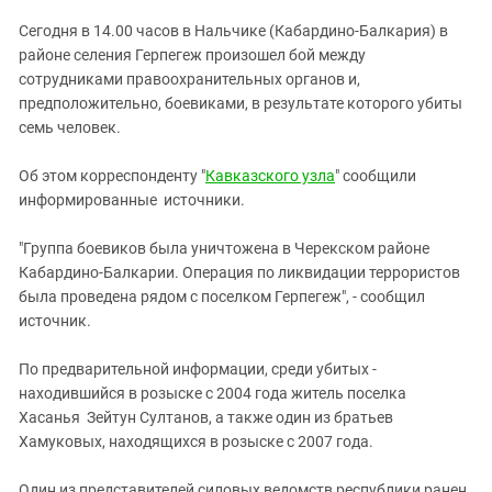
ЗАСТАВЛЯЕТ
Дагестан
Сегодня в 14.00 часов в Нальчике (Кабардино-Балкария) в
КАВКАЗ ЗА ПАЛЕСТИНУ
Ингушетия
районе селения Герпегеж произошел бой между
ИНАКОМЫСЛИЕ В ЧЕЧНЕ
сотрудниками правоохранительных органов и,
Кабардино-Балкария
ПРЕСЛЕДОВАНИЕ АКТИВИСТОВ
предположительно, боевиками, в результате которого убиты
МОБИЛИЗАЦИЯ И ПРОТЕСТЫ
Калмыкия
семь человек.
Карачаево-Черкесия
Об этом корреспонденту "
Кавказского узла
" сообщили
Краснодарский край
информированные источники.
Нагорный Карабах
"Группа боевиков была уничтожена в Черекском районе
Российская Федерация
Кабардино-Балкарии. Операция по ликвидации террористов
Ростовская область
была проведена рядом с поселком Герпегеж", - сообщил
источник.
Северная Осетия - Алания
СКФО
По предварительной информации, среди убитых -
находившийся в розыске с 2004 года житель поселка
Ставропольский край
Хасанья Зейтун Султанов, а также один из братьев
Чечня
Хамуковых, находящихся в розыске с 2007 года.
Южная Осетия
Один из представителей силовых ведомств республики ранен,