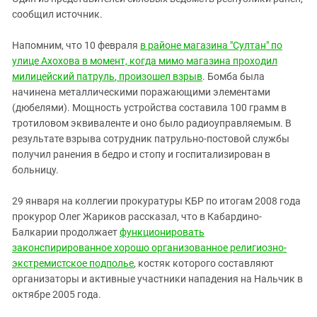
Южный Кавказ
сообщил источник.
ЮФО
Напомним, что 10 февраля
в районе магазина "Султан" по
улице Ахохова в момент, когда мимо магазина проходил
милицейский патруль
, произошел взрыв
. Бомба была
начинена металлическими поражающими элементами
(дюбелями). Мощность устройства составила 100 грамм в
тротиловом эквиваленте и оно было радиоуправляемым. В
результате взрыва сотрудник патрульно-постовой службы
получил ранения в бедро и стопу и госпитализирован в
больницу.
29 января на коллегии прокуратуры КБР по итогам 2008 года
прокурор Олег Жариков рассказал, что в Кабардино-
Балкарии продолжает
функционировать
законспирированное хорошо организованное религиозно-
экстремистское подполье
, костяк которого составляют
организаторы и активные участники нападения на Нальчик в
октябре 2005 года.