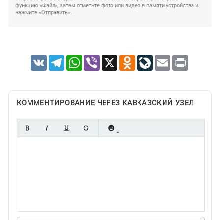
функцию «Файл», затем отметьте фото или видео в памяти устройства и
нажмите «Отправить».
VK
Telegram
WhatsApp
Viber
X
Odnoklassniki
LiveJournal
Email
Print
КОММЕНТИРОВАНИЕ ЧЕРЕЗ КАВКАЗСКИЙ УЗЕЛ