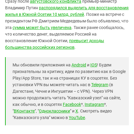
Сразу после
августовского конфликта
премьер-министр
Владимир Путин
распорядился выделить для восстановления
жилья в Южной Осетии 10 млрд. рублей
. Позже на встрече с
президентом РФ Дмитрием Медведевым было объявлено, что
эта
сумма может быть увеличена
. Также ранее сообщалось,
что количество денег, выделяемое Россией на
восстановление Южной Осетии,
превысит доходы
большинства российских регионов
.
Мы обновили приложения на
Android
и
IOS
! Будем
признательны за критику, идеи по развитию как в Google
Play/App Store, так и на страницах КУ в соцсетях. Без
установки VPN вы можете читать нас в
Telegram
(в
Дагестане, Чечне и Ингушетии – с VPN). Через VPN
можно продолжать читать "Кавказский узел" на сайте,
как обычно, и в соцсетях
Facebook
*,
Instagram
*,
"
ВКонтакте
", "
Одноклассники
" и
X
. Смотреть видео
"Кавказского узла" можно в
YouTube
.