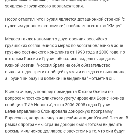
Южный Кавказ
заявление грузинского парламентария.
ЮФО
Посол отметил, что Грузия является дотационной страной "с
нулевым уровнем экономики", сообщает агентство "КМ.ру".
Медоев также напомнил о двусторонних российско-
грузинских соглашениях о мерах по восстановлению в зоне
грузино-осетинского конфликта от 1993 года и 2000 года, по
которым Россия и Грузия обязались выделять средства
Южной Осетии. "Россия брала на себя обязательство
выделять две трети от общей суммы и всегда его выполняла,
а Грузия ни разу ни копейки не выделила", - отметил он.
В свою очередь полпред президента Южной Осетии по
вопросам постконфликтного урегулирования Борис Чочиев
сообщил "РИА Новости", что в 2006-2008 годах Грузия
целенаправленно блокировала донорскую программу
Евросоюза, направленную на реабилитацию Южной Осетии. В
рамках программы страны доноры были готовы выделить
восемь миллионов долларов с расчетом на то, что они будут