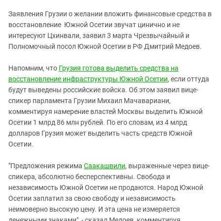
ЗАСТАВЛЯЕТ
Дагестан
Заявления Грузии о желании вложить финансовые средства в
КАВКАЗ ЗА ПАЛЕСТИНУ
Ингушетия
восстановление Южной Осетии звучат цинично и не
ИНАКОМЫСЛИЕ В ЧЕЧНЕ
интересуют Цхинвали, заявил 3 марта Чрезвычайный и
Кабардино-Балкария
ПРЕСЛЕДОВАНИЕ АКТИВИСТОВ
Полномочный посол Южной Осетии в РФ Дмитрий Медоев.
МОБИЛИЗАЦИЯ И ПРОТЕСТЫ
Калмыкия
Напомним, что
Грузия готова выделить средства на
Карачаево-Черкесия
восстановление инфраструктуры Южной Осетии
, если оттуда
Краснодарский край
будут выведены российские войска. Об этом заявил вице-
Нагорный Карабах
спикер парламента Грузии Михаил Мачавариани,
комментируя намерение властей Москвы выделить Южной
Российская Федерация
Осетии 1 млрд 86 млн рублей. По его словам, из 4 млрд
Ростовская область
долларов Грузия может выделить часть средств Южной
Осетии.
Северная Осетия - Алания
СКФО
"Предложения режима
Саакашвили
, выраженные через вице-
спикера, абсолютно бесперспективны. Свобода и
Ставропольский край
независимость Южной Осетии не продаются. Народ Южной
Чечня
Осетии заплатил за свою свободу и независимость
Южная Осетия
неимоверно высокую цену. И эта цена не измеряется
денежными знаками", - сказал Медоев, комментируя