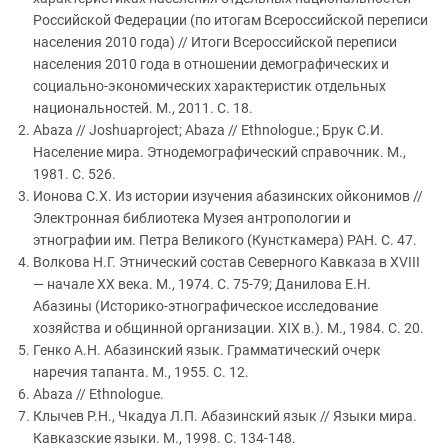
Российской Федерации (по итогам Всероссийской переписи
населения 2010 года) // Итоги Всероссийской переписи
населения 2010 года в отношении демографических и
социально-экономических характеристик отдельных
национальностей. М., 2011. С. 18.
Abaza // Joshuaproject; Abaza // Ethnologue.; Брук С.И.
Население мира. Этнодемографический справочник. М.,
1981. С. 526.
Ионова С.Х. Из истории изучения абазинских ойконимов //
Электронная библиотека Музея антропологии и
этнографии им. Петра Великого (Кунсткамера) РАН. С. 47.
Волкова Н.Г. Этнический состав Северного Кавказа в XVIII
— начале XX века. М., 1974. С. 75-79; Данилова Е.Н.
Абазины (Историко-этнографическое исследование
хозяйства и общинной организации. XIX в.). М., 1984. С. 20.
Генко А.Н. Абазинский язык. Грамматический очерк
наречия тапанта. М., 1955. С. 12.
Abaza // Ethnologue.
Клычев Р.Н., Чкадуа Л.П. Абазинский язык // Языки мира.
Кавказские языки. М., 1998. С. 134-148.