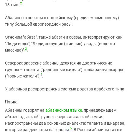
Южный Кавказ
2
13 тыс.
.
ЮФО
Абазины относятся к понтийскому (средиземноморскому)
типу большой европеоидной расы.
Этноним "абаза", также абазги и обезы, интерпретируют как
"Люди воды", "Люди, живущие (жившие) у воды (водного
3
массива)"
.
Северокавказские абазины делятся на две этнические
группы – тапанта ("равнинные жители") и шкарава-ашхарцы
4
("горные жители")
.
У абазинов распространена система родства арабского типа.
Язык
Абазины говорят на
абазинском языке
, принадлежащем
абхазо-адыгской группе северокавказской семьи.
Распространены два основных диалекта: тапанта и шкарава,
5
которые разделяются на говоры
. В России абазины также