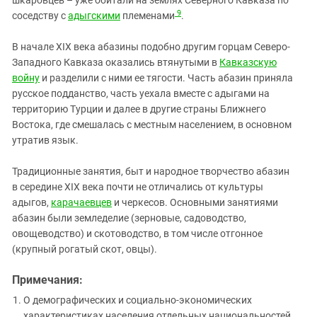
шкаровцев – уже обитали на землях Северного Кавказа по
9
соседству с
адыгскими
племенами
.
В начале XIX века абазины подобно другим горцам Северо-
Западного Кавказа оказались втянутыми в
Кавказскую
войну
и разделили с ними ее тягости. Часть абазин приняла
русское подданство, часть уехала вместе с адыгами на
территорию Турции и далее в другие страны Ближнего
Востока, где смешалась с местным населением, в основном
утратив язык.
Традиционные занятия, быт и народное творчество абазин
в середине XIX века почти не отличались от культуры
адыгов,
карачаевцев
и черкесов. Основными занятиями
абазин были земледелие (зерновые, садоводство,
овощеводство) и скотоводство, в том числе отгонное
(крупный рогатый скот, овцы).
Примечания:
О демографических и социально-экономических
характеристиках населения отдельных национальностей