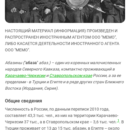
ЗАСТАВЛЯЕТ
Дагестан
КАВКАЗ ЗА ПАЛЕСТИНУ
Ингушетия
ИНАКОМЫСЛИЕ В ЧЕЧНЕ
Кабардино-Балкария
ПРЕСЛЕДОВАНИЕ АКТИВИСТОВ
МОБИЛИЗАЦИЯ И ПРОТЕСТЫ
НАСТОЯЩИЙ МАТЕРИАЛ (ИНФОРМАЦИЯ) ПРОИЗВЕДЕН И
Калмыкия
РАСПРОСТРАНЕН ИНОСТРАННЫМ АГЕНТОМ ООО "МЕМО",
Карачаево-Черкесия
ЛИБО КАСАЕТСЯ ДЕЯТЕЛЬНОСТИ ИНОСТРАННОГО АГЕНТА
ООО "МЕМО".
Краснодарский край
Нагорный Карабах
Абазины (
"
абаза
"
абаз.) – один из коренных малочисленных
Российская Федерация
народов Северного Кавказа, компактно проживающий в
Карачаево-Черкесии
и
Ставропольском крае
России, а за ее
Ростовская область
пределами - в Турции и Египте и в ряде других стран Ближнего
Северная Осетия - Алания
Востока (Иордания, Сирия).
СКФО
Общие сведения
Ставропольский край
Численность в России, по данным переписи 2010 года,
Чечня
составляет 43,3 тыс. чел., из них на территории Карачаево-
1
Черкесии 37 тыс., а в Ставропольском крае – 3,6 тыс. чел.
. В
Южная Осетия
Турции проживает от 13 до 15 тыс. абазин, в Египте – около