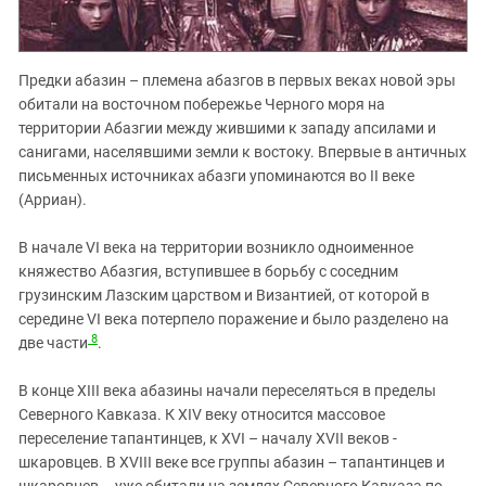
Предки абазин – племена абазгов в первых веках новой эры
обитали на восточном побережье Черного моря на
территории Абазгии между жившими к западу апсилами и
санигами, населявшими земли к востоку. Впервые в античных
письменных источниках абазги упоминаются во II веке
(Арриан).
В начале VI века на территории возникло одноименное
княжество Абазгия, вступившее в борьбу с соседним
грузинским Лазским царством и Византией, от которой в
середине VI века потерпело поражение и было разделено на
8
две части
.
В конце XIII века абазины начали переселяться в пределы
Северного Кавказа. К XIV веку относится массовое
переселение тапантинцев, к XVI – началу XVII веков -
шкаровцев. В XVIII веке все группы абазин – тапантинцев и