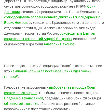
директор ООО "ИнвестЛэнд" Владимир Трухановский, первый
секретарь сочинского городского комитета КПРФ
Юрий
Дзагания
, сочинский предприниматель Павел Емельяненко,
сопредседатель оппозиционного движения "Солидарность"
Борис Немцов
, руководитель Краснодарского регионального
отделения партии ЛДПР Алексей Колесников, экс-лидер
Демократической партии России,
руководитель Центра
социальных технологий Андрей Богданов
, исполняющий
обязанности мэра Сочи
Анатолий Пахомов
.
Ранее представители Ассоциации "Голос" высказали мнение,
что
кампания борьбы за пост мэра Сочи будет "очень
грязной"
.
Голосование на досрочных
выборах главы города Сочи
состоится 26 апреля
. Они были назначены после того, как
Владимир Афанасенков
, предыдущий мэр Сочи, 29 октября
объявил об отставке
, объяснив свое решение болезнью
позвоночника и предстоящей операцией.