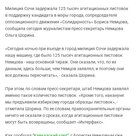
ЗАСТАВЛЯЕТ
Дагестан
Милиция Сочи задержала 125 тысяч агитационных листовок
КАВКАЗ ЗА ПАЛЕСТИНУ
Ингушетия
в поддержку кандидата в мэры города, сопредседателя
ИНАКОМЫСЛИЕ В ЧЕЧНЕ
оппозиционного движения «Солидарность» Бориса Немцова,
Кабардино-Балкария
ПРЕСЛЕДОВАНИЕ АКТИВИСТОВ
сообщила сегодня журналистам пресс-секретарь Немцова
МОБИЛИЗАЦИЯ И ПРОТЕСТЫ
Калмыкия
Ольга Шорина.
Карачаево-Черкесия
«Сегодня ночью при въезде в город милиция Сочи задержала
Краснодарский край
нашу машину, где было 125 тысяч агитационных листовок
Нагорный Карабах
Немцова - наш основной тираж. Они сказали, что, по их
данным, здесь больше, чем Немцов заявлял, и поэтому они
Российская Федерация
все должны пересчитать», - сказала Шорина.
Ростовская область
При этом, по словам пресс-секретаря, штаб Немцова заявлял
Северная Осетия - Алания
именно такое количество листовок. «Кроме того, накануне
СКФО
мы предъявили избиркому города образцы листовок», -
отметила Шорина. По ее словам, правоохранительные органы
Ставропольский край
ничего не сказали о сроках, когда агитационные листовки
Чечня
могут быть возвращены, сообщает «Интерфакс».
Южная Осетия
Как сообщал "
Кавказский узел
", с Борисом Немцовым уже