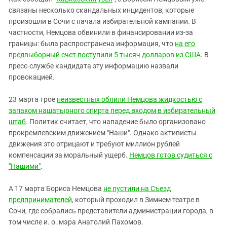
Южный Кавказ
связаны несколько скандальных инцидентов, которые
ЮФО
произошли в Сочи с начала избирательной кампании. В
частности, Немцова обвинили в финансировании из-за
границы: была распространена информация, что
на его
предвыборный счет поступили 5 тысяч долларов из США
. В
пресс-службе кандидата эту информацию назвали
провокацией.
23 марта трое
неизвестных облили Немцова жидкостью с
запахом нашатырного спирта перед входом в избирательный
штаб
. Политик считает, что нападение было организовано
прокремлевским движением "Наши". Однако активисты
движения это отрицают и требуют миллион рублей
компенсации за моральный ущерб.
Немцов готов судиться с
"Нашими"
.
А 17 марта Бориса Немцова
не пустили на Съезд
предпринимателей
, который проходил в Зимнем театре в
Сочи, где собрались представители администрации города, в
том числе и. о. мэра Анатолий Пахомов.