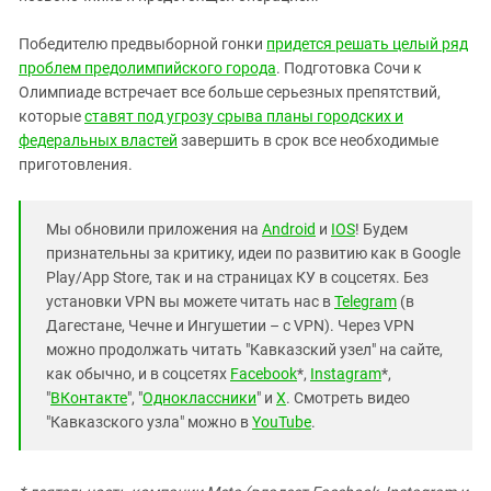
Победителю предвыборной гонки
придется решать целый ряд
проблем предолимпийского города
. Подготовка Сочи к
Олимпиаде встречает все больше серьезных препятствий,
которые
ставят под угрозу срыва планы городских и
федеральных властей
завершить в срок все необходимые
приготовления.
Мы обновили приложения на
Android
и
IOS
! Будем
признательны за критику, идеи по развитию как в Google
Play/App Store, так и на страницах КУ в соцсетях. Без
установки VPN вы можете читать нас в
Telegram
(в
Дагестане, Чечне и Ингушетии – с VPN). Через VPN
можно продолжать читать "Кавказский узел" на сайте,
как обычно, и в соцсетях
Facebook
*,
Instagram
*,
"
ВКонтакте
", "
Одноклассники
" и
X
. Смотреть видео
"Кавказского узла" можно в
YouTube
.