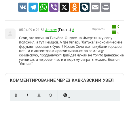
VK
Telegram
WhatsApp
Viber
X
Odnoklassniki
LiveJournal
Email
Print
0
(Гость)
Оценить:
05.04.09 в 21:53
Andrew
#
0
Сочи, это вотчина Ткачёва. Он уже на Имеретинку лапу
положил, а тут Немцов. А где теперь "батька" экономические
форумы проводить будет? Кроме Сочи же на кубани городов
нет... А с инвесторами расчитываться за землицу
сочинскую, проданную? Прийдёт чужак не то что денежек не
увидишь, а не ровен час и в тюрьму сиграть можно. Боится
"батька"
КОММЕНТИРОВАНИЕ ЧЕРЕЗ КАВКАЗСКИЙ УЗЕЛ