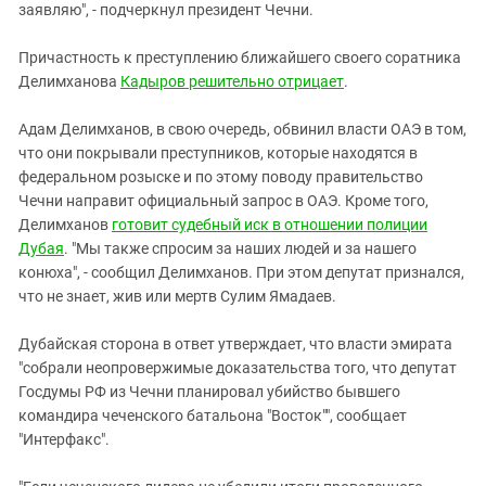
заявляю", - подчеркнул президент Чечни.
Причастность к преступлению ближайшего своего соратника
Делимханова
Кадыров решительно отрицает
.
Адам Делимханов, в свою очередь, обвинил власти ОАЭ в том,
что они покрывали преступников, которые находятся в
федеральном розыске и по этому поводу правительство
Чечни направит официальный запрос в ОАЭ. Кроме того,
Делимханов
готовит судебный иск в отношении полиции
Дубая
. "Мы также спросим за наших людей и за нашего
конюха", - сообщил Делимханов. При этом депутат признался,
что не знает, жив или мертв Сулим Ямадаев.
Дубайская сторона в ответ утверждает, что власти эмирата
"собрали неопровержимые доказательства того, что депутат
Госдумы РФ из Чечни планировал убийство бывшего
командира чеченского батальона "Восток"", сообщает
"Интерфакс".