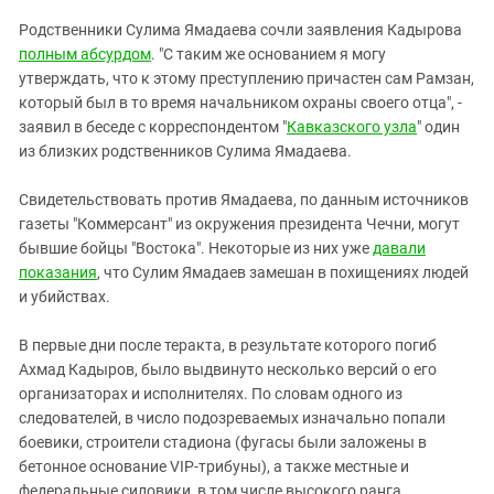
Южный Кавказ
Родственники Сулима Ямадаева сочли заявления Кадырова
ЮФО
полным абсурдом
. "С таким же основанием я могу
утверждать, что к этому преступлению причастен сам Рамзан,
который был в то время начальником охраны своего отца", -
заявил в беседе с корреспондентом "
Кавказского узла
" один
из близких родственников Сулима Ямадаева.
Свидетельствовать против Ямадаева, по данным источников
газеты "Коммерсант" из окружения президента Чечни, могут
бывшие бойцы "Востока". Некоторые из них уже
давали
показания
, что Сулим Ямадаев замешан в похищениях людей
и убийствах.
В первые дни после теракта, в результате которого погиб
Ахмад Кадыров, было выдвинуто несколько версий о его
организаторах и исполнителях. По словам одного из
следователей, в число подозреваемых изначально попали
боевики, строители стадиона (фугасы были заложены в
бетонное основание VIP-трибуны), а также местные и
федеральные силовики, в том числе высокого ранга.