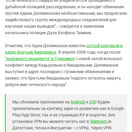
"Если чеченского лидера не убедили итоги проведенного
дубайской полицией расследования, и он находит обвинения
против Адама Делимханова необъективными, мы предлагаем
задействовать группу международных следователей для
изучения наших выводов", - говорится в заявлении
начальника полиции Дахи Халфана Тамима.
Отметим, что Адам Делимханов известен
острой критикой в
адрес братьев Ямадаевых
. В апреле 2008 года, когда после
"дорожного инцидента" в Гудермесе
с новой силой вспыхнул
конфликт между Кадыровым и Ямадаевыми, Делимханов
выступил в адрес последних с громкими обвинениями и
заявил, что братьям Ямадаевым "недолго осталось марать
доброе имя чеченского народа".
Мы обновили приложения на
Android
и
IOS
! Будем
признательны за критику, идеи по развитию как в Google
Play/App Store, так и на страницах КУ в соцсетях. Без
установки VPN вы можете читать нас в
Telegram
(в
Дагестане, Чечне и Ингушетии – с VPN). Через VPN