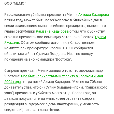
ЗАСТАВЛЯЕТ
ООО "МЕМО".
Дагестан
КАВКАЗ ЗА ПАЛЕСТИНУ
Ингушетия
ИНАКОМЫСЛИЕ В ЧЕЧНЕ
Расследование убийства президента Чечни
Ахмада Кадырова
в 2004 году может быть возобновлено в ближайшие дни в
Кабардино-Балкария
ПРЕСЛЕДОВАНИЕ АКТИВИСТОВ
связи с заявлением сына погибшего президента, нынешнего
МОБИЛИЗАЦИЯ И ПРОТЕСТЫ
Калмыкия
главы республики
Рамзана Кадырова
о том, что к убийству
Карачаево-Черкесия
его отца причастен экс-командир батальона "Восток"
Сулим
Ямадаев
. Об этом сообщил источник в Следственном
Краснодарский край
комитете при прокуратуре России. В СКП собирается
Нагорный Карабах
обратиться и брат Сулима Ямадаева Иса - по поводу
покушения на экс-командира "Востока".
Российская Федерация
Ростовская область
6 апреля президент Чечни заявил о том, что экс-командир
Северная Осетия - Алания
"Востока"
мог быть причастным
к теракту в Грозном 9 мая
2004 года
, когда погиб Ахмад Кадыров. "У меня на 70% есть
СКФО
доказательства, что он (Сулим Ямадаев - прим. "Кавказского
Ставропольский край
узла") причастен к убийству моего отца. Более того, он
дважды покушался и на меня, хотел отравить озеро в
Чечня
резиденции в Гудермесе в день инаугурации, у меня есть
Южная Осетия
свидетели", - сказал глава Чечни.