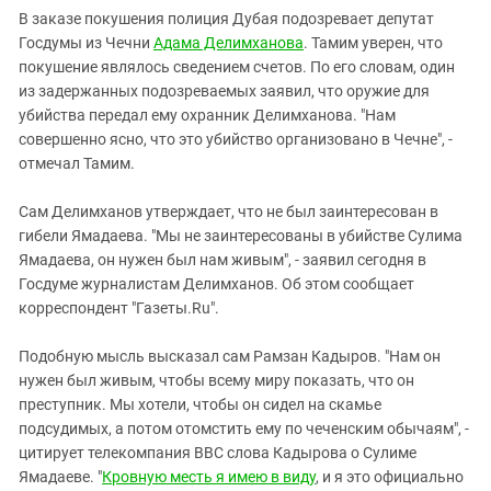
В заказе покушения полиция Дубая подозревает депутат
Госдумы из Чечни
Адама Делимханова
. Тамим уверен, что
покушение являлось сведением счетов. По его словам, один
из задержанных подозреваемых заявил, что оружие для
убийства передал ему охранник Делимханова. "Нам
совершенно ясно, что это убийство организовано в Чечне", -
отмечал Тамим.
Сам Делимханов утверждает, что не был заинтересован в
гибели Ямадаева. "Мы не заинтересованы в убийстве Сулима
Ямадаева, он нужен был нам живым", - заявил сегодня в
Госдуме журналистам Делимханов. Об этом сообщает
корреспондент "Газеты.Ru".
Подобную мысль высказал сам Рамзан Кадыров. "Нам он
нужен был живым, чтобы всему миру показать, что он
преступник. Мы хотели, чтобы он сидел на скамье
подсудимых, а потом отомстить ему по чеченским обычаям", -
цитирует телекомпания ВВС слова Кадырова о Сулиме
Ямадаеве. "
Кровную месть я имею в виду
, и я это официально