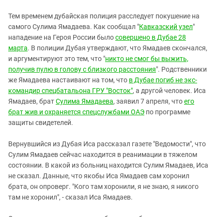
Тем временем дубайская полиция расследует покушение на
самого Сулима Ямадаева. Как сообщал "
Кавказский узел
"
нападение на Героя России было
совершено в Дубае
28
марта
. В полиции Дубая утверждают, что Ямадаев скончался,
и аргументируют это тем, что "
никто не смог бы выжить,
получив пулю в голову с близкого расстояния
". Родственники
же Ямадаева настаивают на том, что
в Дубае погиб не экс-
командир спецбатальона ГРУ "Восток"
, а другой человек. Иса
Ямадаев, брат
Сулима Ямадаева
, заявил 7 апреля, что
его
брат жив и охраняется спецслужбами ОАЭ
по программе
защиты свидетелей.
Вернувшийся из Дубая Иса рассказал газете "Ведомости", что
Сулим Ямадаев сейчас находится в реанимации в тяжелом
состоянии. В какой из больниц находится Сулим Ямадаев, Иса
не сказал. Данные, что якобы Иса Ямадаев сам хоронил
брата, он опроверг. "Кого там хоронили, я не знаю, я никого
там не хоронил", - сказал Иса Ямадаев.