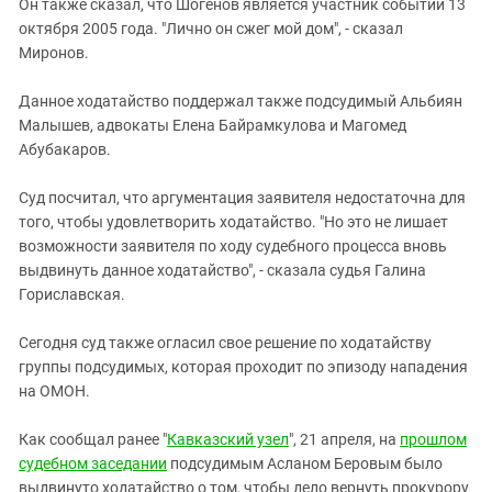
Он также сказал, что Шогенов является участник событий 13
октября 2005 года. "Лично он сжег мой дом", - сказал
Миронов.
Данное ходатайство поддержал также подсудимый Альбиян
Малышев, адвокаты Елена Байрамкулова и Магомед
Абубакаров.
Суд посчитал, что аргументация заявителя недостаточна для
того, чтобы удовлетворить ходатайство. "Но это не лишает
возможности заявителя по ходу судебного процесса вновь
выдвинуть данное ходатайство", - сказала судья Галина
Гориславская.
Сегодня суд также огласил свое решение по ходатайству
группы подсудимых, которая проходит по эпизоду нападения
на ОМОН.
Как сообщал ранее "
Кавказский узел
", 21 апреля, на
прошлом
судебном заседании
подсудимым Асланом Беровым было
выдвинуто ходатайство о том, чтобы дело вернуть прокурору