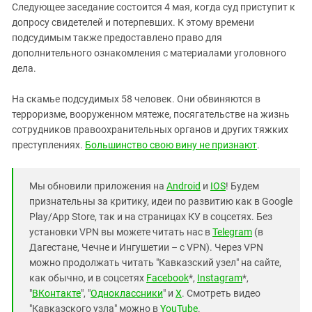
Следующее заседание состоится 4 мая, когда суд приступит к
допросу свидетелей и потерпевших. К этому времени
подсудимым также предоставлено право для
дополнительного ознакомления с материалами уголовного
дела.
На скамье подсудимых 58 человек. Они обвиняются в
терроризме, вооруженном мятеже, посягательстве на жизнь
сотрудников правоохранительных органов и других тяжких
преступлениях.
Большинство свою вину не признают
.
Мы обновили приложения на
Android
и
IOS
! Будем
признательны за критику, идеи по развитию как в Google
Play/App Store, так и на страницах КУ в соцсетях. Без
установки VPN вы можете читать нас в
Telegram
(в
Дагестане, Чечне и Ингушетии – с VPN). Через VPN
можно продолжать читать "Кавказский узел" на сайте,
как обычно, и в соцсетях
Facebook
*,
Instagram
*,
"
ВКонтакте
", "
Одноклассники
" и
X
. Смотреть видео
"Кавказского узла" можно в
YouTube
.