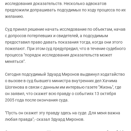
Южный Кавказ
исследования доказательств. Несколько адвокатов
предложили допрашивать подсудимых по ходу процесса по их
ЮФО
желанию.
Суд принял решение начать исследование по объектам, начав
с допросов потерпевших и свидетелей, а подсудимым
предоставил право давать показания тогда, когда они этого
пожелают. При этом суд предупредил, что в течение судебного
процесса "порядок исследования доказательств может
меняться".
Сегодня подсудимый Эдуард Миронов выдвинул ходатайство
о вызове в суд бывшего министра внутренних дел Хачима
Шогенова в связи с данным им интервью газете "Жизнь", где
он заявил, что скажет всю правду о событиях 13 октября
2005 года после окончания суда.
"Пусть он скажет эту правду здесь на суде. Для меня важна
любая правда",- сказал Эдуард Миронов.