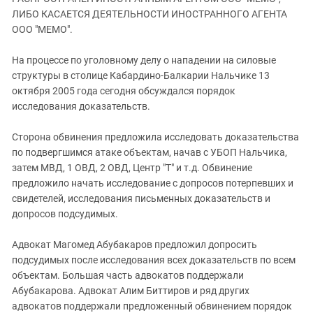
ЗАСТАВЛЯЕТ
Дагестан
ЛИБО КАСАЕТСЯ ДЕЯТЕЛЬНОСТИ ИНОСТРАННОГО АГЕНТА
КАВКАЗ ЗА ПАЛЕСТИНУ
ООО "МЕМО".
Ингушетия
ИНАКОМЫСЛИЕ В ЧЕЧНЕ
Кабардино-Балкария
ПРЕСЛЕДОВАНИЕ АКТИВИСТОВ
На процессе по уголовному делу о нападении на силовые
МОБИЛИЗАЦИЯ И ПРОТЕСТЫ
структуры в столице Кабардино-Балкарии Нальчике 13
Калмыкия
октября 2005 года сегодня обсуждался порядок
Карачаево-Черкесия
исследования доказательств.
Краснодарский край
Сторона обвинения предложила исследовать доказательства
Нагорный Карабах
по подвергшимся атаке объектам, начав с УБОП Нальчика,
Российская Федерация
затем МВД, 1 ОВД, 2 ОВД, Центр "Т" и т.д. Обвинение
предложило начать исследование с допросов потерпевших и
Ростовская область
свидетелей, исследования письменных доказательств и
Северная Осетия - Алания
допросов подсудимых.
СКФО
Адвокат Магомед Абубакаров предложил допросить
Ставропольский край
подсудимых после исследования всех доказательств по всем
Чечня
объектам. Большая часть адвокатов поддержали
Абубакарова. Адвокат Алим Биттиров и ряд других
Южная Осетия
адвокатов поддержали предложенный обвинением порядок