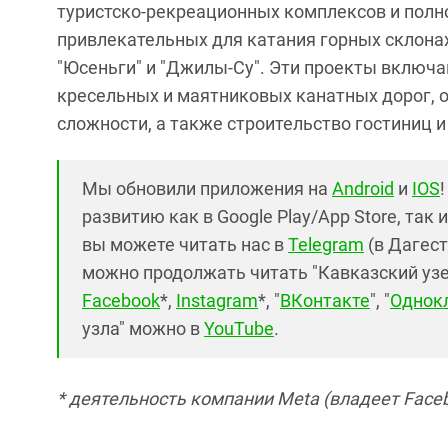
туристско-рекреационных комплексов и полн
привлекательных для катания горных склонах в
"Юсеньги" и "Джилы-Су". Эти проекты включ
кресельных и маятниковых канатных дорог, 
сложности, а также строительство гостиниц и
Мы обновили приложения на
Android
и
IOS
развитию как в Google Play/App Store, так 
вы можете читать нас в
Telegram
(в Дагест
можно продолжать читать "Кавказский узел"
Facebook
*,
Instagram
*, "
ВКонтакте
", "
Однок
узла" можно в
YouTube
.
* деятельность компании Meta (владеет Faceb