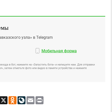
емы
авказского узла» в Telegram
Мобильная форма
ехода в бот, нажмите на «Запустить бота» и напишите нам. Для отправки
», затем отметьте фото или видео в памяти устройства и нажмите
App
Viber
X
Odnoklassniki
LiveJournal
Email
Print