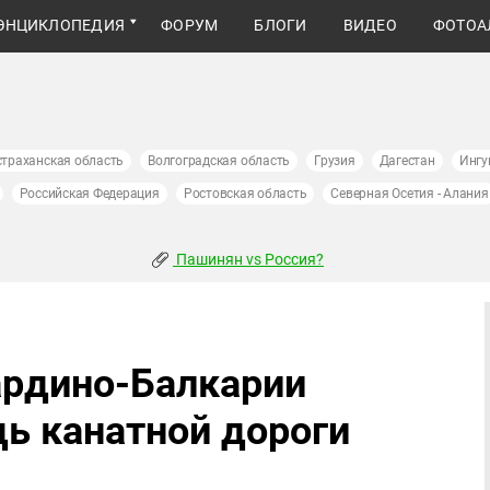
ЭНЦИКЛОПЕДИЯ
ФОРУМ
БЛОГИ
ВИДЕО
ФОТОА
страханская область
Волгоградская область
Грузия
Дагестан
Ингу
Российская Федерация
Ростовская область
Северная Осетия - Алания
Пашинян vs Россия?
ардино-Балкарии
дь канатной дороги