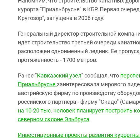
Напомним, что строительство канатных доро
курорта "Приэльбрусье" в КБР. Первая очеред
Кругозор", запущена в 2006 году.
Генеральный директор строительной компании
идет строительство третьей очереди канатной 
расположен одноименный ледник. Ее пропускн
протяженность - 1700 метров.
Ранее "
Кавказский узел
" сообщал, что
перспе
Приэльбрусье
заинтересовала мирового лиде
австрийскую фирму по производству оборудо
российского партнера - фирму "Скадо" (Сама
на 10-20 тыс. человек планирует построить 
северном склоне Эльбруса
.
Инвестиционные проекты развития курортны