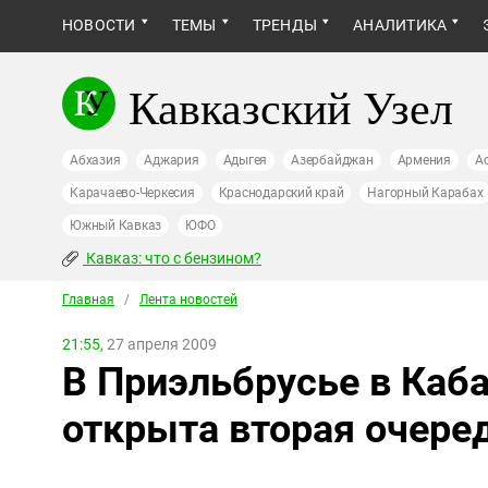
НОВОСТИ
ТЕМЫ
ТРЕНДЫ
АНАЛИТИКА
Кавказский Узел
Абхазия
Аджария
Адыгея
Азербайджан
Армения
А
Карачаево-Черкесия
Краснодарский край
Нагорный Карабах
Южный Кавказ
ЮФО
Кавказ: что с бензином?
Главная
/
Лента новостей
21:55,
27 апреля 2009
В Приэльбрусье в Каб
открыта вторая очере