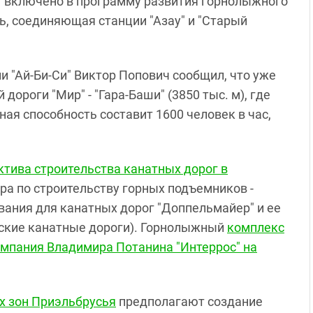
г включено в программу развития горнолыжного
ь, соединяющая станции "Азау" и "Старый
 "Ай-Би-Си" Виктор Попович сообщил, что уже
дороги "Мир" - "Гара-Баши" (3850 тыс. м), где
ая способность составит 1600 человек в час,
ктива строительства канатных дорог в
ра по строительству горных подъемников -
вания для канатных дорог "Доппельмайер" и ее
рские канатные дороги). Горнолыжный
комплекс
компания Владимира Потанина "Интеррос" на
х зон Приэльбрусья
предполагают создание