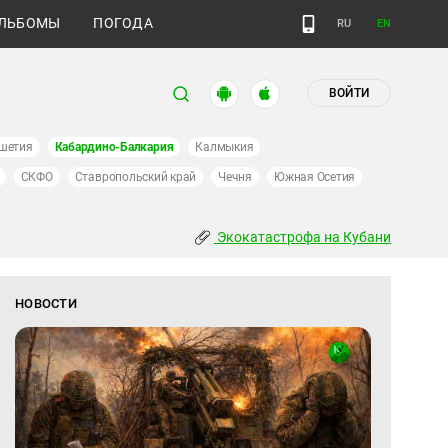
ЛЬБОМЫ
ПОГОДА
RU
EN
ВОЙТИ
шетия
Кабардино-Балкария
Калмыкия
СКФО
Ставропольский край
Чечня
Южная Осетия
Экокатастрофа на Кубани
НОВОСТИ