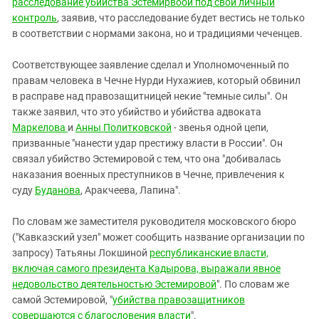
расследование убийства Эстемирвоой под свой личный
контроль
, заявив, что расследование будет вестись не только
в соответствии с нормами закона, но и традициями чеченцев.
Соответствующее заявление сделал и Уполномоченный по
правам человека в Чечне Нурди Нухажиев, который обвинил
в расправе над правозащитницей некие "темные силы". Он
также заявил, что это убийство и убийства адвоката
Маркелова
и
Анны Политковской
- звенья одной цепи,
призванные "нанести удар престижу власти в России". Он
связал убийство Эстемировой с тем, что она "добивалась
наказания военных преступников в Чечне, привлечения к
суду
Буданова
, Аракчеева, Лапина".
По словам же заместителя руководителя московского бюро
("Кавказский узел" может сообщить название организации по
запросу) Татьяны Локшиной
республиканские власти,
включая самого президента Кадырова, выражали явное
недовольство деятельностью Эстемировой
". По словам же
самой Эстемировой, "
убийства правозащитников
совершаются с благословения власти
".