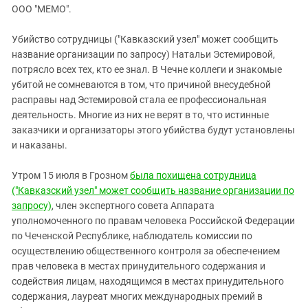
ЗАСТАВЛЯЕТ
ООО "МЕМО".
Дагестан
КАВКАЗ ЗА ПАЛЕСТИНУ
Ингушетия
ИНАКОМЫСЛИЕ В ЧЕЧНЕ
Убийство сотрудницы ("Кавказский узел" может сообщить
название организации по запросу) Натальи Эстемировой,
Кабардино-Балкария
ПРЕСЛЕДОВАНИЕ АКТИВИСТОВ
потрясло всех тех, кто ее знал. В Чечне коллеги и знакомые
МОБИЛИЗАЦИЯ И ПРОТЕСТЫ
Калмыкия
убитой не сомневаются в том, что причиной внесудебной
Карачаево-Черкесия
расправы над Эстемировой стала ее профессиональная
деятельность. Многие из них не верят в то, что истинные
Краснодарский край
заказчики и организаторы этого убийства будут установлены
Нагорный Карабах
и наказаны.
Российская Федерация
Утром 15 июля в Грозном
была похищена сотрудница
Ростовская область
("Кавказский узел" может сообщить название организации по
Северная Осетия - Алания
запросу)
, член экспертного совета Аппарата
уполномоченного по правам человека Российской Федерации
СКФО
по Чеченской Республике, наблюдатель комиссии по
Ставропольский край
осуществлению общественного контроля за обеспечением
прав человека в местах принудительного содержания и
Чечня
содействия лицам, находящимся в местах принудительного
Южная Осетия
содержания, лауреат многих международных премий в