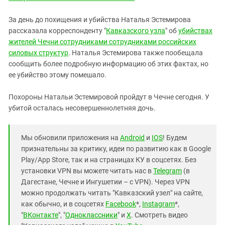
За день до похищения и убийства Наталья Эстемирова
рассказала корреспонденту "
Кавказского узла
" об
убийствах
жителей Чечни сотрудниками сотрудниками российских
силовых структур
. Наталья Эстемирова также пообещала
сообщить более подробную информацию об этих фактах, но
ее убийство этому помешало.
Похороны Натальи Эстемировой пройдут в Чечне сегодня. У
убитой осталась несовершеннолетняя дочь.
Мы обновили приложения на
Android
и
IOS
! Будем
признательны за критику, идеи по развитию как в Google
Play/App Store, так и на страницах КУ в соцсетях. Без
установки VPN вы можете читать нас в
Telegram
(в
Дагестане, Чечне и Ингушетии – с VPN). Через VPN
можно продолжать читать "Кавказский узел" на сайте,
как обычно, и в соцсетях
Facebook
*,
Instagram
*,
"
ВКонтакте
", "
Одноклассники
" и
X
. Смотреть видео