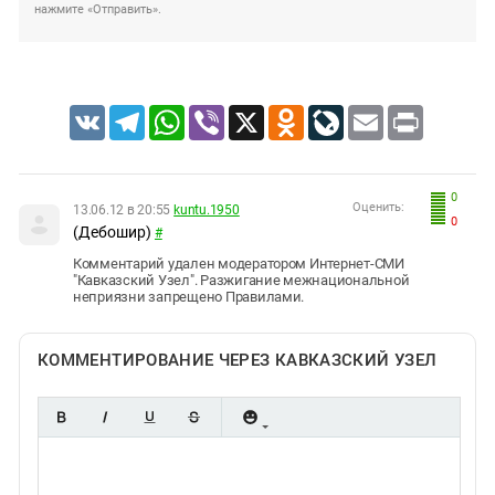
нажмите «Отправить».
VK
Telegram
WhatsApp
Viber
X
Odnoklassniki
LiveJournal
Email
Print
0
Оценить:
13.06.12 в 20:55
kuntu.1950
0
(Дебошир)
#
Комментарий удален модератором Интернет-СМИ
"Кавказский Узел". Разжигание межнациональной
неприязни запрещено Правилами.
КОММЕНТИРОВАНИЕ ЧЕРЕЗ КАВКАЗСКИЙ УЗЕЛ