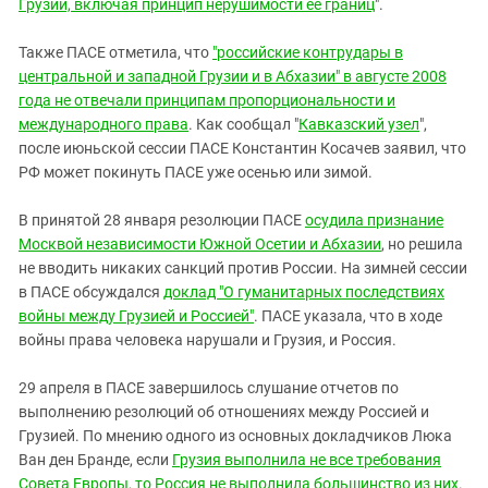
Грузии, включая принцип нерушимости ее границ
".
Также ПАСЕ отметила, что
"российские контрудары в
центральной и западной Грузии и в Абхазии" в августе 2008
года не отвечали принципам пропорциональности и
международного права
. Как сообщал "
Кавказский узел
",
после июньской сессии ПАСЕ Константин Косачев заявил, что
РФ может покинуть ПАСЕ уже осенью или зимой.
В принятой 28 января резолюции ПАСЕ
осудила признание
Москвой независимости Южной Осетии и Абхазии
, но решила
не вводить никаких санкций против России. На зимней сессии
в ПАСЕ обсуждался
доклад "О гуманитарных последствиях
войны между Грузией и Россией"
. ПАСЕ указала, что в ходе
войны права человека нарушали и Грузия, и Россия.
29 апреля в ПАСЕ завершилось слушание отчетов по
выполнению резолюций об отношениях между Россией и
Грузией. По мнению одного из основных докладчиков Люка
Ван ден Бранде, если
Грузия выполнила не все требования
Совета Европы, то Россия не выполнила большинство из них
.