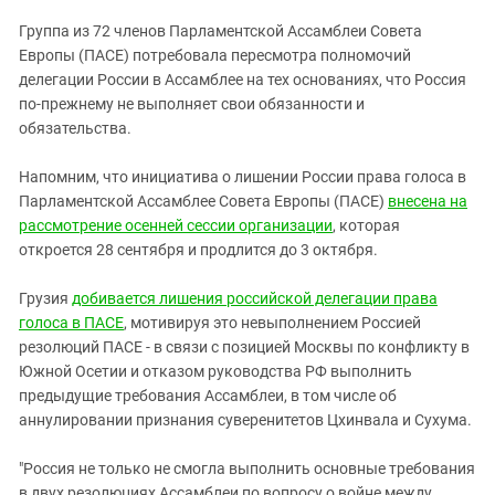
ЗАСТАВЛЯЕТ
Дагестан
Группа из 72 членов Парламентской Ассамблеи Совета
КАВКАЗ ЗА ПАЛЕСТИНУ
Ингушетия
Европы (ПАСЕ) потребовала пересмотра полномочий
ИНАКОМЫСЛИЕ В ЧЕЧНЕ
делегации России в Ассамблее на тех основаниях, что Россия
Кабардино-Балкария
ПРЕСЛЕДОВАНИЕ АКТИВИСТОВ
по-прежнему не выполняет свои обязанности и
МОБИЛИЗАЦИЯ И ПРОТЕСТЫ
Калмыкия
обязательства.
Карачаево-Черкесия
Напомним, что инициатива о лишении России права голоса в
Краснодарский край
Парламентской Ассамблее Совета Европы (ПАСЕ)
внесена на
Нагорный Карабах
рассмотрение осенней сессии организации
, которая
откроется 28 сентября и продлится до 3 октября.
Российская Федерация
Ростовская область
Грузия
добивается лишения российской делегации права
голоса в ПАСЕ
, мотивируя это невыполнением Россией
Северная Осетия - Алания
резолюций ПАСЕ - в связи с позицией Москвы по конфликту в
СКФО
Южной Осетии и отказом руководства РФ выполнить
предыдущие требования Ассамблеи, в том числе об
Ставропольский край
аннулировании признания суверенитетов Цхинвала и Сухума.
Чечня
Южная Осетия
"Россия не только не смогла выполнить основные требования
в двух резолюциях Ассамблеи по вопросу о войне между