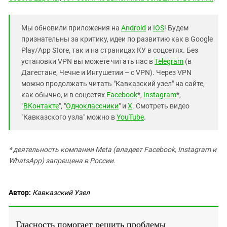
Мы обновили приложения на
Android
и
IOS
! Будем
признательны за критику, идеи по развитию как в Google
Play/App Store, так и на страницах КУ в соцсетях. Без
установки VPN вы можете читать нас в
Telegram
(в
Дагестане, Чечне и Ингушетии – с VPN). Через VPN
можно продолжать читать "Кавказский узел" на сайте,
как обычно, и в соцсетях
Facebook
*,
Instagram
*,
"
ВКонтакте
", "
Одноклассники
" и
X
. Смотреть видео
"Кавказского узла" можно в
YouTube
.
* деятельность компании Meta (владеет Facebook, Instagram и
WhatsApp) запрещена в России.
Автор:
Кавказский Узел
Гласность помогает решить проблемы