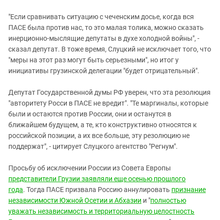
"Если сравнивать ситуацию с чеченским досье, когда вся
ПАСЕ была против нас, то это малая толика, можно сказать
инерционно-мыслящие депутаты в духе холодной войны", -
сказал депутат. В тоже время, Слуцкий не исключает того, что
"меры на этот раз могут быть серьезными", но итог у
инициативы грузинской делегации "будет отрицательный".
Депутат Государственной думы РФ уверен, что эта резолюция
"авторитету Росси в ПАСЕ не вредит". "Те маргиналы, которые
были и остаются против России, они и останутся в
ближайшем будущем, а те, кто конструктивно относятся к
российской позиции, а их все больше, эту резолюцию не
поддержат", - цитирует Слуцкого агентство "Регнум".
Просьбу об исключении России из Совета Европы
представители Грузии заявляли еще осенью прошлого
года
. Тогда ПАСЕ призвала Россию аннулировать
признание
независимости Южной Осетии и Абхазии
и "
полностью
уважать независимость и территориальную целостность