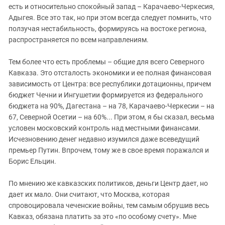
Южный Кавказ
есть и относительно спокойный запад – Карачаево-Черкесия,
ЮФО
Адыгея. Все это так, но при этом всегда следует помнить, что
ползучая нестабильность, формируясь на востоке региона,
распространяется по всем направлениям.
Тем более что есть проблемы – общие для всего Северного
Кавказа. Это отсталость экономики и ее полная финансовая
зависимость от Центра: все республики дотационны, причем
бюджет Чечни и Ингушетии формируется из федерального
бюджета на 90%, Дагестана – на 78, Карачаево-Черкесии – на
67, Северной Осетии – на 60%... При этом, я бы сказал, весьма
условен московский контроль над местными финансами.
Исчезновению денег недавно изумился даже всеведущий
премьер Путин. Впрочем, тому же в свое время поражался и
Борис Ельцин.
По мнению же кавказских политиков, деньги Центр дает, но
дает их мало. Они считают, что Москва, которая
спровоцировала чеченские войны, тем самым обрушив весь
Кавказ, обязана платить за это «по особому счету». Мне