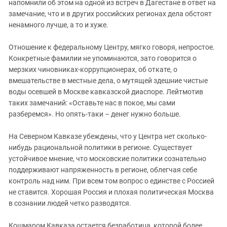
напомнили об этом на одной из встреч в Дагестане в ответ на
замечание, что и в других российских регионах дела обстоят
ненамного лучше, а то и хуже.
Отношение к федеральному Центру, мягко говоря, непростое.
Конкретные фамилии не упоминаются, зато говорится о
мерзких чиновниках-коррупционерах, об откате, о
вмешательстве в местные дела, о мутящей здешние чистые
воды осевшей в Москве кавказской диаспоре. Лейтмотив
таких замечаний: «Оставьте нас в покое, мы сами
разберемся». Но опять-таки – денег нужно больше.
На Северном Кавказе убеждены, что у Центра нет сколько-
нибудь рациональной политики в регионе. Существует
устойчивое мнение, что московские политики сознательно
поддерживают напряженность в регионе, облегчая себе
контроль над ним. При всем том вопрос о единстве с Россией
не ставится. Хорошая Россия и плохая политическая Москва
в сознании людей четко разводятся.
Кошмаром Кавказа остается безработица, которой более