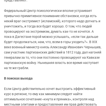
представляют.
Федеральный Центр психологически вполне устраивает
привычно-примитивное понимание обстановки, когда есть
некий враг-экстремист (исламский), которого надо догнать и
уничтожить, и тогда все будет хорошо. О том, что людей
провоцируют на экстремизм, думать как-то не хочется. А
пока в Дагестане порой можно услышать, «если так дальше
будет продолжаться, нам, что, всем в горы уходить?». В XIX
веке военный министр князь Александр Иванович Чернышев,
сам участник партизанских действий в 1812 году, дал нагоняй
генералам за то, что они постоянно провоцируют на Кавказе
партизанскую войну. Нынешняя власть все время наступает
на те же грабли.
В поисках выхода
Если Центр действительно хочет выстроить эффективный
курс в регионе, то ему как минимум следует найти
оптимальное сочетание «кнута и пряника», контроля над
местными элитами и предоставления им прав действовать