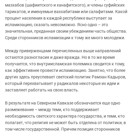
мазхабов (шафиитского и ханафитского), и члены суфийских
тарикатов, и именуемые ваххабитами или салафитами. Какой
процент населения в каждой республике выступает за
исламизацию, сказать невозможно. Ясно одно – это
значительная, преданная своим убеждениям часть общества.
Среди сторонников исламизации к тому же много молодежи.
Между приверженцами перечисленных выше направлений
остаются разногласия и даже вражда. Но в то же время
получается, что внутриисламская полемика сводится к тому,
как эффективнее провести исламизацию. Занятно, что более
других здесь преуспевает светский политик Рамзан Кадыров,
который перехватывает у радикалов некоторые их идеи и
заставляет работать на свою власть.
В результате на Северном Кавказе обозначается еще одно
размежевание – между теми, кто поддерживает
необходимость светского характера государства, и теми, кто
полагает, что религия не может быть отделена от политики, в
том числе государственной. Причем позиция сторонников