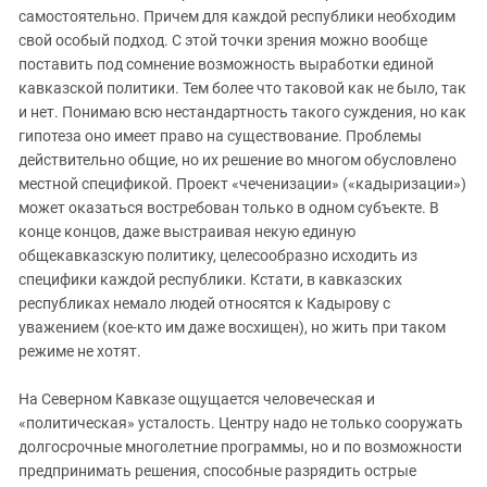
самостоятельно. Причем для каждой республики необходим
свой особый подход. С этой точки зрения можно вообще
поставить под сомнение возможность выработки единой
кавказской политики. Тем более что таковой как не было, так
и нет. Понимаю всю нестандартность такого суждения, но как
гипотеза оно имеет право на существование. Проблемы
действительно общие, но их решение во многом обусловлено
местной спецификой. Проект «чеченизации» («кадыризации»)
может оказаться востребован только в одном субъекте. В
конце концов, даже выстраивая некую единую
общекавказскую политику, целесообразно исходить из
специфики каждой республики. Кстати, в кавказских
республиках немало людей относятся к Кадырову с
уважением (кое-кто им даже восхищен), но жить при таком
режиме не хотят.
На Северном Кавказе ощущается человеческая и
«политическая» усталость. Центру надо не только сооружать
долгосрочные многолетние программы, но и по возможности
предпринимать решения, способные разрядить острые