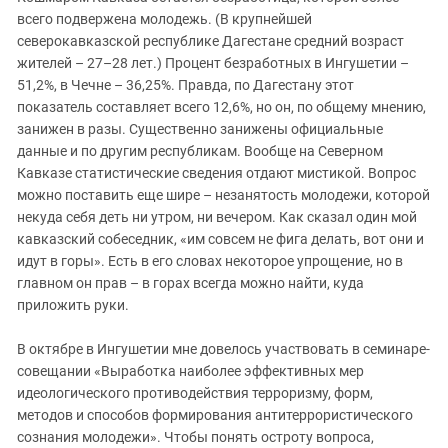
всего подвержена молодежь. (В крупнейшей
северокавказской республике Дагестане средний возраст
жителей – 27–28 лет.) Процент безработных в Ингушетии –
51,2%, в Чечне – 36,25%. Правда, по Дагестану этот
показатель составляет всего 12,6%, но он, по общему мнению,
занижен в разы. Существенно занижены официальные
данные и по другим республикам. Вообще на Северном
Кавказе статистические сведения отдают мистикой. Вопрос
можно поставить еще шире – незанятость молодежи, которой
некуда себя деть ни утром, ни вечером. Как сказал один мой
кавказский собеседник, «им совсем не фига делать, вот они и
идут в горы». Есть в его словах некоторое упрощение, но в
главном он прав – в горах всегда можно найти, куда
приложить руки.
В октябре в Ингушетии мне довелось участвовать в семинаре-
совещании «Выработка наиболее эффективных мер
идеологического противодействия терроризму, форм,
методов и способов формирования антитеррористического
сознания молодежи». Чтобы понять остроту вопроса,