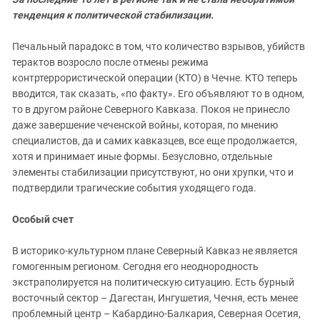
ЗАСТАВЛЯЕТ
Дагестан
тенденция к политической стабилизации.
КАВКАЗ ЗА ПАЛЕСТИНУ
Ингушетия
ИНАКОМЫСЛИЕ В ЧЕЧНЕ
Печальный парадокс в том, что количество взрывов, убийств
Кабардино-Балкария
ПРЕСЛЕДОВАНИЕ АКТИВИСТОВ
терактов возросло после отмены режима
МОБИЛИЗАЦИЯ И ПРОТЕСТЫ
контртеррористической операции (КТО) в Чечне. КТО теперь
Калмыкия
вводится, так сказать, «по факту». Его объявляют то в одном,
Карачаево-Черкесия
то в другом районе Северного Кавказа. Покоя не принесло
Краснодарский край
даже завершение чеченской войны, которая, по мнению
специалистов, да и самих кавказцев, все еще продолжается,
Нагорный Карабах
хотя и принимает иные формы. Безусловно, отдельные
Российская Федерация
элементы стабилизации присутствуют, но они хрупки, что и
подтвердили трагические события уходящего года.
Ростовская область
Северная Осетия - Алания
Особый счет
СКФО
В историко-культурном плане Северный Кавказ не является
Ставропольский край
гомогенным регионом. Сегодня его неоднородность
Чечня
экстраполируется на политическую ситуацию. Есть бурный
восточный сектор – Дагестан, Ингушетия, Чечня, есть менее
Южная Осетия
проблемный центр – Кабардино-Балкария, Северная Осетия,