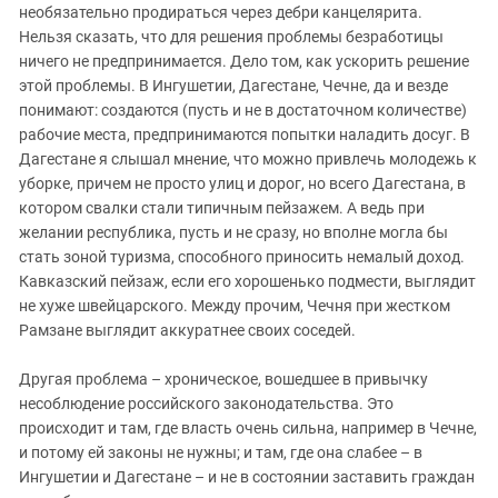
необязательно продираться через дебри канцелярита.
Нельзя сказать, что для решения проблемы безработицы
ничего не предпринимается. Дело том, как ускорить решение
этой проблемы. В Ингушетии, Дагестане, Чечне, да и везде
понимают: создаются (пусть и не в достаточном количестве)
рабочие места, предпринимаются попытки наладить досуг. В
Дагестане я слышал мнение, что можно привлечь молодежь к
уборке, причем не просто улиц и дорог, но всего Дагестана, в
котором свалки стали типичным пейзажем. А ведь при
желании республика, пусть и не сразу, но вполне могла бы
стать зоной туризма, способного приносить немалый доход.
Кавказский пейзаж, если его хорошенько подмести, выглядит
не хуже швейцарского. Между прочим, Чечня при жестком
Рамзане выглядит аккуратнее своих соседей.
Другая проблема – хроническое, вошедшее в привычку
несоблюдение российского законодательства. Это
происходит и там, где власть очень сильна, например в Чечне,
и потому ей законы не нужны; и там, где она слабее – в
Ингушетии и Дагестане – и не в состоянии заставить граждан