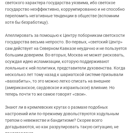
светского характера государства уязвима, ибо светское
государство неэффективно, коррумпированно и не способно
переломить негативные тенденции в обществе (вспомним
хотя бы безработицу).
Апеллировать за помощью к Центру поборникам светскости
государства весьма непросто. Во-первых, «светский Центр»
сам действует на Северном Кавказе неудачно и не пользуется
большим доверием. Во-вторых, Москва не может рисковать,
осуждая идею исламизации, которую поддерживают
лояльные к ней политики, представители духовенства. Когда
несколько лет тому назад к шариатской системе призывали
«ваххабиты», то это можно легко списать на внешнее
(американское, саудовское и израильское) влияние. Но
теперь почти то же самое говорят «свои».
Знают ли в кремлевских кругах о размахе подобных
настроений или по-прежнему довольствуются ходульным
трепом о невежестве и бандитизме? Скорее всего
догадываются, но как разрулировать такую ситуацию, не