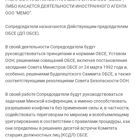
ЗАСТАВЛЯЕТ
Дагестан
ЛИБО КАСАЕТСЯ ДЕЯТЕЛЬНОСТИ ИНОСТРАННОГО АГЕНТА
КАВКАЗ ЗА ПАЛЕСТИНУ
ООО "МЕМО".
Ингушетия
ИНАКОМЫСЛИЕ В ЧЕЧНЕ
Кабардино-Балкария
ПРЕСЛЕДОВАНИЕ АКТИВИСТОВ
Сопредседатели назначаются Действующим председателем
МОБИЛИЗАЦИЯ И ПРОТЕСТЫ
ОБСЕ (ДП ОБСЕ).
Калмыкия
Карачаево-Черкесия
В своей деятельности Сопредседатели будут
Краснодарский край
руководствоваться принципами и нормами ОБСЕ, Уставом
ООН, решениями совещаний ОБСЕ, включая постановления
Нагорный Карабах
заседания Совета Министров ОБСЕ от 24 марта 1992 года и,
Российская Федерация
особенно, решениями Будапештского Саммита ОБСЕ, а также
соответствующими резолюциями Совета Безопасности ООН.
Ростовская область
Северная Осетия - Алания
В своей работе Сопредседатели будут руководствоваться
СКФО
задачами Минской конференции, а именно способствовать
разрешению конфликта без применения силы и, в частности,
Ставропольский край
содействовать переговорам по мирному и всеобъемлющему
Чечня
урегулированию в соответствии с правилами процедуры, как
они определены в решениях десятой встречи Комитета
Южная Осетия
старших должностных лиц (КСДЛ) СБСЕ.