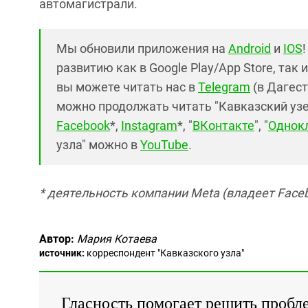
автомагистрали.
Мы обновили приложения на
Android
и
IOS
развитию как в Google Play/App Store, так 
вы можете читать нас в
Telegram
(в Дагест
можно продолжать читать "Кавказский узел"
Facebook
*,
Instagram
*, "
ВКонтакте
", "
Однок
узла" можно в
YouTube
.
* деятельность компании Meta (владеет Faceb
Автор:
Мария Котаева
источник:
корреспондент "Кавказского узла"
Гласность помогает решить пробл