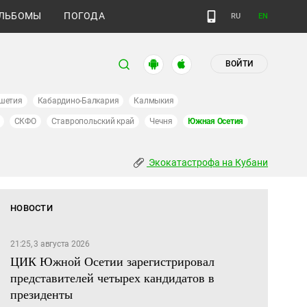
ЛЬБОМЫ
ПОГОДА
RU
EN
ВОЙТИ
шетия
Кабардино-Балкария
Калмыкия
СКФО
Ставропольский край
Чечня
Южная Осетия
Экокатастрофа на Кубани
НОВОСТИ
21:25, 3 августа 2026
ЦИК Южной Осетии зарегистрировал
представителей четырех кандидатов в
президенты