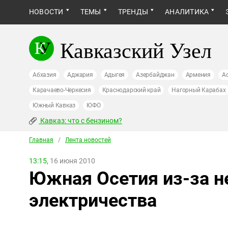
НОВОСТИ
ТЕМЫ
ТРЕНДЫ
АНАЛИТИКА
Кавказский Узел
Абхазия
Аджария
Адыгея
Азербайджан
Армения
А
Карачаево-Черкесия
Краснодарский край
Нагорный Карабах
Южный Кавказ
ЮФО
Кавказ: что с бензином?
Главная
/
Лента новостей
13:15,
16 июня 2010
Южная Осетия из-за н
электричества