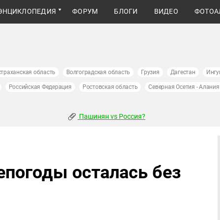
ЭНЦИКЛОПЕДИЯ
ФОРУМ
БЛОГИ
ВИДЕО
ФОТОА
страханская область
Волгоградская область
Грузия
Дагестан
Ингу
Российская Федерация
Ростовская область
Северная Осетия - Алания
Пашинян vs Россия?
епогоды осталась без