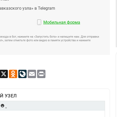
авказского узла» в Telegram
Мобильная форма
ехода в бот, нажмите на «Запустить бота» и напишите нам. Для отправки
», затем отметьте фото или видео в памяти устройства и нажмите
App
Viber
X
Odnoklassniki
LiveJournal
Email
Print
Й УЗЕЛ