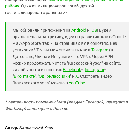
Южный Кавказ
району
. Один из милиционеров погиб, другой
ЮФО
госпитализирован с ранениями.
Мы обновили приложения на
Android
и
IOS
! Будем
признательны за критику, идеи по развитию как в Google
Play/App Store, так и на страницах КУ в соцсетях. Без
установки VPN вы можете читать нас в
Telegram
(в
Дагестане, Чечне и Ингушетии – с VPN). Через VPN
можно продолжать читать "Кавказский узел" на сайте,
как обычно, и в соцсетях
Facebook
*,
Instagram
*,
"
ВКонтакте
", "
Одноклассники
" и
X
. Смотреть видео
"Кавказского узла" можно в
YouTube
.
* деятельность компании Meta (владеет Facebook, Instagram и
WhatsApp) запрещена в России.
Автор:
Кавказский Узел