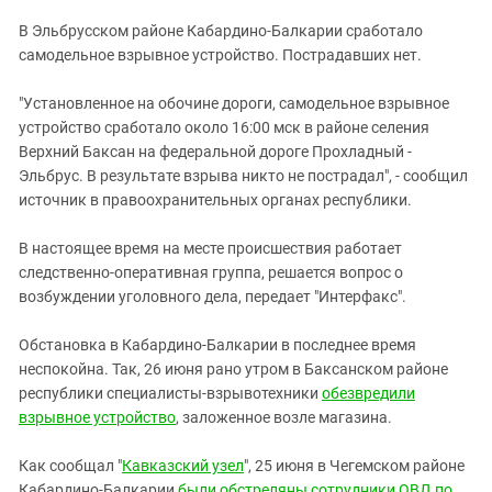
ЗАСТАВЛЯЕТ
Дагестан
В Эльбрусском районе Кабардино-Балкарии сработало
КАВКАЗ ЗА ПАЛЕСТИНУ
Ингушетия
самодельное взрывное устройство. Пострадавших нет.
ИНАКОМЫСЛИЕ В ЧЕЧНЕ
Кабардино-Балкария
ПРЕСЛЕДОВАНИЕ АКТИВИСТОВ
"Установленное на обочине дороги, самодельное взрывное
МОБИЛИЗАЦИЯ И ПРОТЕСТЫ
Калмыкия
устройство сработало около 16:00 мск в районе селения
Верхний Баксан на федеральной дороге Прохладный -
Карачаево-Черкесия
Эльбрус. В результате взрыва никто не пострадал", - сообщил
Краснодарский край
источник в правоохранительных органах республики.
Нагорный Карабах
В настоящее время на месте происшествия работает
Российская Федерация
следственно-оперативная группа, решается вопрос о
Ростовская область
возбуждении уголовного дела, передает "Интерфакс".
Северная Осетия - Алания
Обстановка в Кабардино-Балкарии в последнее время
СКФО
неспокойна. Так, 26 июня рано утром в Баксанском районе
республики специалисты-взрывотехники
Ставропольский край
обезвредили
взрывное устройство
, заложенное возле магазина.
Чечня
Южная Осетия
Как сообщал "
Кавказский узел
", 25 июня в Чегемском районе
Кабардино-Балкарии
были обстреляны сотрудники ОВД по