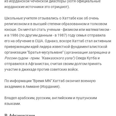
из иорданской чеченской диаспоры (хотя официальные
иорданские источники это отрицают).
Школьные учителя отзывались о Хаттабе как об очень
религиозном и в высшей степени образованном и толковом
юноше. Он мечтал стать ученым - физиком или математиком -
и в 1986 (по другим данным - в 1987) году семья отправила
его на обучение в США. Однако, вскоре Хаттаб стал активным
приверженцем идей лидера известной фундаменталистской
организации "Братья-мусульмане" (
организация запрещена в
России судом - прим. "Кавказского узла"
) Сеида Кутба и
отправился в Афганистан, считая своим долгом принять
участие в джихаде против советских войск.
По информации "Время MN" Хаттаб окончил военную
академию в Аммане (Иордания).
Владел арабским, русским, английским и пуштунским
языками.
В Афганистане