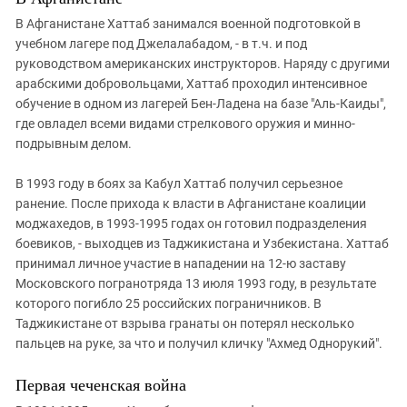
В Афганистане Хаттаб занимался военной подготовкой в
учебном лагере под Джелалабадом, - в т.ч. и под
руководством американских инструкторов. Наряду с другими
арабскими добровольцами, Хаттаб проходил интенсивное
обучение в одном из лагерей Бен-Ладена на базе "Аль-Каиды",
где овладел всеми видами стрелкового оружия и минно-
подрывным делом.
В 1993 году в боях за Кабул Хаттаб получил серьезное
ранение. После прихода к власти в Афганистане коалиции
моджахедов, в 1993-1995 годах он готовил подразделения
боевиков, - выходцев из Таджикистана и Узбекистана. Хаттаб
принимал личное участие в нападении на 12-ю заставу
Московского погранотряда 13 июля 1993 году, в результате
которого погибло 25 российских пограничников. В
Таджикистане от взрыва гранаты он потерял несколько
пальцев на руке, за что и получил кличку "Ахмед Однорукий".
Первая чеченская война