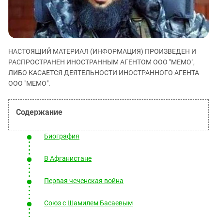
ЗАСТАВЛЯЕТ
Дагестан
КАВКАЗ ЗА ПАЛЕСТИНУ
Ингушетия
ИНАКОМЫСЛИЕ В ЧЕЧНЕ
Кабардино-Балкария
ПРЕСЛЕДОВАНИЕ АКТИВИСТОВ
МОБИЛИЗАЦИЯ И ПРОТЕСТЫ
НАСТОЯЩИЙ МАТЕРИАЛ (ИНФОРМАЦИЯ) ПРОИЗВЕДЕН И
Калмыкия
РАСПРОСТРАНЕН ИНОСТРАННЫМ АГЕНТОМ ООО "МЕМО",
Карачаево-Черкесия
ЛИБО КАСАЕТСЯ ДЕЯТЕЛЬНОСТИ ИНОСТРАННОГО АГЕНТА
ООО "МЕМО".
Краснодарский край
Нагорный Карабах
Российская Федерация
Ростовская область
Биография
Северная Осетия - Алания
В Афганистане
СКФО
Ставропольский край
Первая чеченская война
Чечня
Союз с Шамилем Басаевым
Южная Осетия