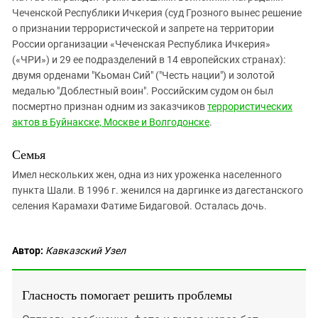
Чеченской Республики Ичкерия (суд Грозного вынес решение
о признании террористической и запрете на территории
России организации «Чеченская Республика Ичкерия»
(«ЧРИ») и 29 ее подразделений в 14 европейских странах):
двумя орденами "Кьоман Сий" ("Честь нации") и золотой
медалью "Доблестный воин". Российским судом он был
посмертно признан одним из заказчиков
террористических
актов в Буйнакске, Москве и Волгодонске
.
Семья
Имел нескольких жен, одна из них уроженка населенного
пункта Шали. В 1996 г. женился на даргинке из дагестанского
селения Карамахи Фатиме Бидаговой. Осталась дочь.
Автор:
Кавказский Узел
Гласность помогает решить проблемы