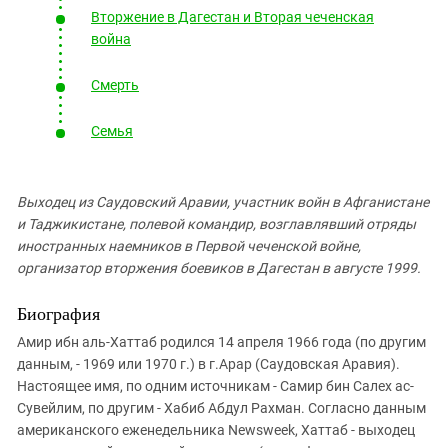
Южный Кавказ
Вторжение в Дагестан и Вторая чеченская
ЮФО
война
Смерть
Семья
Выходец из Саудовский Аравии, участник войн в Афганистане
и Таджикистане, полевой командир, возглавлявший отряды
иностранных наемников в Первой чеченской войне,
организатор вторжения боевиков в Дагестан в августе 1999.
Биография
Амир ибн аль-Хаттаб родился 14 апреля 1966 года (по другим
данным, - 1969 или 1970 г.) в г.Арар (Саудовская Аравия).
Настоящее имя, по одним источникам - Самир бин Салех ас-
Сувейлим, по другим - Хабиб Абдул Рахман. Согласно данным
американского еженедельника Newsweek, Хаттаб - выходец