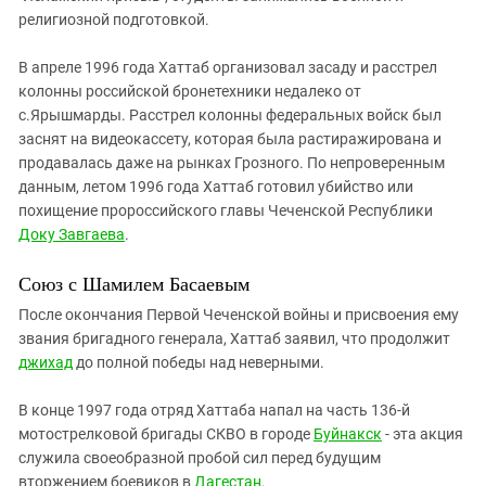
религиозной подготовкой.
В апреле 1996 года Хаттаб организовал засаду и расстрел
колонны российской бронетехники недалеко от
с.Ярышмарды. Расстрел колонны федеральных войск был
заснят на видеокассету, которая была растиражирована и
продавалась даже на рынках Грозного. По непроверенным
данным, летом 1996 года Хаттаб готовил убийство или
похищение пророссийского главы Чеченской Республики
Доку Завгаева
.
Союз с Шамилем Басаевым
После окончания Первой Чеченской войны и присвоения ему
звания бригадного генерала, Хаттаб заявил, что продолжит
джихад
до полной победы над неверными.
В конце 1997 года отряд Хаттаба напал на часть 136-й
мотострелковой бригады СКВО в городе
Буйнакск
- эта акция
служила своеобразной пробой сил перед будущим
вторжением боевиков в
Дагестан
.