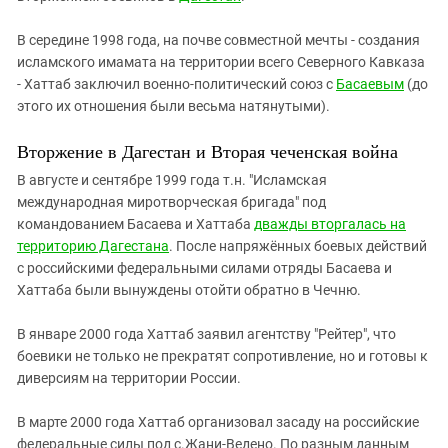
В середине 1998 года, на почве совместной мечты - создания
исламского имамата на территории всего Северного Кавказа
- Хаттаб заключил военно-политический союз с
Басаевым
(до
этого их отношения были весьма натянутыми).
Вторжение в Дагестан и Вторая чеченская война
В августе и сентябре 1999 года т.н. "Исламская
международная миротворческая бригада" под
командованием Басаева и Хаттаба
дважды вторгалась на
территорию Дагестана
. После напряжённых боевых действий
с российскими федеральными силами отряды Басаева и
Хаттаба были вынуждены отойти обратно в Чечню.
В январе 2000 года Хаттаб заявил агентству "Рейтер", что
боевики не только не прекратят сопротивление, но и готовы к
диверсиям на территории России.
В марте 2000 года Хаттаб организовал засаду на российские
федеральные силы под с.Жани-Ведено. По разным данным