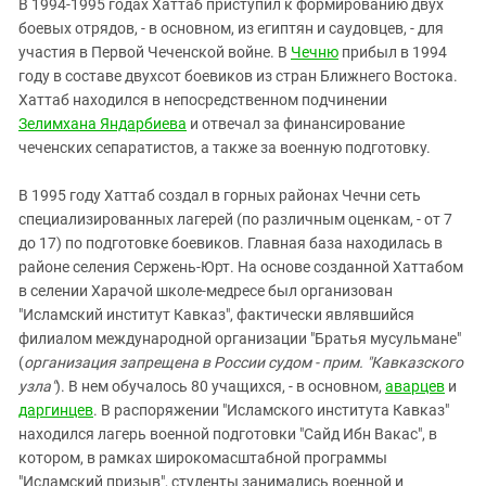
В 1994-1995 годах Хаттаб приступил к формированию двух
боевых отрядов, - в основном, из египтян и саудовцев, - для
участия в Первой Чеченской войне. В
Чечню
прибыл в 1994
году в составе двухсот боевиков из стран Ближнего Востока.
Хаттаб находился в непосредственном подчинении
Зелимхана Яндарбиева
и отвечал за финансирование
чеченских сепаратистов, а также за военную подготовку.
В 1995 году Хаттаб создал в горных районах Чечни сеть
специализированных лагерей (по различным оценкам, - от 7
до 17) по подготовке боевиков. Главная база находилась в
районе селения Сержень-Юрт. На основе созданной Хаттабом
в селении Харачой школе-медресе был организован
"Исламский институт Кавказ", фактически являвшийся
филиалом международной организации "Братья мусульмане"
(
организация запрещена в России судом - прим. "Кавказского
узла"
). В нем обучалось 80 учащихся, - в основном,
аварцев
и
даргинцев
. В распоряжении "Исламского института Кавказ"
находился лагерь военной подготовки "Сайд Ибн Вакас", в
котором, в рамках широкомасштабной программы
"Исламский призыв", студенты занимались военной и