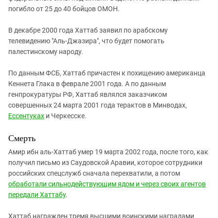
погибло от 25 до 40 бойцов ОМОН.
В декабре 2000 года Хаттаб заявил по арабскому
телевидению "Аль-Джазира", что будет помогать
палестинскому народу.
По данным ФСБ, Хаттаб причастен к похищению американца
Кеннета Глака в феврале 2001 года. А по данным
генпрокуратуры РФ, Хаттаб являлся заказчиком
совершенных 24 марта 2001 года терактов в Минводах,
Ессентуках
и Черкесске.
Смерть
Амир ибн аль-Хаттаб умер 19 марта 2002 года, после того, как
получил письмо из Саудовской Аравии, которое сотрудники
российских спецслужб сначала перехватили, а потом
обработали сильнодействующим ядом и через своих агентов
передали Хаттабу
.
Хаттаб награжден тремя высшими воинскими наградами