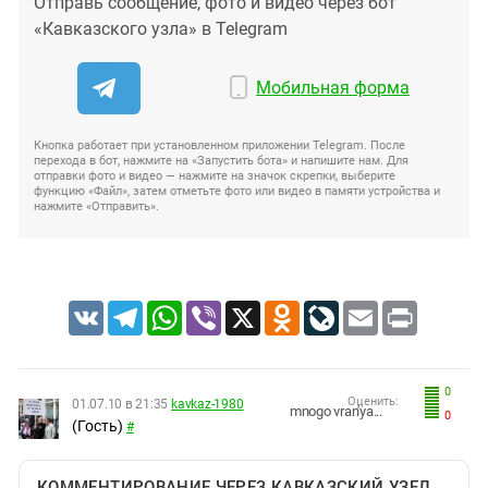
Отправь сообщение, фото и видео через бот
«Кавказского узла» в Telegram
Мобильная форма
Кнопка работает при установленном приложении Telegram. После
перехода в бот, нажмите на «Запустить бота» и напишите нам. Для
отправки фото и видео — нажмите на значок скрепки, выберите
функцию «Файл», затем отметьте фото или видео в памяти устройства и
нажмите «Отправить».
VK
Telegram
WhatsApp
Viber
X
Odnoklassniki
LiveJournal
Email
Print
0
Оценить:
01.07.10 в 21:35
kavkaz-1980
mnogo vran'ya...
0
(Гость)
#
КОММЕНТИРОВАНИЕ ЧЕРЕЗ КАВКАЗСКИЙ УЗЕЛ