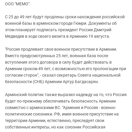
ЗАСТАВЛЯЕТ
ООО "МЕМО".
Дагестан
КАВКАЗ ЗА ПАЛЕСТИНУ
Ингушетия
ИНАКОМЫСЛИЕ В ЧЕЧНЕ
С 25 до 49 лет будут продлены сроки нахождения российской
военной базы в армянском городе Гюмри. Документы об
Кабардино-Балкария
ПРЕСЛЕДОВАНИЕ АКТИВИСТОВ
этом планирует подписать президент России Дмитрий
МОБИЛИЗАЦИЯ И ПРОТЕСТЫ
Калмыкия
Медведев в ходе своего визита в Армению 19 августа.
Карачаево-Черкесия
"Россия продлевает свое военное присутствие в Армении.
Краснодарский край
Вместо предусмотренных 25 лет, военная база после
Нагорный Карабах
вступления этого договора в силу будет действовать в
Армении сроком 49 лет, с возможностью его пролонгации при
Российская Федерация
согласии сторон", - сказал секретарь Совета национальной
Ростовская область
безопасности (СНБ) Армении Артур Багдасарян.
Северная Осетия - Алания
Армянский политик также выразил надежду на то, что Россия
СКФО
будет по-прежнему обеспечивать безопасность Армении
Ставропольский край
совместно с армянскими ВС. "Армения и Россия - военно-
политические союзники. РФ, имея военное присутствие на
Чечня
территории Армении, естественно, преследует свои
Южная Осетия
собственные интересы, но как союзник Российская