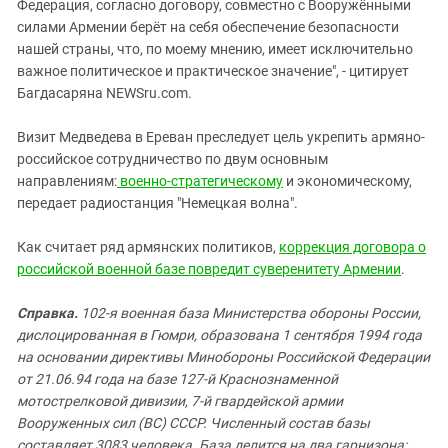
Южный Кавказ
Федерация, согласно договору, совместно с Вооружёнными
силами Армении берёт на себя обеспечение безопасности
ЮФО
нашей страны, что, по моему мнению, имеет исключительно
важное политическое и практическое значение", - цитирует
Багдасаряна NEWSru.com.
Визит Медведева в Ереван преследует цель укрепить армяно-
российское сотрудничество по двум основным
направлениям:
военно-стратегическому
и экономическому,
передает радиостанция "Немецкая волна".
Как считает ряд армянских политиков,
коррекция договора о
российской военной базе повредит суверенитету Армении
.
Справка.
102-я военная база Министерства обороны России,
дислоцированная в Гюмри, образована 1 сентября 1994 года
на основании директивы Минобороны Российской Федерации
от 21.06.94 года на базе 127-й Краснознаменной
мотострелковой дивизии, 7-й гвардейской армии
Вооруженных сил (ВС) СССР. Численный состав базы
составляет 3083 человека. База делится на два гарнизона: