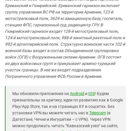
Ереванский и Гюмрийский. Ереванский гарнизон включает
группу управления ВС РФ на территории Армении, 123-й
мотострелковый полк, 3624-ю авиационную базу, госпиталь,
станцию ФПС, гарнизонный суд, радиоцентр ГРУ. В
Гюмрийский гарнизон входят 128-й мотострелковый полк,
124-й мотострелковый полк, 988-й зенитный ракетный полк и
992-й артиллерийский полк. Структурно воинские части 102-й
военной базы входят в состав Объединенной группировки
войск (ОГВ) с Вооруженными силами Армении. ОГВ состоит
из двух войсковых групп и прикрывает армяно-турецкий
участок границы. В нее же входят подразделения
Пограничного управления ФСБ России в Армении.
Мы обновили приложения на
Android
и
IOS
! Будем
признательны за критику, идеи по развитию как в Google
Play/App Store, так и на страницах КУ в соцсетях. Без
установки VPN вы можете читать нас в
Telegram
(в
Дагестане, Чечне и Ингушетии – с VPN). Через VPN
можно продолжать читать "Кавказский узел" на сайте,