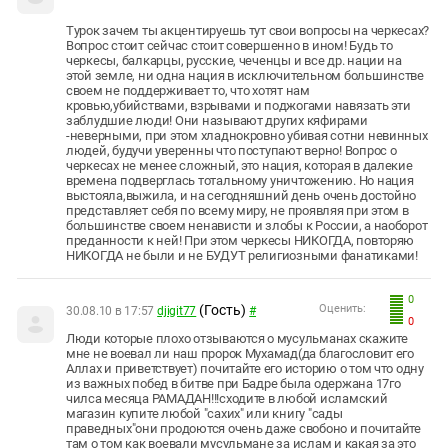
Турок зачем ты акцентируешь тут свои вопросы на черкесах?
Вопрос стоит сейчас стоит совершенно в ином! Будь то
черкесы, балкарцы, русские, чеченцы и все др. нации на
этой земле, ни одна нация в исключительном большинстве
своем не поддерживает то, что хотят нам
кровью,убийствами, взрывами и поджогами навязать эти
заблудшие люди! Они называют других кяфирами
-неверными, при этом хладнокровно убивая сотни невинных
людей, будучи уверенны что поступают верно! Вопрос о
черкесах не менее сложный, это нация, которая в далекие
времена подверглась тотальному уничтожению. Но нация
выстояла,выжила, и на сегодняшний день очень достойно
представляет себя по всему миру, не проявляя при этом в
большинстве своем ненависти и злобы к России, а наоборот
преданности к ней! При этом черкесы НИКОГДА, повторяю
НИКОГДА не были и не БУДУТ религиозными фанатиками!
0
(Гость)
Оценить:
30.08.10 в 17:57
djigit77
#
0
Люди которые плохо отзываются о мусульманах скажите
мне не воевал ли наш пророк Мухамад(да благословит его
Аллах и приветствует) почитайте его историю о том что одну
из важных побед в битве при Бадре была одержана 17го
чилса месяца РАМАДАН!!!сходите в любой исламский
магазин купите любой "сахих" или книгу "сады
праведных"они продоются очень даже свобоно и почитайте
там о том как воевали мусульмане за ислам и какая за это