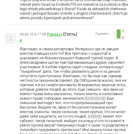
voevali proriv Gruzii za Svobodu??Ili oni voevali ne za svobodu a dlya
togo chtobi prisoedinitsya k Rossii? Kstati za abhazskih cherkesov
voeval i psihopat Basaev vmeste s drugimi chechensami..chto ti po
etomu povodu tojemojesh prokommentirovat?
0
(Гость)
Оценить:
30.08.10 в 17:08
Pravda.ru
0
#
Фантомас, в своем репертуаре. Интересно где он увидел
ментов ловящих кого-то? Все притоны с наркотой и
шалавами на Искоже крышует бывший третий отдел. В
Александровке цыган приторговывающих дурью охраняют
участковые. В любом отделе сидят следаки. которые ищут
"съедобные" дела. Так чтобы развалить дело и за деньги
отпустить преступника. Фантомас, ты бы еще как пример
честности гаишников привел. Да ОВОшников жалко, они не
причем, и в их смерти виноваты те вороватые жирные коты,
которые довели людей до этого. Еще смешно - вол вахи не
имеют права жечь магазины, только менты и налоговики
имеют право поборами заниматься.))))))))))))))) Еще
смешнее выглядит тип, что-то прогромыхавший про
бессилие. Видите ли, вахи от бессилия пачками мочат
ментов, а менты, такие сильные, такие крутые, что не могут
даже себя защитить, не то что людей. )))))))))) может этот
субъект, такой сильный, выйдет на улицу и что-то скажет в
реале против вахов? Например сходит к чьим то родителям и
попробует предъявить претензии? Или кишка тонка против