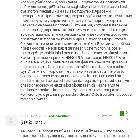
кровью,убийствами, взрывами и поджогами навязать эти
заблудшие люди!Trudno ne soglasitsya..no u etoi problemi est
dve storoni medali Они называют других кяфирами
-неверными, при этом хладнокровно убивая сотни невинных
людей, будучи уверенны что поступают верно! Вопрос о
черкесах не менее сложный, это нация, которая в далекие
времена подверглась тотальному уничтожению. Но нация
выстояла,выжила, и на сегодняшний день очень достойно
представляет себя по всему миру, не проявляя при этом в
большинстве своем ненависти и злобы к России, а наоборот
преданности к ней!I kak ti dumaesh v chem prichina posle
totalnogo!! genosida takoi predannosti cherkesov po otnosheniyu k
Rossii При этом черкесы НИКОГДА, повторяю НИКОГДА не
были и не БУДУТ религиозными фанатиками! Ya sprashival
ne pro religioznii fanatizm a pro shariat?Ili ti schitaesh eto odno i
toje...? ps.V moih voprosah net nikakoi kaverznosti..mne prosto
hotelos znat mnenie razumnogo cheloveka..da,ti ne otvetil na
predidushii post po povodu psihopata i ego usilii po osvobojdeniyu
chasti cherkesov ot gruzinskoi okkupasii?..da i eshe a vot te
predannie cherkesi kotorie rasseyani po miru pri etom proveli
konferensiyu o priznanii genosida v Gruzii? Chto ti po etomu povodu
mojesh skazat?
0
Оценить:
30.08.10 в 19:58
Abu-abdulla2
0
(Дебошир)
#
Те которые "бородатых" называют шайтанамы это слово
приняли от Кадырова однако ни у кого мужество не хватает