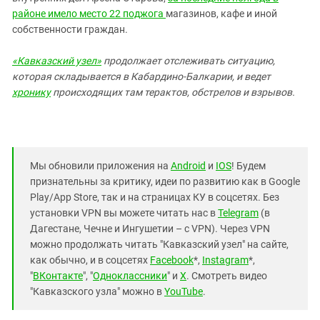
районе имело место 22 поджога
магазинов, кафе и иной
собственности граждан.
«Кавказский узел»
продолжает
отслеживать ситуацию,
которая складывается в Кабардино-Балкарии, и ведет
хронику
происходящих там терактов, обстрелов и взрывов.
Мы обновили приложения на
Android
и
IOS
! Будем
признательны за критику, идеи по развитию как в Google
Play/App Store, так и на страницах КУ в соцсетях. Без
установки VPN вы можете читать нас в
Telegram
(в
Дагестане, Чечне и Ингушетии – с VPN). Через VPN
можно продолжать читать "Кавказский узел" на сайте,
как обычно, и в соцсетях
Facebook
*,
Instagram
*,
"
ВКонтакте
", "
Одноклассники
" и
X
. Смотреть видео
"Кавказского узла" можно в
YouTube
.