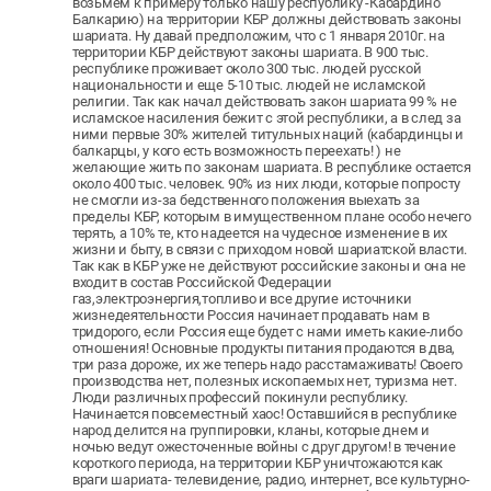
возьмем к примеру только нашу республику -Кабардино
Балкарию) на территории КБР должны действовать законы
шариата. Ну давай предположим, что с 1 января 2010г. на
территории КБР действуют законы шариата. В 900 тыс.
республике проживает около 300 тыс. людей русской
национальности и еще 5-10 тыс. людей не исламской
религии. Так как начал действовать закон шариата 99 % не
исламское насиления бежит с этой республики, а в след за
ними первые 30% жителей титульных наций (кабардинцы и
балкарцы, у кого есть возможность переехать! ) не
желающие жить по законам шариата. В республике остается
около 400 тыс. человек. 90% из них люди, которые попросту
не смогли из-за бедственного положения выехать за
пределы КБР, которым в имущественном плане особо нечего
терять, а 10% те, кто надеется на чудесное изменение в их
жизни и быту, в связи с приходом новой шариатской власти.
Так как в КБР уже не действуют российские законы и она не
входит в состав Российской Федерации
газ,электроэнергия,топливо и все другие источники
жизнедеятельности Россия начинает продавать нам в
тридорого, если Россия еще будет с нами иметь какие-либо
отношения! Основные продукты питания продаются в два,
три раза дороже, их же теперь надо расстамаживать! Своего
производства нет, полезных ископаемых нет, туризма нет.
Люди различных профессий покинули республику.
Начинается повсеместный хаос! Оставшийся в республике
народ делится на группировки, кланы, которые днем и
ночью ведут ожесточенные войны с друг другом! в течение
короткого периода, на территории КБР уничтожаются как
враги шариата- телевидение, радио, интернет, все культурно-