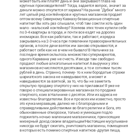
может быть им платят дань и они закрывают глаза на
крупных производителей? Тогда, задается вопрос, значит за
деньги можно откупится от харама? На рынке "Дубки" много
лет целый ряд контейнеров и крупных магазинов продает
оптом всему Северному Кавказу безакцизные спиртные
напитки! Вы хоть раз слышали, чтоб там сожгли хоть один
мало - мальский контейнер? Хозяева этих точек купили себе
по 3-4 квартиры в городе, и почти все ездят на дорогих
иномарках. Все как работали, так и работают, изредка
закрываясь на 2-3 часа при появлении правоохранительных
органов, а после дачи взяток им заново открываются, и
работают себе как не в чем не бывало! В Нальчике за
последне время оклылось множество супермаркетов,
одного Каравана уже не счесть. И везде там свободно
продают любые алкогольные напитки! А выручки у этих
магазинов исчисляются десятками, а то и сотнями тысяч
рублей в день. Странно, почему- то к ним бородатые стражи
шариатского закона не наведываются, а может и
наведываются за взяткой, за то, что бы не заметить
открытую продажу спиртого у них на прилавках! Я уже не
говорю о специализированных магазинах по продаже
спиртного, коих в Нальчике с десяток. Или их адреса не
известны благодетелям. Все и про всех им известно, просто
это кучка мерзавцев, далеко не с благородными и
справедливыми действиями во благо религии и Бога, это
обыкновенные отморозки, только и умеющие подло
поджигать ночью маленькие магазинчики, приносящие
мизерный доход своим владельцам!Настоящие мусульмане
никогда не будут сжигать, уничтожать магазины, помещения
в которых есть помимо спиртных напитков -другая пища,