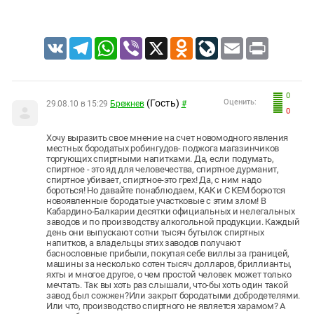
VK
Telegram
WhatsApp
Viber
X
Odnoklassniki
LiveJournal
Email
Print
0
(Гость)
Оценить:
29.08.10 в 15:29
Брежнев
#
0
Хочу выразить свое мнение на счет новомодного явления
местных бородатых робингудов- поджога магазинчиков
торгующих спиртными напитками. Да, если подумать,
спиртное - это яд для человечества, спиртное дурманит,
спиртное убивает, спиртное-это грех! Да, с ним надо
бороться! Но давайте понаблюдаем, КАК и С КЕМ борются
новоявленные бородатые участковые с этим злом! В
Кабардино-Балкарии десятки официальных и нелегальных
заводов и по производству алкогольной продукции. Каждый
день они выпускают сотни тысяч бутылок спиртных
напитков, а владельцы этих заводов получают
баснословные прибыли, покупая себе виллы за границей,
машины за несколько сотен тысяч долларов, бриллианты,
яхты и многое другое, о чем простой человек может только
мечтать. Так вы хоть раз слышали, что-бы хоть один такой
завод был сожжен?Или закрыт бородатыми добродетелями.
Или что, производство спиртного не является харамом? А