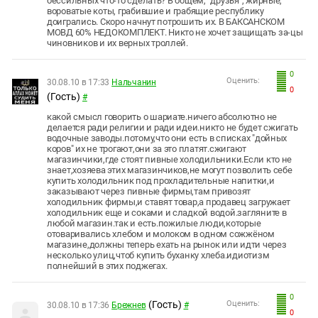
бессильных что-то сделать? В общем, "друзья", жирные,
вороватые коты, грабившие и грабящие республику
доигрались. Скоро начнут потрошить их. В БАКСАНСКОМ
МОВД 60% НЕДОКОМПЛЕКТ. Никто не хочет защищать за-цы
чиновников и их верных троллей.
0
Оценить:
30.08.10 в 17:33
Нальчанин
0
(Гость)
#
какой смысл говорить о шариате.ничего абсолютно не
делается ради религии и ради идеи.никто не будет сжигать
водочные заводы.потому,что они есть в списках "дойных
коров" их не трогают,они за это платят.сжигают
магазинчики,где стоят пивные холодильники.Если кто не
знает,хозяева этих магазинчиков,не могут позволить себе
купить холодильник под прохладительные напитки,и
заказывают через пивные фирмы,там привозят
холодильник фирмы,и ставят товар,а продавец загружает
холодильник еще и соками и сладкой водой.загляните в
любой магазин.так и есть.пожилые люди,которые
отоваривались хлебом и молоком в одном сожжёном
магазине,должны теперь ехать на рынок или идти через
несколько улиц,чтоб купить буханку хлеба.идиотизм
полнейший в этих поджегах.
0
(Гость)
Оценить:
30.08.10 в 17:36
Брежнев
#
0