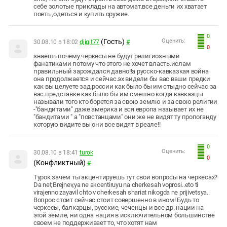
себе золотые приклады на автомат.все деньги их хватает
поеть ,одеться и купить оружие.
0
(Гость)
Оценить:
30.08.10 в 18:02
djigit77
#
0
знаешь почему черкесы не будут религиозными
фанатиками потому что этого не хочет власть.ислам
правильный зарождался давно!!а русско-кавказкая война
она продолжается и сейчас.эх видели бы вас ваши предки
как вы целуете зад.россии как было бы им стыдно сейчас за
вас.представке как было бы им смешно когда кавказцы
называли того кто борется за свою землю и за свою религии
-"бандитами" даже америка и вся европа называет их не
"бандитами " а "повстанцами" они же не видят ту пропоганду
которую видите вы они все видят в реале!!
0
Оценить:
30.08.10 в 18:41
turok
0
(Конфликтный)
#
Турок зачем ты акцентируешь тут свои вопросы на черкесах?
Da net,Brejnev,ya ne akcentiruyu na cherkesah voprosi..eto ti
virajenno zayavil chto v cherkesah shariat nikogda ne prijivetsya..
Вопрос стоит сейчас стоит совершенно в ином! Будь то
черкесы, балкарцы, русские, чеченцы и все др. нации на
этой земле, ни одна нация в исключительном большинстве
своем не поддерживает то, что хотят нам