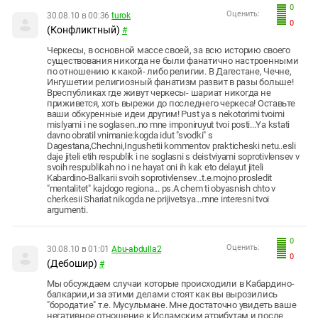
0
Оценить:
30.08.10 в 00:36
turok
0
(Конфликтный)
#
Черкесы, в основной массе своей, за всю историю своего
существования никогда не были фанатично настроенными
по отношению к какой- либо религии. В Дагестане, Чечне,
Ингушетии религиозный фанатизм развит в разы больше!
Вреспубликах где живут черкесы- шариат никогда не
приживется, хоть вырежи до последнего черкеса! Оставьте
ваши обкуренные идеи другим! Pust ya s nekotorimi tvoimi
mislyami i ne soglasen..no mne imponiruyut tvoi posti...Ya kstati
davno obratil vnimanie:kogda idut "svodki" s
Dagestana,Chechni,Ingushetii kommentov prakticheski netu..esli
daje jiteli etih respublik i ne soglasni s deistviyami soprotivlensev v
svoih respublikah no i ne hayat oni ih kak eto delayut jiteli
Kabardino-Balkarii svoih soprotivlensev...t.e.mojno prosledit
"mentalitet" kajdogo regiona... ps.A chem ti obyasnish chto v
cherkesii Shariat nikogda ne prijivetsya...mne interesni tvoi
argumenti.
0
Оценить:
30.08.10 в 01:01
Abu-abdulla2
0
(Дебошир)
#
Мы обсуждаем случаи которые происходили в Кабардино-
балкарии,и за этими делами стоят как вы вырозились
"бородатие" т.е. Мусульмане. Мне достаточно увидеть ваше
негативное отношение к Исламским атрибутам и после