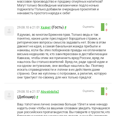
массовое производство и продажу спиртных напитков?
Могут только безобидные магазинчики подло ночью
поджигать! Только добавили очередные проклятия и
ненависть простого народа к себе!
0
(Гость)
Оценить:
29.08.10 в 21:01
Хазрет
#
0
Я думаю, во многом Брежнев прав. Только ведь и так
понятно, какие цели преследуют бородатые стражи, и
риторические вопросы смысла задавать нет. Всем в этом
движет не идея, а самая банальная жажда прибыли и
наживы, если бы этих поборников правды не оплачивали
весьма недешево те, кто заинтересован в дестабилизации
Кавказа, чтобы этим же причинить вред России, вряд ли
нашлось бы столько воителей. Вряд ли, ради одной идеи и
на одном энтузиазме, они вообще нашлись бы. Поэтому
искать справедливости и логики в их действиях даже
странно. Они же куплены с потрохами, а религия, которую
они трактуют по-своему, для них только предлог.
0
Оценить:
29.08.10 в 21:57
Abu-abdulla2
0
(Дебошир)
#
Ваш топот мне лично знакома больше 15лет и мне ненадо
надеть очки чтобы за вашими словами увидеть торчащиеся
уши российских пропагандистов. Вы говорите о трусости,что
бородатые могут по ночам что то делать и еще бы говорите