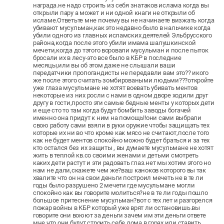
награда.не надо строить из себя знатаков ислама когда вы
открыли пару а может и ни одной кнаги не открыли об
исламе.Ответьте мне почему вы не начинаете визжать когда
убивают мусульман,как это недавно было в нальчике когда
убили одного из главных исламских деятелей Эльбрусского
района,когда после этого убили имама шалушкинской
мечети,когда до тэтого воровали мусульман и после пыток
бросали их в лесу-это все было в КБР в последние
месяцы,или вы об этом даже не слышали ваши
передатчики пропогандисты не передавли вам это?? икого
же после этого считать зомбироваными людьми???откройте
уже глаза мусульмане не хотят воевать убивать ментов
некоторые из них росли с нами в одном дворе ходили друг
другу в гости,просто эти самые бедные менты у которых дети
и еще сто то там когда будут бомбить заводы богачей
именно она придут к ним на помощь!!они сами выбрали
свою работу сами взяли в руки оружие чтобы защищать тех
которые их ни во что кроме как мясо не считают,после того
как не будет ментов спокойно можно будет браться и за тех
кто остался без их защиты , вы думаете мусульмане не хотят
жить в теплой кв.со своими женами и детьми смотреть
каких дети растут и эти радовать глаз.нет мы хотим этого но
нам не дали,скажете чем же?ваш каноков которого вы так
хвалите что он на свои деньги построил мечеть не в те ли
годы было разрушено 2 мечети где мусульмане могли
спокойно как вы говорите молиться?не в те ли годы пошло
большое притеснение мусульман?вот с тех лет и разгорелся
пожар войны в КБР который уже врят ли остановишь.вы
говорите они воюют за деньги зачем им эти деньги ответе
мне,что они будут строить себе дома в горах,или ставить