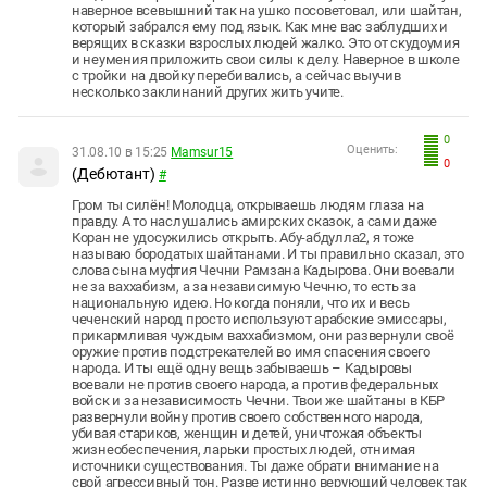
наверное всевышний так на ушко посоветовал, или шайтан,
который забрался ему под язык. Как мне вас заблудших и
верящих в сказки взрослых людей жалко. Это от скудоумия
и неумения приложить свои силы к делу. Наверное в школе
с тройки на двойку перебивались, а сейчас выучив
несколько заклинаний других жить учите.
0
Оценить:
31.08.10 в 15:25
Mamsur15
0
(Дебютант)
#
Гром ты силён! Молодца, открываешь людям глаза на
правду. А то наслушались амирских сказок, а сами даже
Коран не удосужились открыть. Абу-абдулла2, я тоже
называю бородатых шайтанами. И ты правильно сказал, это
слова сына муфтия Чечни Рамзана Кадырова. Они воевали
не за ваххабизм, а за независимую Чечню, то есть за
национальную идею. Но когда поняли, что их и весь
чеченский народ просто используют арабские эмиссары,
прикармливая чуждым ваххабизмом, они развернули своё
оружие против подстрекателей во имя спасения своего
народа. И ты ещё одну вещь забываешь – Кадыровы
воевали не против своего народа, а против федеральных
войск и за независимость Чечни. Твои же шайтаны в КБР
развернули войну против своего собственного народа,
убивая стариков, женщин и детей, уничтожая объекты
жизнеобеспечения, ларьки простых людей, отнимая
источники существования. Ты даже обрати внимание на
свой агрессивный тон. Разве истинно верующий человек так