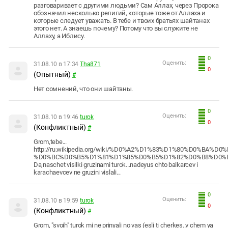
разговаривает с другими людьми? Сам Аллах, через Пророка
обозначил несколько религий, которые тоже от Аллаха и
которые следует уважать. В тебе и твоих братьях шайтанах
этого нет. А знаешь почему? Потому что вы служите не
Аллаху, а Иблису.
0
Оценить:
31.08.10 в 17:34
Tha871
0
(Опытный)
#
Нет сомнений, что они шайтаны.
0
Оценить:
31.08.10 в 19:46
turok
0
(Конфликтный)
#
Grom,tebe...
http://ru.wikipedia.org/wiki/%D0%A2%D1%83%D1%80%D0%BA%D0%
%D0%BC%D0%B5%D1%81%D1%85%D0%B5%D1%82%D0%B8%D0%
Da,naschet visilki gruzinami turok...nadeyus chto balkarcev i
karachaevcev ne gruzini vislali...
0
Оценить:
31.08.10 в 19:59
turok
0
(Конфликтный)
#
Grom, "svoih" turok mi ne prinyali no vas (esli ti cherkes..v chem ya