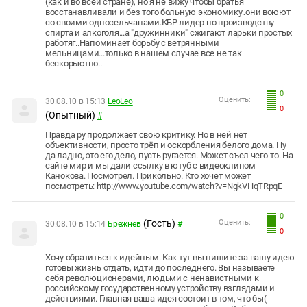
(как и во всей стране), но я не вижу чтобы братья
восстанавливали и без того больную экономику..они воюют
со своими односельчанами.КБР лидер по производству
спирта и алкоголя...а "дружинники" сжигают ларьки простых
работяг..Напоминает борьбу с ветрянными
мельницами...только в нашем случае все не так
бескорыстно..
0
Оценить:
30.08.10 в 15:13
LeoLeo
0
(Опытный)
#
Правда ру продолжает свою критику. Но в ней нет
объективности, просто трёп и оскорбления белого дома. Ну
да ладно, это его дело, пусть ругается. Может съел чего-то. На
сайте мир и мы дали ссылку в ютуб с видеоклипом
Канокова. Посмотрел. Прикольно. Кто хочет может
посмотреть: http://www.youtube.com/watch?v=NgkVHqTRpqE
0
(Гость)
Оценить:
30.08.10 в 15:14
Брежнев
#
0
Хочу обратиться к идейным. Как тут вы пишите за вашу идею
готовы жизнь отдать, идти до последнего. Вы называете
себя революционерами, людьми с ненавистными к
российскому государственному устройству взглядами и
действиями. Главная ваша идея состоит в том, что бы(