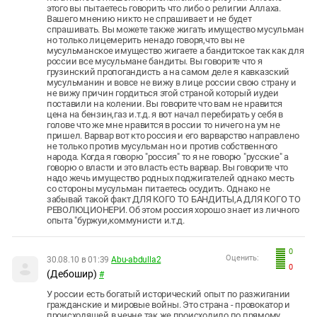
этого вы пытаетесь говорить что либо о религии Аллаха.
Вашего мнению никто не спрашивает и не будет
спрашивать. Вы можете также жигать имущество мусульман
но только лицемерить ненадо говоря,что вы не
мусульманское имущество жигаете а бандитское так как для
россии все мусульмане бандиты. Вы говорите что я
грузинский пропогандисть а на самом деле я кавказский
мусульманин и вовсе не вижу в лице россии свою страну и
не вижу причин гордиться этой страной который иудеи
поставили на колении. Вы говорите что вам не нравится
цена на бензин,газ и.т.д. я вот начал перебирать у себя в
голове что же мне нравится в россии то ничего на ум не
пришел. Варвар вот кто россия и его варварство направлено
не только против мусульман но и против собственного
народа. Когда я говорю "россия" то я не говорю "русские" а
говорю о власти и это власть есть варвар. Вы говорите что
надо жечь имущество родных поджигателей однако месть
со стороны мусульман питаетесь осудить. Однако не
забывай такой факт ДЛЯ КОГО ТО БАНДИТЫ,А ДЛЯ КОГО ТО
РЕВОЛЮЦИОНЕРИ. Об этом россия хорошо знает из личного
опыта "буржуи,коммунисти и.т.д.
0
Оценить:
30.08.10 в 01:39
Abu-abdulla2
0
(Дебошир)
#
У россии есть богатый исторический опыт по разжигании
гражданские и мировые войны. Это страна - провокатор и
происходящей в чечне так же происходило по прямому