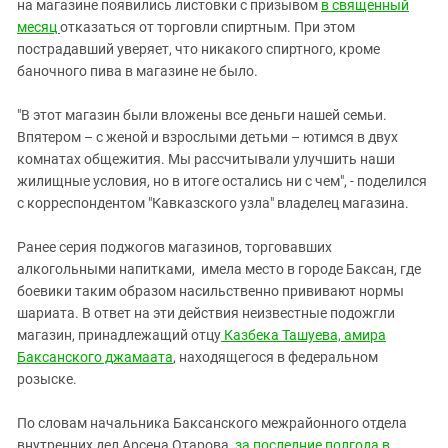
Южный Кавказ
на магазине появились листовки с призывом
в священный
месяц
отказаться от торговли спиртным. При этом
ЮФО
пострадавший уверяет, что никакого спиртного, кроме
баночного пива в магазине не было.
"В этот магазин были вложены все деньги нашей семьи.
Впятером – с женой и взрослыми детьми – ютимся в двух
комнатах общежития. Мы рассчитывали улучшить наши
жилищные условия, но в итоге остались ни с чем", - поделился
с корреспондентом "Кавказского узла" владелец магазина.
Ранее серия поджогов магазинов, торговавших
алкогольными напитками, имела место в городе Баксан, где
боевики таким образом насильственно прививают нормы
шариата. В ответ на эти действия неизвестные подожгли
магазин, принадлежащий отцу
Казбека Ташуева, амира
Баксанского джамаата
, находящегося в федеральном
розыске.
По словам начальника Баксанского межрайонного отдела
внутренних дел Арсена Отарова,
за последние полгода в