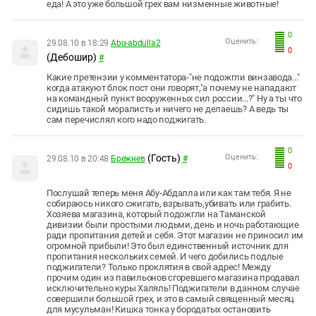
еда! А это уже большой грех вам низменные животные!
0
Оценить:
29.08.10 в 18:29
Abu-abdulla2
0
(Дебошир)
#
Какие претензии у комментатора-"не подожгли винзавода..."
когда атакуют блок пост они говорят,"а почему не нападают
на командный пункт вооруженных сил россии...?" Ну а ты что
сидишь такой моралисть и ничего не делаешь? А ведь ты
сам перечислял кого надо поджигать.
0
(Гость)
Оценить:
29.08.10 в 20:48
Брежнев
#
0
Послушай теперь меня Абу-Абдалла или как там тебя. Я не
собираюсь никого сжигать, взрывать,убивать или грабить.
Хозяева магазина, который подожгли на Таманской
дивизии были простыми людьми, день и ночь работающие
ради пропитания детей и себя. Этот магазин не приносил им
огромной прибыли! Это был единственный источник для
пропитания нескольких семей. И чего добились подлые
поджигатели? Только проклятия в свой адрес! Между
прочим один из павильонов сгоревшего магазина продавал
исключительно куры Халяль! Поджигатели в данном случае
совершили большой грех, и это в самый священный месяц
для мусульман! Кишка тонка у бородатых остановить