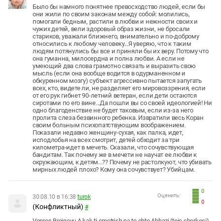
Было бы намного понятнее превосходство людей, если бы
они жили по своим законам между собой: молились,
помогали бедным, растили в любви и нежности своих и
чужих детей, вели здоровый образ жизни, не бросали
стариков, уважали ближнего, внимательно и по-доброму
относились к любому человеку...Я уверяю, что к таким
людям потянулись бы все и приняли бы их веру. Потому что
она гуманна, милосердна и полна любви. А если не
умеющий два слова грамотно связать и выразить свою
мысль (если она вообще водится в одурманенном и
обкуренном мозгу) субъект агрессивно пытается запугать
всех, кто, видете ли, не разделяет его мировоззрения, если
от его рук гибнет 90-летний ветеран, если дети остаются
сиротами по его вине...Да пошли вы со своей идеологией! Ни
одно благоденствие не будет таковым, если из-за него
пролита слеза безвинного ребенка. Извратили весь Коран
своим больным психопатствующим воображением.
Показали недавно женщину-сухая, как палка, идет,
исподлобья на всех смотрит, детей обходит за три
километра-идет в мечеть. Сказали, что сочувствующая
бандитам. Так почему же в мечети не научат ее любви к
окружающим, к детям...?? Почему не растолкуют, что убивать
мирных людей плохо? Кому она сочувствует? Убийцам.
0
Оценить:
30.08.10 в 16:38
turok
0
(Конфликтный)
#
Vopros Brejnevu A kak ti smotrish na to chto Abhazi (toje cherkesi)