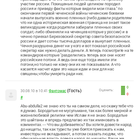
участии россии. Похищеные людей целиком породил
россия и приведу факты которые видели мои глаза." по
окончании первой чеченской войны чеченские боевики
начали выпускать военно пленных (либо давали родителям
что ни одна историческая военная страница не знает такое
великодушие когда родители забирали пленных своих
солдат,-либо обменяли на чеченцев которые у россии) и в
чечню приехал Березовский секретар совета безопасности
россии и дает сотны тысяча долларов и выкупает пленных.
Чечня разрушена денег ни у кого и вот показал российский
секретар как нужно делать деньги. А теперь посмотрите на те
командиров которые "разделились теперь все они носят
российские погони. А ведь они еще тогда имели эти
погони,но только ни кому они их не показывали. А что
касается насчет идеи это наши идеи и они для нас
священы,чтобы умереть ради них.
0
(Гость)
Оценить:
30.08.10 в 10:41
Фантомас
0
#
Abu-abdulla2 не знаю кто ты на самом деле, но скажу тебе что
я думаю. Бородатые не мусульмане, так как более мирной и
жизнелюбивой религии чем Ислам я не знаю. Бородатые
это шайтаны и впредь предлагаю их так именовать в
комментах. --- Что вы добиваетесь? Вы хотите довести народ
до нищеты, так как туристы уже боятся приезжать к нам,
инвесторы не вкладывают, а потом сказать людям, что
официальная власть довела народ до нищеты. Ваши же