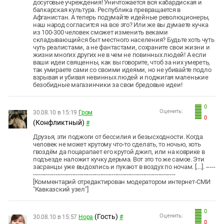
досуговые учреждения! Уничтожается вся кабардиская и
балкарская культура. Республика превращается в
Афганистан. А теперь подумайте идейные революционеры,
наш народ согласится на все это? Или же вы думаете кучка
из 100-300 человек сможет изменить веками
складывающийся быт местного населения? Будьте хоть чуть
чуть реалистами, а не фантастами, сохраните свои жизни и
жизни многих других не в чем не повинных людей! А если
ваши идеи священны, как вы говорите, чтоб за них умереть,
так умираете сами со своими идеями, но не убивайте подло
взрывая и убивая невинных людей и поджигая маленькие
безобидные магазинчики за свои бредовые идеи!
0
Оценить:
30.08.10 в 15:19
Гром
0
(Конфликтный)
#
Друзья, эти поджоги от бессилия и безысходности. Когда
человек не может крутому что-то сделать, то ночью, хоть
гвоздём да поцарапает его крутой джип, или на коврике в
подъезде наложит кучку дерьма. Вот это то же самое. Эти
засранцы уже выдохлись и пукают в воздух по ночам. [....]. -----
----------------------------------------------------------------------------
[Комментарий отредактирован модератором интернет-СМИ
"Кавказский узел"]
0
(Гость)
Оценить:
30.08.10 в 15:57
Нора
#
0