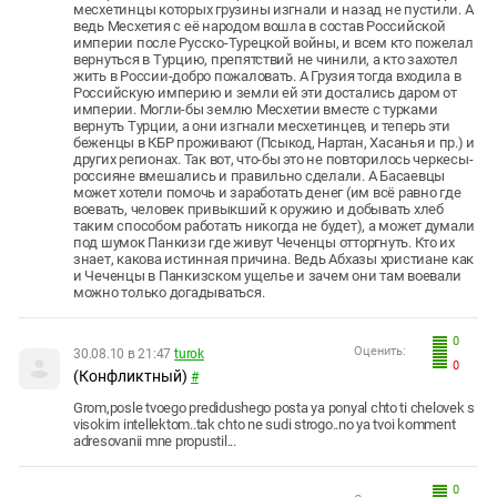
месхетинцы которых грузины изгнали и назад не пустили. А
ведь Месхетия с её народом вошла в состав Российской
империи после Русско-Турецкой войны, и всем кто пожелал
вернуться в Турцию, препятствий не чинили, а кто захотел
жить в России-добро пожаловать. А Грузия тогда входила в
Российскую империю и земли ей эти достались даром от
империи. Могли-бы землю Месхетии вместе с турками
вернуть Турции, а они изгнали месхетинцев, и теперь эти
беженцы в КБР проживают (Псыкод, Нартан, Хасанья и пр.) и
других регионах. Так вот, что-бы это не повторилось черкесы-
россияне вмешались и правильно сделали. А Басаевцы
может хотели помочь и заработать денег (им всё равно где
воевать, человек привыкший к оружию и добывать хлеб
таким способом работать никогда не будет), а может думали
под шумок Панкизи где живут Чеченцы отторгнуть. Кто их
знает, какова истинная причина. Ведь Абхазы христиане как
и Чеченцы в Панкизском ущелье и зачем они там воевали
можно только догадываться.
0
Оценить:
30.08.10 в 21:47
turok
0
(Конфликтный)
#
Grom,posle tvoego predidushego posta ya ponyal chto ti chelovek s
visokim intellektom..tak chto ne sudi strogo..no ya tvoi komment
adresovanii mne propustil...
0