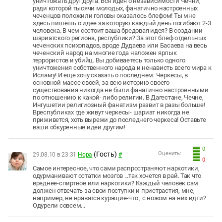
уничтожать друг друга. Вся идея о независимости Чечни,
ради которой тысячи молодых, фанатично настроенных
чеченцов положили головы оказалось блефом! Ты мне
здесь пишешь о идее за которую каждый день погибают 2-3
человека. В чем состоит ваша бредовая идея? В создании
шариатского региона, республики? За этот блеф отдельных
чеченских психопадов, вроде Дудаева или Басаева на весь
чеченский народ на многие года наложен ярлык
террористов и убийц. Вы добиваетесь только одного
уничтожения собственного народа и ненависть всего мира к
Исламу! И еще хочу сказать о последнем: Черкесы, в
основной массе своей, за всю историю своего
существования никогда не были фанатично настроенными
по отношению к какой- либо религии. В Дагестане, Чечне,
Ингушетии религиозный фанатизм развит в разы больше!
Вреспубликах где живут черкесы- шариат никогда не
приживется, хоть вырежи до последнего черкеса! Оставьте
ваши обкуренные идеи другим!
0
(Гость)
Оценить:
29.08.10 в 23:31
Нора
#
0
Самое интересное, что сами распространяют наркотики,
одурманивают остатки мозгов ...так хочется в рай. Так что
вреднее-спиртное или наркотики? Каждый человек сам
должен отвечать за свои поступки и пристрастия, мне,
например, не нравятся курящие-что , с ножом на них идти?
Одурели совсем...