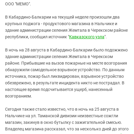
ЗАСТАВЛЯЕТ
ООО "МЕМО".
Дагестан
КАВКАЗ ЗА ПАЛЕСТИНУ
Ингушетия
ИНАКОМЫСЛИЕ В ЧЕЧНЕ
В Кабардино-Балкарии на текущей неделе произошли два
крупных поджога - продуктового магазина в Нальчике и
Кабардино-Балкария
ПРЕСЛЕДОВАНИЕ АКТИВИСТОВ
здание администрации селения Жемтала в Черекском районе
МОБИЛИЗАЦИЯ И ПРОТЕСТЫ
Калмыкия
республики, сообщил источник "
Кавказского узла
".
Карачаево-Черкесия
В ночь на 28 августа в Кабардино-Балкарии было подожжено
Краснодарский край
здание администрации селения Жемтала в Черекском
Нагорный Карабах
районе. Прибывшие на вызов пожарные на месте возгорания
обнаружили самодельное взрывное устройство. По данным
Российская Федерация
источника, пожар был ликвидирован, взрывное устройство
Ростовская область
обезврежено, в результате инцидента никто не пострадал. В
Северная Осетия - Алания
настоящее время подсчитывается ущерб, нанесенный
возгоранием.
СКФО
Ставропольский край
Сегодня также стало известно, что в ночь на 25 августа в
Нальчике на ул. Таманской дивизии неизвестные сожгли
Чечня
магазин, закинув в окно бутылку с зажигательной смесью.
Южная Осетия
Владелец магазина рассказал, что за несколько дней до этого