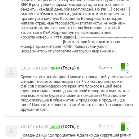
КБР. В республике нормально живут одни взяточники и
бандиты. каждый день убивают людей. Но эти [...], своим [...]
пытаются обмануть всех и думают что кто-то слушает их [...]
про сытую и мирную Кабардино-Балкарию, на которую
напали страшные террористы-капиталисты. Чиновники-
взяточники, вот кто виноват в том беспредел который
твориться в КБР. Жирные, тупые, самодовольные
коррупционеры и стая шавок [...]. ---------------------------------------------
------------------------------------ [Комментарий отредактирован
модератором интернет-СМИ "Кавказский узел".
Воздержитесь от употребления грубых выражений.]
0
(Гость)
Оценить:
30.08.10 в 12:37
intelekt
#
0
Брежнев во многом прав. Никаких оправданий у тех которые
убивают невиновных людей нет. Что им сделала семья
фэйсов с краснодарского края, что плохого нашей вере
сделала их маленькая дочь которой испортили жизнь...как
она всю жизнь будет вспоминать о исламе? Что сделали
люди живущие в общежитии и продающие продукты да
пиво? Никогда не поверю в идейность наших "новоявленных
дружинников"..
0
(Гость)
Оценить:
30.08.10 в 12:46
intelekt
#
0
Правда- да КБР до процветания далеко, да коррупция рулит