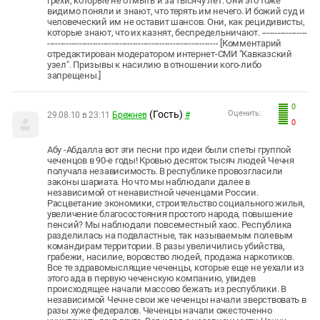
грехи, которые не отмыть и за тысячу лет. Они это тоже
видимо поняли и знают, что терять им нечего. И божий суд и
человеческий им не оставит шансов. Они, как рецидивисты,
которые знают, что их казнят, беспредельничают. -----------------
---------------------------------------------------------------- [Комментарий
отредактирован модератором интернет-СМИ "Кавказский
узел". Призывы к насилию в отношении кого-либо
запрещены.]
0
(Гость)
Оценить:
29.08.10 в 23:11
Брежнев
#
0
Абу -Абдалла вот эти песни про идеи были спеты группой
чеченцов в 90-е годы! Кровью десяток тысяч людей Чечня
получала независимость. В республике провозгласили
законы шариата. Но что мы наблюдали далее в
независимой от ненавистной чеченцами России.
Расцветание экономики, строительство социального жилья,
увеличение благосостояния простого народа, повышение
пенсий? Мы наблюдали повсеместный хаос. Республика
разделилась на подвластные, так называемым полевым
командирам территории. В разы увеличились убийства,
грабежи, насилие, воровство людей, продажа наркотиков.
Все те здравомыслящие чеченцы, которые еще не уехали из
этого ада в первую чеченскую компанию, увидев
происходящее начали массово бежать из республики. В
независимой Чечне свои же чеченцы начали зверствовать в
разы хуже федералов. Чеченцы начали ожесточенно