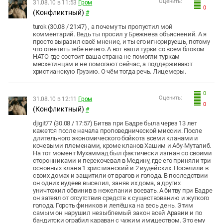
Оценить:
31.08.10 в 11:53
Гром
0
(Конфликтный)
#
turok (30.08 / 21:47) , а почему ты пропустил мой
комментарий. Ведь ты просил у Брежнева объяснений. А я
просто выразил своё мнение, и ты его игнорируешь, потому
что ответить тебе нечего. А вот ваши турки со всем блоком
НАТО где состоит ваша страна не помогли туркам
месхетинцам и не помогают сейчас, а поддерживают
христианскую Грузию. О чём тогда речь. Лицемеры.
0
Оценить:
31.08.10 в 12:11
Гром
0
(Конфликтный)
#
djigit77 (30.08 / 17:57) Битва при Бадре была через 13 лет
кажется после начала проповеднической миссии. После
длительного экономического бойкота всеми кланами и
кочевыми племенами, кроме кланов Хашим и Абу-Муталиб.
На тот момент Мухаммад был фактически изгнан со своими
сторонниками и перекочевал в Медину, где его приняли три
основных клана 1 христианский и 2 иудейских. Поселили в
своих домах и защитили от врагов и голода. В последствии
он одних иудеев выселил, заняв их дома, а других
уничтожил обвинив в нежелании воевать. А битву при Бадре
он затеял от отсутствия средств к существованию и жуткого
голода. Горсть фиников и лепёшка на весь день. Этим
самым он нарушил незыблемый закон всей Аравии и по
бандитски ограбил караван с чужим имуществом. Это ему