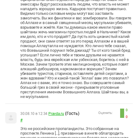
эмиссары будут рассказывать людям, что власть не может
наладить хорошую жизнь. Кадыров поступает правильно.
Видимо только силовые меры могут вас заставить
замолчать. Вы же фанатики и вас зомбировали. Вы говорите
об Аллахе и в самый священный месяц мусульман убиваете,
взрываете и жжёте. Как ты думаешь какое имели право
шайтаны жечь магазины простых людей в Нальчике? Какое
им дело, кто и что продаёт? Да пусть хоть цианистый калий
продают, они сами ответят за это перед Аллахом и в вашей
помощи Аллауталла не нуждается. Кто лично тебе сказал,
что Всевышний поручил тебе джихад? Ты от кого такой бред
услышал? Если лично тебе и твоим друзьям не нравится
власть, будь она еврейская или узбекская, боритесь с ней в
Москве. Зачем трогаете этих милиционеров, которые ловят
алкашей-дебоширов, наркоманов и воришек? Зачем
убиваете туристов, стариков, оставляете детей сиротами, а
жен вдовами? Кто и какой-такой "Аллах" вам это позволил?
Аллах не с вами, это я точно знаю. Вы совершаете самый
большой грех в своей жизни - прикрываете уголовные
преступления именем Всевышнего Аллаха. Шайтаны вы, а
не мусульмане.
0
(Гость)
Оценить:
30.08.10 в 12:34
Pravda.ru
0
#
Это не российские пропагандисты. Это собранные на
проспекте Ленина [...], призванные в инете облагородить
вонючее и кровавое коррупционное болото под названием