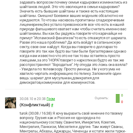
задавать вопросом почему семья кадырових изменились из
шайтанов людей. Это что эволюция в семье кадырових?
Значить есть бывшие шайтаны и также есть настоящие
шайтаны. Смешно! Боевики ваших модныях обсалютно не
нуждаются. То что вы насквозь пропитаны сладкоречивым
лицемерием,без устало превозносите все что есть в нашей
природе фальшивого хватает нам чтобы считать именно вас
шайтанамы. Вы как бы радуясь говорите что карачайци не
примут "Исламский фанатизм"то есть откажутся от шариата.
Разве это наша проблема? Да хоть войдут в сатанынскую
секту,-свое они найдут. Когда вы говорите о долларах то
говорите это так как будто вы там были бухгалтерами однако
когда нам известно что это не так то вы остаетесь просто
лжецами,за это "НОРА"говорит о наркотиках будто их так же
расспространяют "бородатые". Ну откуда это ложь она взяла?
- Увидела по телевизору. Просто умница. Ни у кого ума не
хватило черпать информацию по телику. Запомните один
вещь: шариат для мусульман,домкратия для
демократов,коммунизм для коммунистов.
0
Оценить:
30.08.10 в 20:38
Гром
0
(Конфликтный)
#
turok (30.08 / 16:38) Я хочу выразить своё мнение по твоему
вопросу. Грузия как и Россия не однородна по
национальному составу. Сванетия, Имеретия, Кохетия,
Менгрелия, Панкизи, Месхетия и другие. Там живут Сваны,
Менгрелы, Абхазы, Аджарцы, Чеченцы и кстати жили турки-