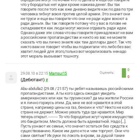
что у бородатых нет идеи кроме нажива денег. Вы так
говорите после того как еже дневно видите как по два по три
человека гибнут воюя против целой армии. Это значит они
не труси и еще вы говорите что они не ради идеи воюют а
ради деньги. Вы так говорите потому что у вас в голове не
складкавется как люди могут жизни отдавать ради идеи.
Однако даже эти слова что вы говорите принадлежат не вам
а российским пропагандистам и никто из вас не можете
сказать что вы лично знаете как там доллары дают. Так что
никто вам не говорит чтобы вы поджигали что либо без вас
хватит людей для этого,только вот морализовать ненадо
этот мораль вызывает тошноту.
0
Оценить:
29.08.10 в 22:15
Mamsur15
0
(Дебютант)
#
Abu-abdulla2 (29.08 / 21:57) ты ребят называешь российскими
пропагандистами. А ты кого здесь ожидал увидеть
американских или как ты грузинских? да мы жители России
и я лично горжусь этим. Да, мне не всё нравится в этой
стране, например цены на газ, бензин и что? Никто не кого в
стране не держит. Можно уехать туда где нравится. Мир
теперь открыт. -------- То что бородатые жгут чужое имущество
это бандитизм. Месть должна быть адекватной. Надо [...].
Пусть узнают их семьи, что значит остаться без средств к
существованию. Какое им дело кто и чем торгуют. Они что
сами святые? Их руки по локоть в крови, за душой такие