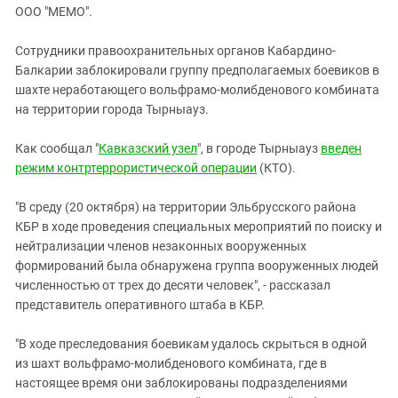
ЗАСТАВЛЯЕТ
ООО "МЕМО".
Дагестан
КАВКАЗ ЗА ПАЛЕСТИНУ
Ингушетия
ИНАКОМЫСЛИЕ В ЧЕЧНЕ
Сотрудники правоохранительных органов Кабардино-
Балкарии заблокировали группу предполагаемых боевиков в
Кабардино-Балкария
ПРЕСЛЕДОВАНИЕ АКТИВИСТОВ
шахте неработающего вольфрамо-молибденового комбината
МОБИЛИЗАЦИЯ И ПРОТЕСТЫ
Калмыкия
на территории города Тырныауз.
Карачаево-Черкесия
Как сообщал "
Кавказский узел
", в городе Тырныауз
введен
Краснодарский край
режим контртеррористической операции
(КТО).
Нагорный Карабах
"В среду (20 октября) на территории Эльбрусского района
Российская Федерация
КБР в ходе проведения специальных мероприятий по поиску и
Ростовская область
нейтрализации членов незаконных вооруженных
Северная Осетия - Алания
формирований была обнаружена группа вооруженных людей
численностью от трех до десяти человек", - рассказал
СКФО
представитель оперативного штаба в КБР.
Ставропольский край
"В ходе преследования боевикам удалось скрыться в одной
Чечня
из шахт вольфрамо-молибденового комбината, где в
Южная Осетия
настоящее время они заблокированы подразделениями