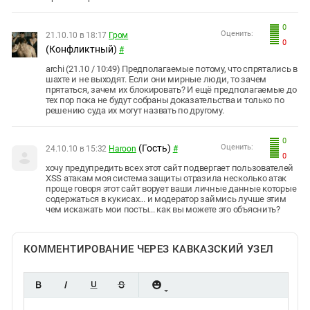
0
Оценить:
21.10.10 в 18:17
Гром
0
(Конфликтный)
#
archi (21.10 / 10:49) Предполагаемые потому, что спрятались в
шахте и не выходят. Если они мирные люди, то зачем
прятаться, зачем их блокировать? И ещё предполагаемые до
тех пор пока не будут собраны доказательства и только по
решению суда их могут назвать по другому.
0
(Гость)
Оценить:
24.10.10 в 15:32
Haroon
#
0
хочу предупредить всех этот сайт подвергает пользователей
XSS атакам моя система защиты отразила несколько атак
проще говоря этот сайт ворует ваши личные данные которые
содержаться в кукисах... и модератор займись лучше этим
чем искажать мои посты... как вы можете это объяснить?
КОММЕНТИРОВАНИЕ ЧЕРЕЗ КАВКАЗСКИЙ УЗЕЛ