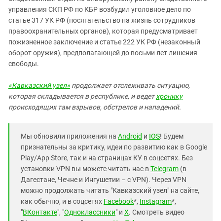
управления СКП РФ по КБР возбудил уголовное дело по
статье 317 УК РФ (посягательство на жизнь сотрудников
правоохранительных органов), которая предусматривает
пожизненное заключение и статье 222 УК РФ (незаконный
оборот оружия), предполагающей до восьми лет лишения
свободы.
«Кавказский узел»
продолжает отслеживать ситуацию,
которая складывается в республике, и ведет
хронику
происходящих там взрывов, обстрелов и нападений.
Мы обновили приложения на
Android
и
IOS
! Будем
признательны за критику, идеи по развитию как в Google
Play/App Store, так и на страницах КУ в соцсетях. Без
установки VPN вы можете читать нас в
Telegram
(в
Дагестане, Чечне и Ингушетии – с VPN). Через VPN
можно продолжать читать "Кавказский узел" на сайте,
как обычно, и в соцсетях
Facebook
*,
Instagram
*,
"
ВКонтакте
", "
Одноклассники
" и
X
. Смотреть видео