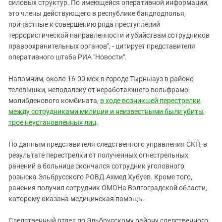
Южный Кавказ
силовых структур. По имеющейся оперативной информации,
это члены действующего в республике бандподполья,
ЮФО
причастные к совершению ряда преступлений
террористической направленности и убийствам сотрудников
правоохранительных органов", - цитирует представителя
оперативного штаба РИА "Новости".
Напомним, около 16.00 мск в городе Тырныауз в районе
телевышки, неподалеку от неработающего вольфрамо-
молибденового комбината,
в ходе возникшей перестрелки
между сотрудниками милиции и неизвестными были убиты
трое неустановленных лиц
.
По данным представителя следственного управления СКП, в
результате перестрелки от полученных огнестрельных
ранений в больнице скончался сотрудник уголовного
розыска Эльбрусского РОВД Ахмед Хубуев. Кроме того,
ранения получил сотрудник ОМОНа Волгоградской области,
которому оказана медицинская помощь.
Следственный отдел по Эльбрусскому району следственного