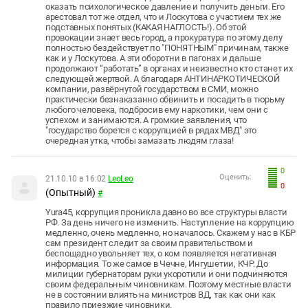
оказать психологическое давление и получить деньги. Его
арестовал тот же отдел, что и Лоскутова с участием тех же
подставных понятых (КАКАЯ НАГЛОСТЬ!). Об этой
провокации знает весь город, а прокуратура по этому делу
полностью бездействует по "ПОНЯТНЫМ" причинам, также
как и у Лоскутова. А эти оборотни в пагонах и дальше
продолжают “работать” в органах и неизвестно кто станет их
следующей жертвой. А благодаря АНТИНАРКОТИЧЕСКОЙ
компании, развёрнутой государством в СМИ, можно
практически безнаказанно обвинить и посадить в тюрьму
любого человека, подбросив ему наркотики, чем они с
успехом и занимаются. А громкие заявления, что
"государство борется с коррупцией в рядах МВД" это
очередная утка, чтобы замазать людям глаза!
0
Оценить:
21.10.10 в 16:02
LeoLeo
0
(Опытный)
#
Yura45, коррупция проникла давно во все структуры власти
РФ. За день ничего не изменить. Наступление на коррупцию
медленно, очень медленно, но началось. Скажем у нас в КБР
сам президент следит за своим правительством и
беспощадно увольняет тех, о ком появляется негативная
информация. То же самое в Чечне, Ингушетии, КЧР. До
милиции губернаторам руки укоротили и они подчиняются
своим федеральным чиновникам. Поэтому местные власти
не в состоянии влиять на министров ВД, так как они как
правило приезжие чиновники.