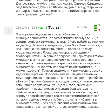
Доттуева, родного брата тренера Аслана Хуштова Карданова,
отца шестерых детей из г. Шахты на Джылы - суу, старика на
ипподроме? Может ещё скажешь что-нибудь хорошего про
своих братьев-подонков?
0
(Гость)
Оценить:
21.10.10 в 15:33
Yura45
#
0
Эти подонки террористы совсем обнаглели, потому что
милиция занимается не профилактикой преступлений, а
взятничеством и вымогательством. Скоро дойдёт до того, что
люди будут бояться выходить из дома. Я из Новосибирска, у
нас недавно прошел очень громкий процесс по делу
художника Артёма Лоскутова, которому сотрудники
правоохранительных органов подбросили наркотики. От этой
милиции можно ожидать всё что угодно, она постоянно
занимается провокациями с наркотиками и впоследствии
вымогает деньги (об этом все знают, но никто ничего не
может поделать). По всей видимости, у них хорошие связи в
надзорных органах. Лоскутову запретили участвовать на
демонстрации, он отказался, и они его так проучили. Сейчас
в Новосибирском Калининском суде проходит новое дело по
обвинению спортсмена Кузнецова Павла, ему также
подбросили наркотики, он уже сидит больше года по
сфабрикованному делу. После того как он отказался давать
взятку за освобождение и сроки содержания под стражей
истекли, а доказательств не было его начали обвинять в
вымогательстве, и без предъявления обвинения начали
показывать по телевизору в статусе преступника, с целью