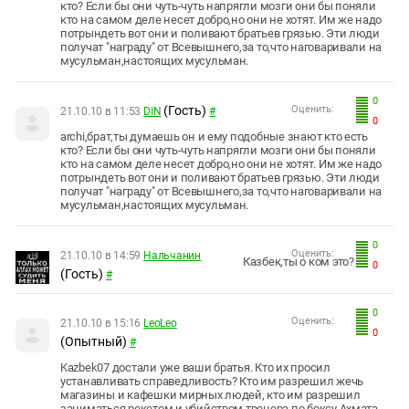
кто? Если бы они чуть-чуть напрягли мозги они бы поняли
кто на самом деле несет добро,но они не хотят. Им же надо
потрындеть вот они и поливают братьев грязью. Эти люди
получат "награду" от Всевышнего,за то,что наговаривали на
мусульман,настоящих мусульман.
0
(Гость)
Оценить:
21.10.10 в 11:53
DIN
#
0
аrchi,брат,ты думаешь он и ему подобные знают кто есть
кто? Если бы они чуть-чуть напрягли мозги они бы поняли
кто на самом деле несет добро,но они не хотят. Им же надо
потрындеть вот они и поливают братьев грязью. Эти люди
получат "награду" от Всевышнего,за то,что наговаривали на
мусульман,настоящих мусульман.
0
Оценить:
21.10.10 в 14:59
Нальчанин
Казбек,ты о ком это?
0
(Гость)
#
0
Оценить:
21.10.10 в 15:16
LeoLeo
0
(Опытный)
#
Kazbek07 достали уже ваши братья. Кто их просил
устанавливать справедливость? Кто им разрешил жечь
магазины и кафешки мирных людей, кто им разрешил
заниматься рекетом и убийством тренера по боксу Ахмата