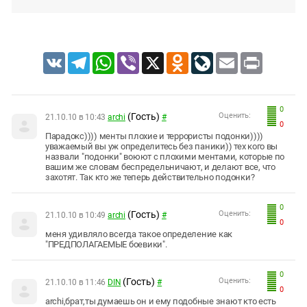
VK
Telegram
WhatsApp
Viber
X
Odnoklassniki
LiveJournal
Email
Print
0
(Гость)
Оценить:
21.10.10 в 10:43
archi
#
0
Парадокс)))) менты плохие и террористы подонки))))
уважаемый вы уж определитесь без паники)) тех кого вы
назвали "подонки" воюют с плохими ментами, которые по
вашим же словам беспредельничают, и делают все, что
захотят. Так кто же теперь действительно подонки?
0
(Гость)
Оценить:
21.10.10 в 10:49
archi
#
0
меня удивляло всегда такое определение как
"ПРЕДПОЛАГАЕМЫЕ боевики".
0
(Гость)
Оценить:
21.10.10 в 11:46
DIN
#
0
аrchi,брат,ты думаешь он и ему подобные знают кто есть