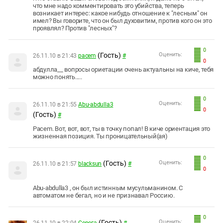
что мне надо комментировать это убийства, теперь
возникает интерес: какое нибудь отношение к "лесным" он
имел? Вы говорите, что он был духовитим, против кого он это
проявлял? Против "лесных"?
0
(Гость)
Оценить:
26.11.10 в 21:43
pacem
#
0
абдулла__ вопросы ориетации очень актуальны на киче, тебя
можно понять.....
0
Оценить:
26.11.10 в 21:55
Abu-abdulla3
0
(Гость)
#
Pacem. Вот, вот, вот, ты в точку попал! В киче ориентация это
жизненная позиция. Ты проницательный(ая)
0
(Гость)
Оценить:
26.11.10 в 21:57
blacksun
#
0
Abu-abdulla3 , он был истинным мусульманином. С
автоматом не бегал, но и не признавал Россию.
0
(Гость)
Оценить: