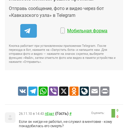
Отправь сообщение, фото и видео через бот
«Кавказского узла» в Telegram
Мобильная форма
Кнопка работает при установленном приложении Telegram. После
перехода в бот, нажмите на «Запустить бота» и напишите нам. Для
отправки фото и видео — нажмите на значок скрепки, выберите
функцию «Файл», затем отметьте фото или видео в памяти устройства и
нажмите «Отправить».
VK
Telegram
WhatsApp
Viber
X
Odnoklassniki
LiveJournal
Email
Print
0
(Гость)
Оценить:
26.11.10 в 14:43
пЕрат
#
0
Если он нигде не работал, не служил в ментовке - кому
понадобилась его смерть?