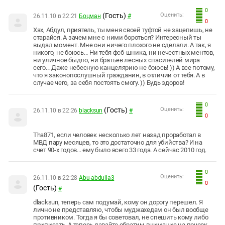
0
(Гость)
Оценить:
26.11.10 в 22:21
Боцман
#
0
Хах, Абдул, приятель, ты меня своей туфтой не зацепишь, не
старайся. А зачем мне с ними бороться? Интересный ты
выдал момент. Мне они ничего плохого не сделали. А так, я
никого, не боюсь... Ни тебя фсб-шника, ни нечестных ментов,
ни уличное быдло, ни братьев лесных спасителей мира
сего... Даже небесную канцелярию не боюсь! )) А все потому,
что я законопослушный гражданин, в отличии от тебя. А в
случае чего, за себя постоять смогу. )) Будь здоров!
0
(Гость)
Оценить:
26.11.10 в 22:26
blacksun
#
0
Tha871, если человек несколько лет назад проработал в
МВД пару месяцев, то это достаточно для убийства? И на
счет 90-х годов... ему было всего 33 года. А сейчас 2010 год.
0
Оценить:
26.11.10 в 22:28
Abu-abdulla3
0
(Гость)
#
dlacksun, теперь сам подумай, кому он дорогу перешел. Я
лично не представляю, чтобы муджахедам он был вообще
противником. Тогда я бы советовал, не спешить кому либо
приписать. А теперь давайте обратим внимание на почерк