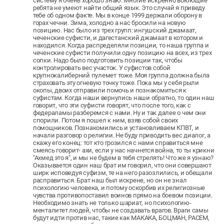
систему я очень хорошо знаю. Многие искренно воюющие
ребята не умеют найти общий язык. Это случай я приведу
тебе об одном факте. Мы в конце 1999 держали оборону в
горах чечни. Зима, холодно а нас бросили на новую
позицию. Нас было из трех групп: ингушский джамаат,
чеченские суфисти, и дагестанский джамаат в котором и
находился. Когда распределяли позиции, то наша группа и
чеченские суфисти получили одну позицию на всех, из трех
сопки. Надо было подготовить позиции так, чтобы
контролировать вес участок. У суфистов собой
крупнокалиберний пулемет тоже. Моя группа должна была
страховать эту огневую точку тоже. Пока мы у себя рыли
окопы, двоих отправили помочь и познакомиться к
суфистам. Когда наши вернулись наши обратно, то один наш
говорит, что эти суфисти говорят, что после того, как с
федераламы разберемся с нами. Ну и так далее о чем они
спорили. Потом я пошел к ним, взяв собой своих
помощников. Познакомились и установливаем КПВТ, и
начали разговор о религии. Не буду приводить вес диалог, а
скажу его конец: тот кто грозился с нами справиться мне
смеясь говорит- ахи, если у нас начнется война, то ты крикни
"Ахмед это я", и мы не будем в тебя стрелять! Что же я узнаю?
Оказывается один наш брат им говорил, что они совершают
ширк исповедуя суфизм, те на него разозлились, и обещали
расправиться. Брат наш был искрене, но он не знал
психологию человека, и потому оскорбив их религиозные
чувства противопоставил воинов прямо на боевом позиции.
Необходимо знать не только шариат, но психологию-
менталитет людей, чтобы не создавать врагов. Враги самы
будут идти против нас, такие как МАКАКА, БОЦМАН, РАСЕМ,