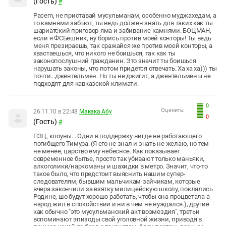
(Гость)
#
Pacem, не приставай мусульманам, особенно муджахедам, а
то камнями забьют, ты ведь должен знать для таких как ты
шариатский приговор-яма и забивание камнями. БОЦМАН,
если я ФСБешник, ну борись против моей конторы! Ты ведь
меня презираешь, так сражайся же против моей конторы, а
хвастаешься, что никого не боишься, так как ты
законопослушний гражданин. Это значит ты боишься
нарушать законы, что потом придется отвечать. Ха ха ха))) ты
почти...джентельмен. Но ты не джигит, а джентельмены не
подходят для кавказской климати.
0
Оценить:
26.11.10 в 22:48
Макака Абу
0
(Гость)
#
ПЗЦ, клоуны... Одни в поддержку нигде не работающего
погибщего Тимура. (Я его не знал и знать не желаю, но тем
не менее, царство ему небесное. Как показывает
современное бытье, просто так убивают только маньяки,
алкоголики/наркоманы и шахидки в метро. Значит, что-то
такое было, что предстоит выяснить нашим супер-
следователям, бывшим мальчикам-зайчикам, которые
вчера закончили за взятку милицейскую школу, поклялись
Родине, шо будут хорошо работать, чтобы она процветала а
народ жил в спокойствии и ни в чем не нуждался.), другие
как обычно "это мусульманский акт возмездия", третьи
вспоминают эпизоды свой уголовной жизни, приводя в