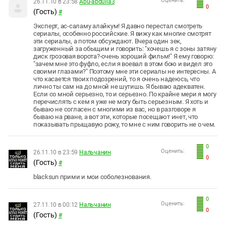
Оценить:
26.11.10 в 23:58
Abu-abdulla3
0
(Гость)
#
Эксперт, ас-саламу алайкум! Я давно перестал смотреть
сериалы, особенно российские. Я вижу как многие смотрят
эти сериалы, а потом обсуждают. Вчера один зек,
загруженный за обыщим и говорить: "хочешь я с зоны затяну
диск грозовая ворота?-очень хороший фильм!" Я ему говорю:
"зачем мне это фуфло, если я воевал в этом бою и видел это
своими глазами?" Поэтому мне эти сериалы не интересны. А
что касается твоих подозрений, то я очень надеюсь, что
лично ты сам на до мной не шутишь. Я бываю адекватен.
Если со мной серьезно, то и серьезно. По крайне мери я могу
перечислять с кем я уже не могу быть серьезным. Я хоть и
бываю не согласен с многими из вас, но в разговоре я
бываю на рване, а вот эти, которые посещают инет, что
показывать прыщавую рожу, то мне с ним говорить не о чем.
0
Оценить:
26.11.10 в 23:59
Нальчанин
0
(Гость)
#
blacksun прими и мои соболезнования.
0
Оценить:
27.11.10 в 00:12
Нальчанин
0
(Гость)
#