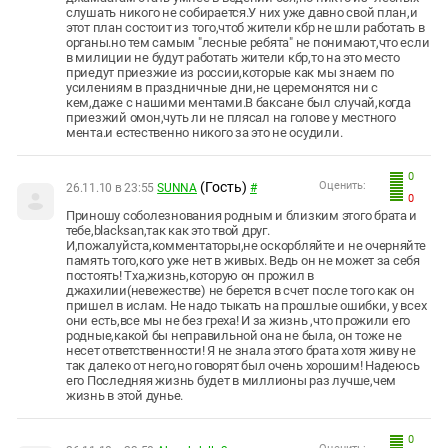
слушать никого не собирается.У них уже давно свой план,и
этот план состоит из того,чтоб жители кбр не шли работать в
органы.но тем самым "лесные ребята" не понимают,что если
в милиции не будут работать жители кбр,то на это место
приедут приезжие из россии,которые как мы знаем по
усилениям в праздничные дни,не церемонятся ни с
кем,даже с нашими ментами.В баксане был случай,когда
приезжий омон,чуть ли не плясал на голове у местного
мента.и естественно никого за это не осудили.
0
(Гость)
Оценить:
26.11.10 в 23:55
SUNNA
#
0
Приношу соболезнования родным и близким этого брата и
тебе,blаcksаn,так как это твой друг.
И,пожалуйста,комментаторы,не оскорбляйте и не очерняйте
память того,кого уже нет в живых. Ведь он не может за себя
постоять! Тха,жизнь,которую он прожил в
джахилии(невежестве) не берется в счет после того как он
пришел в ислам. Не надо тыкать на прошлые ошибки, у всех
они есть,все мы не без греха! И за жизнь ,что прожили его
родные,какой бы неправильной она не была, он тоже не
несет ответственности! Я не знала этого брата хотя живу не
так далеко от него,но говорят был очень хорошим! Надеюсь
его Последняя жизнь будет в миллионы раз лучше,чем
жизнь в этой дунье.
0