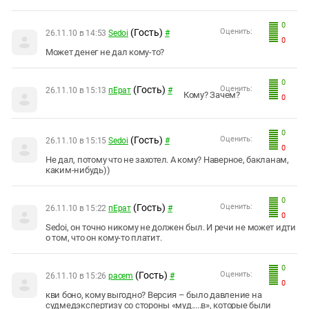
0
(Гость)
Оценить:
26.11.10 в 14:53
Sedoi
#
0
Может денег не дал кому-то?
0
(Гость)
Оценить:
26.11.10 в 15:13
пЕрат
#
Кому? Зачем?
0
0
(Гость)
Оценить:
26.11.10 в 15:15
Sedoi
#
0
Не дал, потому что не захотел. А кому? Наверное, бакланам,
каким-нибудь))
0
(Гость)
Оценить:
26.11.10 в 15:22
пЕрат
#
0
Sedoi, он точно никому не должен был. И речи не может идти
о том, что он кому-то платит.
0
(Гость)
Оценить:
26.11.10 в 15:26
pacem
#
0
кви боно, кому выгодно? Версия – было давление на
судмедэкспертизу со стороны «муд.....в», которые были