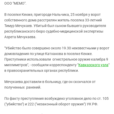
ЗАСТАВЛЯЕТ
ООО "МЕМО".
Дагестан
КАВКАЗ ЗА ПАЛЕСТИНУ
Ингушетия
ИНАКОМЫСЛИЕ В ЧЕЧНЕ
В поселке Кенже, пригороде Нальчика, 25 ноября у ворот
собственного дома расстрелян житель поселка 33-летний
Кабардино-Балкария
ПРЕСЛЕДОВАНИЕ АКТИВИСТОВ
Тимур Мечукаев. Убитый был сыном бывшего руководителя
МОБИЛИЗАЦИЯ И ПРОТЕСТЫ
Калмыкия
республиканского бюро судебно-медицинской экспертизы
Карачаево-Черкесия
Азрета Мечукаева.
Краснодарский край
"Убийство было совершено около 19.30 неизвестными у ворот
Нагорный Карабах
домовладения по улице Катханова в поселке Кенже.
Преступники использовали огнестрельное оружие калибра 9
Российская Федерация
миллиметров", - сообщили корреспонденту "
Кавказского узла
"
Ростовская область
в правоохранительных органах республики.
Северная Осетия - Алания
Мечукаева доставили в больницу, где он скончался от
СКФО
полученных ранений.
Ставропольский край
По факту преступления возбуждено уголовное дело по ст. 105
Чечня
("убийство") и 222 ("незаконный оборот оружия") УК РФ.
Южная Осетия