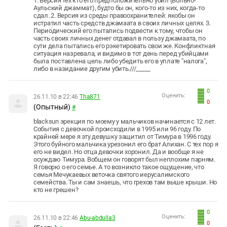
1. Версия тех кто его предположительно убил (Вольно-
Аульский джаммат), будто бы он, кого-то из них, когда-то
сдал. 2. Версия из среды правоохранителей: якобы он
истратил часть средств джамаата в своих личных целях. 3.
Периодический его пытались подвести к тому, чтобы он
часть своих личных денег отдавал в пользу джамаата, по
сути дела пытались его рэкетировать свои же. Конфликтная
ситуация назревала, и видимо в тот день перед убийцами
была поставлена цель либо убедить его в уплате "налога",
либо в назидание другим убить.///_____
0
Оценить:
26.11.10 в 22:46
Tha871
0
(Опытный)
#
blacksun эрекция по моему у мальчиков начинается с 12 лет.
События с девочкой происходили в 1995 или 96 году. По
крайней мере я эту девушку защитил от Тимура в 1996 году.
Этого буйного мальчика урезонил его брат Алихан. С тех пор я
его не видел. Но отца девочки хоронил. Да и вообще я не
осуждаю Тимура. Вобщем он говорят был неплохим парням.
Я говорю о его семье. А то возникло такое ощущение, что
семья Мечукаевых веточка святого иерусалимского
семейства. Ты и сам знаешь, что грехов там выше крыши. Но
кто не грешен?
0
Оценить:
26.11.10 в 22:46
Abu-abdulla3
0