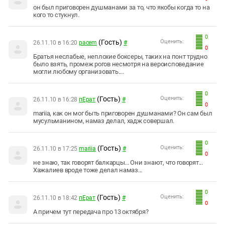
он был приговорен душманами за то, что якобы когда то на
кого то стукнул.
0
(Гость)
Оценить:
26.11.10 в 16:20
pacem
#
0
Братья неслабые, неплохие боксеры, таких на понт трудно
было взять, промеж рогов несмотря на вероисповедание
могли любому организовать....
0
(Гость)
Оценить:
26.11.10 в 16:28
пЕрат
#
0
mariia, как он мог быть приговорен душманами? Он сам был
мусульманином, намаз делал, хадж совершал.
0
(Гость)
Оценить:
26.11.10 в 17:25
mariia
#
0
не знаю, так говорят балкарцы... Они знают, что говорят...
Хажалиев вроде тоже делал намаз...
0
(Гость)
Оценить:
26.11.10 в 18:42
пЕрат
#
0
А причем тут передача про 13 октября?