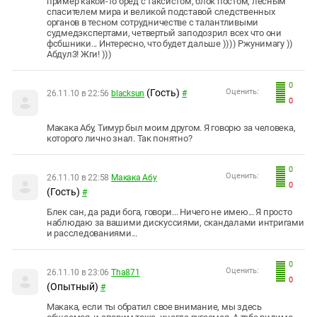
пример какой-то бред с таксистом, блок постом, лесным
спасителем мира и великой подставой следственных
органов в тесном сотрудничестве с талантливыми
судмедэкспертами, четвертый заподозрил всех что они
фсбшники... Интересно, что будет дальше )))) Ржунимагу ))
Абдул3! Жги! )))
0
(Гость)
Оценить:
26.11.10 в 22:56
blacksun
#
0
Макака Абу, Тимур был моим другом. Я говорю за человека,
которого лично знал. Так понятно?
0
Оценить:
26.11.10 в 22:58
Макака Абу
0
(Гость)
#
Блек сан, да ради бога, говори... Ничего не имею... Я просто
наблюдаю за вашими дискуссиями, скандалами интригами
и расследованиями...
0
Оценить:
26.11.10 в 23:06
Tha871
0
(Опытный)
#
Макака, если ты обратил свое внимание, мы здесь