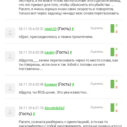
эксперта, а не вовсе чтобы вы на основе этого делали вывод,
что это привел для того, чтобы объяснять это убийство. ....
Pacem, я очень хорошо знаю свою скорость и поворотов,
только вот через задницу ненадо мои слова перетаскивать.
0
(Гость)
Оценить:
26.11.10 в 20:31
ispah20
#
0
пЕрат, присоединяюсь к твоим проклятиям.
0
(Гость)
Оценить:
26.11.10 в 20:38
pacem
#
0
Абдулла___ зачем перетаскивать через то место слова, как
ты говоришь, если они и так тобой с головы на него
поставлены.....
0
(Гость)
Оценить:
26.11.10 в 20:49
Боцман
#
0
Абдула, ты ФСБ-шник. Это уже известно...
0
Оценить:
26.11.10 в 21:10
Abu-abdulla3
0
(Гость)
#
Pacem, сначала разберись с ориентацией, а то как то
дискомфортно с тобой разговаривать, когда не знаешь кто со