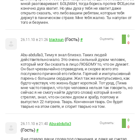
мной разговаривает. БОЦМАН, тогда борись против ФСБ,если
конечно духа хватит. Но увы духа у тебя не хватит даже
открыто сказать, что либо вашим ребятам, которые тебя
держут в паническом страхе. Мне тебя жалко. Ты напуган от
того и безумен.
0
(Гость)
Оценить:
26.11.10 в 21:26
blacksun
#
0
Abu-abdulla3, Тиму я знал близко. Таких людей
действительно мало. Это очень сильный духом человек,
который мог бы сказать в лицо ЛЮБОМУ то, что он думает.
Он был чрезвычайно справедлив, и скорее всего это
послужило причиной его гибели. Горячий и импульсивный
парень с большим сердцем. Жил так же импульсивно, как
будто чувствуя, что жизнь будет короткой. Тот урод, (Тима
мне часто говорил, что про человека нельзя так говорить, но
сейчас я не смогу найти другого слова) который в него
стрелял, знал, что он силен духом и храбр, поэтому и
выпустил 22 патрона. Тварь. Конченная тварь. Он будет
тварью на этом свете, и сгорит тварью на том.
0
Оценить:
26.11.10 в 21:40
Abu-abdulla3
0
(Гость)
#
Я не ставлю ваши слова под сомнения, и даже не считал,