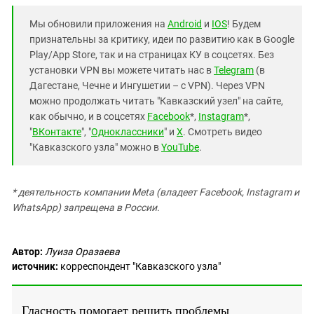
Мы обновили приложения на
Android
и
IOS
! Будем
признательны за критику, идеи по развитию как в Google
Play/App Store, так и на страницах КУ в соцсетях. Без
установки VPN вы можете читать нас в
Telegram
(в
Дагестане, Чечне и Ингушетии – с VPN). Через VPN
можно продолжать читать "Кавказский узел" на сайте,
как обычно, и в соцсетях
Facebook
*,
Instagram
*,
"
ВКонтакте
", "
Одноклассники
" и
X
. Смотреть видео
"Кавказского узла" можно в
YouTube
.
* деятельность компании Meta (владеет Facebook, Instagram и
WhatsApp) запрещена в России.
Автор:
Луиза Оразаева
источник:
корреспондент "Кавказского узла"
Гласность помогает решить проблемы