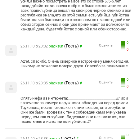
убил,а важно посмотреть на всё это со стороны,5-6 лет
назад,убийство человека в кбр-это было исключением из
всех правил.убийца вешал на свой род черное клеймо,и вся
республика знала,что из этой семьи есть убийца. убийства
были только бытовые,и то в основном по пьянке одной или
обеих сторон.сейчас люди уже принимают за должное,что
каждый день будет убийство с одной или обеих сторонах.
0
(Гость)
Оценить:
26.11.10 в 23:32
blacksun
#
0
Azret, спасибо. Очень скверное настроение у меня сегодня.
Никому не пожелаю потерю друга. Спасибо за понимание.
0
(Гость)
Оценить:
26.11.10 в 23:35
blacksun
#
0
Опять инфа из интернета:___________________________/// их и
запечатлела камера наружного наблюдения перед домом
Таукенова, после того как он к ним вышел, они его убили.
Они же были, вроде как, теми собеседниками Мечукаева,
перед тем как его убили. Лидерами они не являются, они
посыльные и исполнители убийств.///_____
0
(Гость)
Оценить:
26.11.10 в 23:38
pacem
#