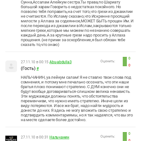
Сунна,Ассалам Алейкум сестра.Ты права,по Шариату
большой харам Говорить о недостатках покойного. Но
позволю тебя поправить,на счет того,что грехи из джахилии
не считаются. По Исламу сказано,что Искренне просящий
милости у Аллаха за содеянное,МОЖЕТ БЫТЬ прощен Им. И
после перехода из джахилии в Ислам,закрываются только
мелкие грехи,которые мы можем по незнанию совершать
каждый день.А за крупные грехи надо просить у Аллаха
прощения. (не прими за оскорбление,я был обязан тебе
сказать то,что знаю)
0
Оценить:
27.11.10 в 00:15
Abu-abdulla3
0
(Гость)
#
НАЛЬЧАНИН, уа лейкум салам! Я не ставлю твои слова под
сомнения, и потому мне печально осознать, что эти наши
братья плохо понимают стратегию. С ДУМ конечно они не
будут вообще договариваться-слишком велика ненависть.
Эти муджахеди должны понять, что обстоятельства
переменчиви, что нужно иметь стратегию. Иначе цели из
виду потеряются. И все же брат, надо найти мудрость и
донести до них. Я здесь не могу вложить свою стратегию и
подтвердить комментариямы, но я так надеялся, что вы это
на месте сделаете более достойно.
0
Оценить:
27.11.10 в 00:31
Нальчанин
0