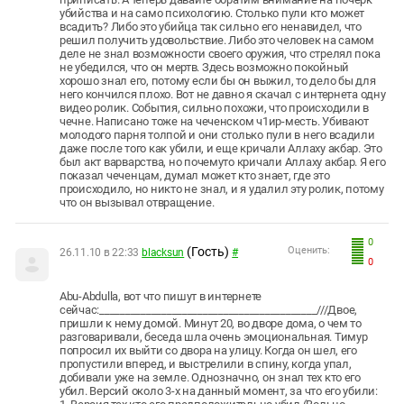
убийства и на само психологию. Столько пули кто может
всадить? Либо это убийца так сильно его ненавидел, что
решил получить удовольствие. Либо это человек на самом
деле не знал возможности своего оружия, что стрелял пока
не убедился, что он мертв. Здесь возможно покойный
хорошо знал его, потому если бы он выжил, то дело бы для
него кончился плохо. Вот не давно я скачал с интернета одну
видео ролик. События, сильно похожи, что происходили в
чечне. Написано тоже на чеченском ч1ир-месть. Убивают
молодого парня толпой и они столько пули в него всадили
даже после того как убили, и еще кричали Аллаху акбар. Это
был акт варварства, но почемуто кричали Аллаху акбар. Я его
показал чеченцам, думал может кто знает, где это
происходило, но никто не знал, и я удалил эту ролик, потому
что он вызывал отвращение.
0
(Гость)
Оценить:
26.11.10 в 22:33
blacksun
#
0
Abu-Abdulla, вот что пишут в интернете
сейчас:__________________________________________///Двое,
пришли к нему домой. Минут 20, во дворе дома, о чем то
разговаривали, беседа шла очень эмоциональная. Тимур
попросил их выйти со двора на улицу. Когда он шел, его
пропустили вперед, и выстрелили в спину, когда упал,
добивали уже на земле. Однозначно, он знал тех кто его
убил. Версий около 3-х на данный момент, за что его убили: