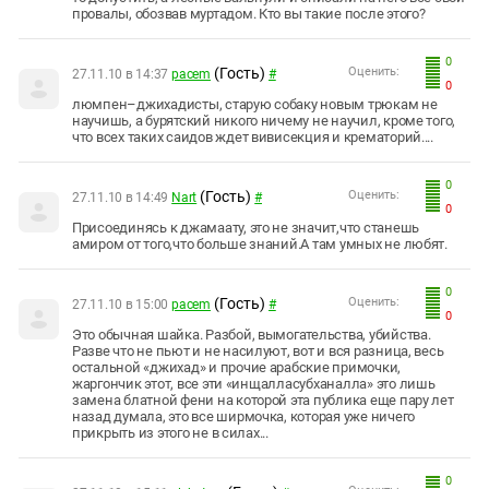
провалы, обозвав муртадом. Кто вы такие после этого?
0
(Гость)
Оценить:
27.11.10 в 14:37
pacem
#
0
люмпен–джихадисты, старую собаку новым трюкам не
научишь, а бурятский никого ничему не научил, кроме того,
что всех таких саидов ждет вивисекция и крематорий....
0
(Гость)
Оценить:
27.11.10 в 14:49
Nart
#
0
Присоединясь к джамаату, это не значит,что станешь
амиром от того,что больше знаний.А там умных не любят.
0
(Гость)
Оценить:
27.11.10 в 15:00
pacem
#
0
Это обычная шайка. Разбой, вымогательства, убийства.
Разве что не пьют и не насилуют, вот и вся разница, весь
остальной «джихад» и прочие арабские примочки,
жаргончик этот, все эти «инщалласубханалла» это лишь
замена блатной фени на которой эта публика еще пару лет
назад думала, это все ширмочка, которая уже ничего
прикрыть из этого не в силах...
0