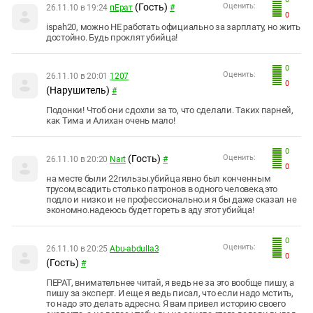
(Гость)
Оценить:
26.11.10 в 19:24
пЕрат
#
0
ispah20, можно НЕ работать официально за зарплату, но жить
достойно. Будь проклят убийца!
0
Оценить:
26.11.10 в 20:01
1207
0
(Нарушитель)
#
Подонки! Чтоб они сдохли за то, что сделали. Таких парней,
как Тима и Алихан очень мало!
0
(Гость)
Оценить:
26.11.10 в 20:20
Nart
#
0
на месте были 22гильзы.убийца явно был конченным
трусом,всадить столько патронов в одного человека,это
подло и низко и не профессионально.и я бы даже сказал не
экономно.надеюсь будет гореть в аду этот убийца!
0
Оценить:
26.11.10 в 20:25
Abu-abdulla3
0
(Гость)
#
ПЕРАТ, внимательнее читай, я ведь не за это вообще пишу, а
пишу за эксперт. И еще я ведь писал, что если надо мстить,
то надо это делать адресно. Я вам привел историю своего