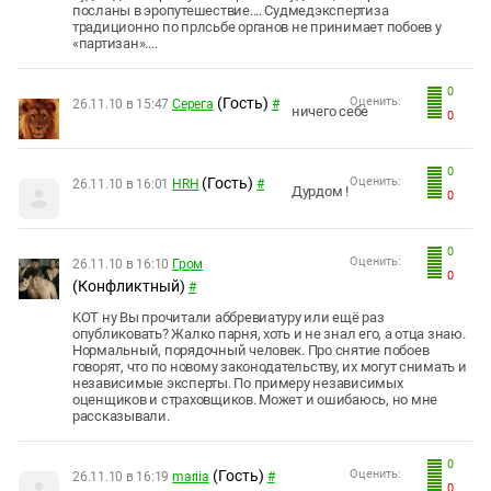
посланы в эропутешествие.... Судмедэкспертиза
традиционно по прлсьбе органов не принимает побоев у
«партизан»....
0
(Гость)
Оценить:
26.11.10 в 15:47
Серега
#
ничего себе
0
0
(Гость)
Оценить:
26.11.10 в 16:01
HRH
#
Дурдом !
0
0
Оценить:
26.11.10 в 16:10
Гром
0
(Конфликтный)
#
KOТ ну Вы прочитали аббревиатуру или ещё раз
опубликовать? Жалко парня, хоть и не знал его, а отца знаю.
Нормальный, порядочный человек. Про снятие побоев
говорят, что по новому законодательству, их могут снимать и
независимые эксперты. По примеру независимых
оценщиков и страховщиков. Может и ошибаюсь, но мне
рассказывали.
0
(Гость)
Оценить:
26.11.10 в 16:19
mariia
#
0