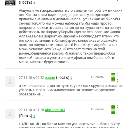
(Гость)
#
Абдула,я же говорю,сделать это заявление,проблем никаких
нет.Как ты и сам видишь,сидящие в лесу,и отдающие
приказы,знаниями в Исламе не блещут.Так как не было бы
сейчас того,что мы можем наблюдать.Им надо просто
напросто повысить свои знания до того уровня,когда начнут
действовать по Шариату.Борьба идет за становление Слова
Аллаха,за сам Шариат,но Шариат не соблюдается теми кто
его хочет установить.Каламбур-это мягко сказано даже.Не
понятно откуда такие знания об Исламе у этих ребят,и как
можно сказать,что "каждый,кто сеет фитну на этой
войне,объявляется врагом Ислама". с такой твердолобой
логикой,никакого ученого,или муфтия,а тем более тебя и
меня никто не будет слушать.
0
(Гость)
Оценить:
27.11.10 в 00:52
pacem
#
0
а им никакие знания не нужны, у них есть оружие и желание
убивать «неверных» умноженное на глупость и хреновое
образование....
0
Оценить:
27.11.10 в 01:20
Abu-abdulla3
0
(Гость)
#
НАЛЬЧАНИН, ва Ллахи мне это услышать очень больно. Эту