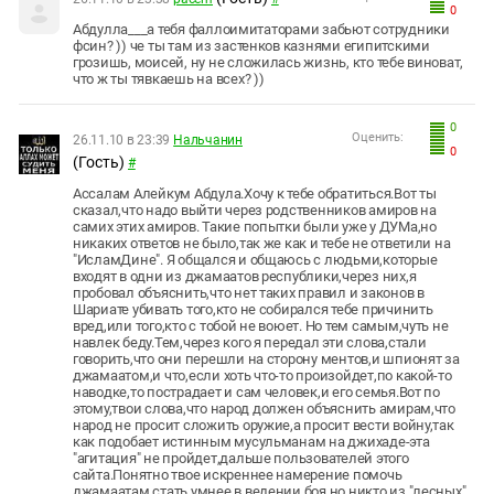
0
Абдулла___а тебя фаллоимитаторами забьют сотрудники
фсин? )) че ты там из застенков казнями египитскими
грозишь, моисей, ну не сложилась жизнь, кто тебе виноват,
что ж ты тявкаешь на всех? ))
0
Оценить:
26.11.10 в 23:39
Нальчанин
0
(Гость)
#
Ассалам Алейкум Абдула.Хочу к тебе обратиться.Вот ты
сказал,что надо выйти через родственников амиров на
самих этих амиров. Такие попытки были уже у ДУМа,но
никаких ответов не было,так же как и тебе не ответили на
"ИсламДине". Я общался и общаюсь с людьми,которые
входят в одни из джамаатов республики,через них,я
пробовал объяснить,что нет таких правил и законов в
Шариате убивать того,кто не собирался тебе причинить
вред,или того,кто с тобой не воюет. Но тем самым,чуть не
навлек беду.Тем,через кого я передал эти слова,стали
говорить,что они перешли на сторону ментов,и шпионят за
джамаатом,и что,если хоть что-то произойдет,по какой-то
наводке,то пострадает и сам человек,и его семья.Вот по
этому,твои слова,что народ должен объяснить амирам,что
народ не просит сложить оружие,а просит вести войну,так
как подобает истинным мусульманам на джихаде-эта
"агитация" не пройдет,дальше пользователей этого
сайта.Понятно твое искреннее намерение помочь
джамаатам стать умнее в ведении боя,но никто из "лесных"