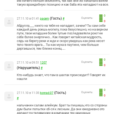
им ничего нельзя объяснять, так как они из начально взяли
такую враждебную позицию и как баба яга нападают на все.
0
(Гость)
Оценить:
27.11.10 в 01:41
pacem
#
0
Абдулла___ никто на тебя не нападает, зачем? Ты сам себе
каждый день роешь могилу, пока безуспешно, но на верном
пути, твои младшие более тупые последователи роют ее
себе более энергично... Как говорит китайская мудрость,
сядь на берегу реки и жди и скоро увидешь как река несет
тело твоего врага.... Ты как муха в паутине, чем больше
дергаешься, тем ближе конец.....
0
Оценить:
27.11.10 в 09:51
1207
0
(Нарушитель)
#
Кто-нибудь знает, что там в шахтах происходит? Говорят их
нашли
0
(Гость)
Оценить:
27.11.10 в 11:35
konrad.07
0
#
нaльчaнин сaлaм aлeйкум. Брaт ты пишeшь,что со стороны
дум были попытки об-ся к лeсным. Дa они eжeднeвно это
дeлaют по тeлeвизору в компaнии тeх одиозных