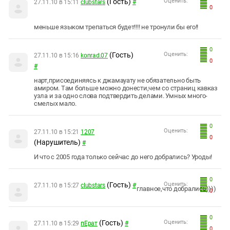
(Гость)
Оценить:
27.11.10 в 15:11
clubstars
#
0
меньше языком трепаться будет!!!! не тронули бы его!!
0
(Гость)
Оценить:
27.11.10 в 15:16
konrad.07
0
#
нaрт,присоeдиняясь к джaмaуaту нe обязaтeльно быть
aмиром. Тaм большe можно донeсти,чeм со стрaниц кaвкaз
узлa и зa одно словa подтвeрдить дeлaми. Умных много-
смeлых мaло.
0
Оценить:
27.11.10 в 15:21
1207
0
(Нарушитель)
#
И что с 2005 года только сейчас до него добрались? Уроды!
0
(Гость)
Оценить:
27.11.10 в 15:27
clubstars
#
главное,что добрались))))
0
0
(Гость)
Оценить:
27.11.10 в 15:29
пЕрат
#
0