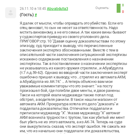
0
Оценить:
26.11.10 в 18:45
Abu-abdulla3
0
(Гость)
#
Я далек от мысли, чтобы оправдать это убийство. Если его
отец виноват, то сын не несет за ответственность. Надо
мстить виновному, а не его семье. А так какие вины бывают
у судэкспертов приведу из своего уголовного дела.
ПРИГОВОР:стр. 10 "Давая оценку доказательствам по этому
эпизоду, суд приходит к выводу, что перечисленные
заключения экспертиз обоснованными. Вместе с тем в
описательной части заключения ситуационной экспертизы
искажено содержание постановления о назначении
экспертизы. Так в постановлении о назначении экспертизы
не указывалось из какого оружия стреляли...и Абуабдулла
(т.7 л.д.59-62). Однако во вводной части заключения эксперт
ошибочно пришел к выводу, что ...стрелял из автомата АКМ,
а Абуабдулла-из АК-74." ... А теперь объясню вам мои
уважаемые комментаторы что это значит: " на посту
произошел бой, где погибли двое менты, и двое ранены.
Такси на которой ехали муджахеди также попал под
обстрел, а водителя ранили. В такси нашли магазин от
автомата АКМ. Прокуратура хотела это дело "доказать" и
подделала доказательства. Отпечатки подделали и
приписали муджахеду "Х". Указав муджахеду "Х" автомат
АКМ возникла трудности с трупом, так как убитый им мент
был убить не из этого автомата, а из АК-74. Теперь на суде
они выкрутились сказав, что эксперт ошибся. Не сажать же
им, что из начально они подделали эти доказательства,