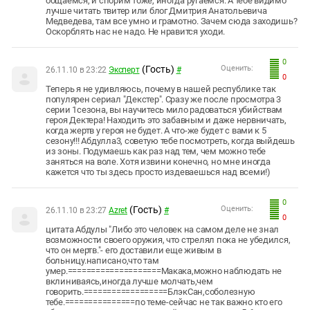
общаемся, и спорим тоже, иногда ругаемся. А тебе видимо
лучше читать твитер или блог Дмитрия Анатольевича
Медведева, там все умно и грамотно. Зачем сюда заходишь?
Оскорблять нас не надо. Не нравится уходи.
0
(Гость)
Оценить:
26.11.10 в 23:22
Эксперт
#
0
Теперь я не удивляюсь, почему в нашей республике так
популярен сериал "Декстер". Сразу же после просмотра 3
серии 1сезона, вы научитесь мило радоваться убийствам
героя Дектера! Находить это забавным и даже нервничать,
когда жертв у героя не будет. А что-же будет с вами к 5
сезону!!! Абдулла3, советую тебе посмотреть, когда выйдешь
из зоны. Подумаешь как раз над тем, чем можно тебе
заняться на воле. Хотя извини конечно, но мне иногда
кажется что ты здесь просто издеваешься над всеми!)
0
(Гость)
Оценить:
26.11.10 в 23:27
Azret
#
0
цитата Абдулы "Либо это человек на самом деле не знал
возможности своего оружия, что стрелял пока не убедился,
что он мертв."- его доставили еще живым в
больницу.написано,что там
умер.====================Макака,можно наблюдать не
вклиниваясь,иногда лучше молчать,чем
говорить.==================БлэкСан,соболезную
тебе.===============по теме-сейчас не так важно кто его