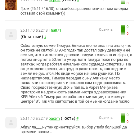
26.11.10 в 22:04
Серега
#
0
Гром (26.11 / 16:10), спасибо за разъяснения. я там следом
оставил свой коммент))
0
Оценить:
26.11.10 в 22:18
Tha871
0
(Опытный)
#
Соболезную семье Тимура. Близко его не знал, но знаю, что
он тоже не святой. В 90-х годах так достал одну девочку и её
семью, что в итоге отец девочки получил сначала инфаркт, а
потом инсульт в 50 лет и умер. Батя Тимура тоже погряз во
взятках, когда работал начальником судмедэкспертизы. На
отце столько грехов, что трудно даже понять, как под ним
земля не рушится. Но видимо уже начала рушится. По
наследству отец Тимура передал сыну Алихану место
начальника экспертизы и остался сам подстраховывать.
Свою посредственную Дочь папаша Азрет Мечукаев
пристроил на должность замминистра здравоохранения
КБР. Убитый Тимур ранее работал в милиции, по моему в
центре "Э". Так что святостью в той семье никогда не пахло.
0
(Гость)
Оценить:
26.11.10 в 22:19
pacem
#
0
Абдулла___ ну так ориентируйся, выбор у тебя большой да
времени валом...