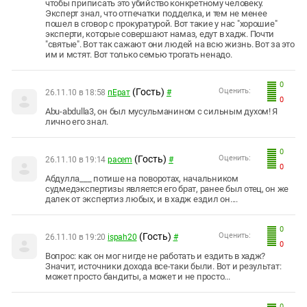
чтобы приписать это убийство конкретному человеку.
Эксперт знал, что отпечатки подделка, и тем не менее
пошел в сговор с прокуратурой. Вот такие у нас "хорошие"
эксперти, которые совершают намаз, едут в хадж. Почти
"святые". Вот так сажают они людей на всю жизнь. Вот за это
им и мстят. Вот только семью трогать ненадо.
0
(Гость)
Оценить:
26.11.10 в 18:58
пЕрат
#
0
Abu-abdulla3, он был мусульманином с сильным духом! Я
лично его знал.
0
(Гость)
Оценить:
26.11.10 в 19:14
pacem
#
0
Абдулла___ потише на поворотах, начальником
судмедэкспертизы является его брат, ранее был отец, он же
далек от экспертиз любых, и в хадж ездил он....
0
(Гость)
Оценить:
26.11.10 в 19:20
ispah20
#
0
Вопрос: как он мог нигде не работать и ездить в хадж?
Значит, источники дохода все-таки были. Вот и результат:
может просто бандиты, а может и не просто...
0