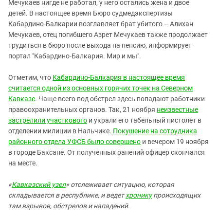
Южный Кавказ
Мечукаев нигде не работал, у него остались жена и двое
детей. В настоящее время Бюро судмедэкспертизы
ЮФО
Кабардино-Балкарии возглавляет брат убитого – Алихан
Мечукаев, отец погибшего Азрет Мечукаев также продолжает
трудиться в бюро после выхода на пенсию, информирует
портал "Кабардино-Балкария. Мир и мы".
Отметим, что
Кабардино-Балкария в настоящее время
считается одной из основных горячих точек на Северном
Кавказе
. Чаще всего под обстрел здесь попадают работники
правоохранительных органов. Так, 21 ноября
неизвестные
застрелили участкового
и украли его табельный пистолет в
отделении милиции в Нальчике.
Покушение на сотрудника
районного отдела УФСБ было совершено
и вечером 19 ноября
в городе Баксане. От полученных ранений офицер скончался
на месте.
«
Кавказский узел
» отслеживает ситуацию, которая
складывается в республике, и ведет
хронику
происходящих
там взрывов, обстрелов и нападений.