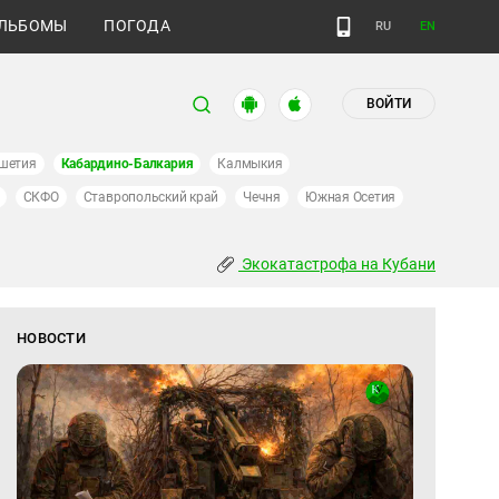
ЛЬБОМЫ
ПОГОДА
RU
EN
ВОЙТИ
шетия
Кабардино-Балкария
Калмыкия
СКФО
Ставропольский край
Чечня
Южная Осетия
Экокатастрофа на Кубани
НОВОСТИ