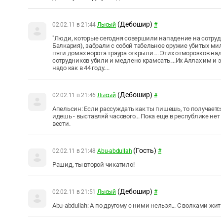
(Дебошир)
02.02.11 в 21:44
Лысый
#
"Люди, которые сегодня совершили нападение на сотруд
Балкария), забрали с собой табельное оружие убитых мили
пяти домах ворота траура открыли.... Этих отморозков на
сотрудников убили и медлено крамсать....Их Аллах им и 
надо как в 44 году....
(Дебошир)
02.02.11 в 21:46
Лысый
#
Апельсин: Если рассуждать как ты пишешь, то получается
идешь - выставляй часового... Пока еще в республике не
вести.
(Гость)
02.02.11 в 21:48
Abu-abdullah
#
Рашид, ты второй чикатило!
(Дебошир)
02.02.11 в 21:51
Лысый
#
Abu-abdullah: А по другому с ними нельзя... С волками жит