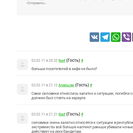
«Отправить».
VK
Telegram
Whats
(Гость)
02.02.11 в 20:22
Nart
#
больше посетителей в кафе не было?
(Гость)
02.02.11 в 21:12
Апельсин
#
Сами силовики отнеслись халатно к ситуации, погибли 
должен был стоять на карауле.
(Гость)
02.02.11 в 21:21
Nart
#
силовики очень халатно относятся к ситуации в республ
экстремисты всё больше наглеют.раньше убивали ночью 
действует на руку бандитам.