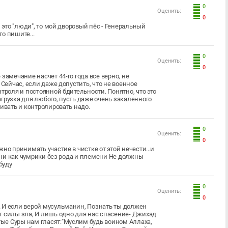
0
Оценить:
0
 это "люди", то мой дворовый пёс - Генеральный
о пишите...
0
Оценить:
0
замечание насчет 44-го года все верно, не
 Сейчас, если даже допустить, что не военное
троля и постоянной бдительности. Понятно, что это
грузка для любого, пусть даже очень закаленного
ивать и контролировать надо.
0
Оценить:
0
но принимать участие в чистке от этой нечести...и
 они как чумрики без рода и племени Не должны
буду
0
Оценить:
0
 И если верой мусульманин, Познать ты должен
т силы зла, И лишь одно для нас спасение- Джихад
ые Суры нам гласят:"Муслим будь воином Аллаха,