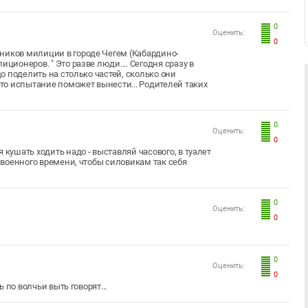
0
Оценить:
0
ников милиции в городе Чегем (Кабардино-
ционеров. " Это разве люди.... Сегодня сразу в
до поделить на столько частей, сколько они
это испытание поможет вынести... Родителей таких
0
Оценить:
0
 кушать ходить надо - выставляй часового, в туалет
т военного времени, чтобы силовикам так себя
0
Оценить:
0
0
Оценить:
0
ь по волчьи выть говорят...