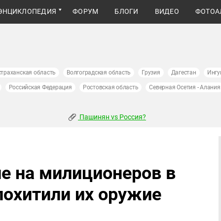
ЭНЦИКЛОПЕДИЯ
ФОРУМ
БЛОГИ
ВИДЕО
ФОТОА
страханская область
Волгоградская область
Грузия
Дагестан
Ингу
Российская Федерация
Ростовская область
Северная Осетия - Алания
Пашинян vs Россия?
е на милиционеров в
похитили их оружие