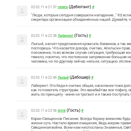
(Дебютант)
02.02.11 в 21:57
nevera
#
"Люди, которые сегодня совершили нападение..." КУ, если
секретарь организации объединённых наций. Думайте, чт
(Гость)
02.02.11 в 22:38
Лабиринт
#
Лысый, насчет предложения кромсать боевиков, а так же 
поспоришь. Что касается дозора, считаю, Апельсин прав.
положение, то во всяком случае ситуация, требующая кон
тяжело, понятно, что постоянное напряжение большая на
человека, но по-другому сейчас нельзя, ситуацию отслеж
(Дебошир)
02.02.11 в 22:49
Лысый
#
Лабиринт: Это беда я считаю общая, население тоже долж
как то помогать структурам. Это вахабайтам все пофигу,
жить по принципу - меня не трогают и я также поступать 
(Гость)
02.02.11 в 23:58
@mir
#
Коран-Священное Писание. Всегда Корану внемлем будь.
жизни суть. Настало время очищения, Ведь миром правя
Священная война. Всем нам ниспосланы Знаменья, Свят