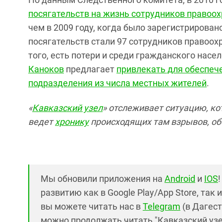
посягательств на жизнь сотрудников правоо
чем в 2009 году, когда было зарегистрирова
посягательств стали 97 сотрудников правоохр
того, есть потери и среди гражданского насе
Каноков
предлагает
привлекать для обеспеч
подразделения из числа местных жителей
.
«
Кавказский узел
» отслеживает ситуацию, ко
ведет
хронику
происходящих там взрывов, об
Мы обновили приложения на
Android
и
IOS
развитию как в Google Play/App Store, так 
вы можете читать нас в
Telegram
(в Дагест
можно продолжать читать "Кавказский узел"