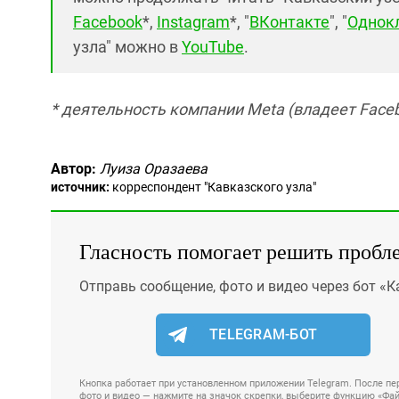
Facebook
*,
Instagram
*, "
ВКонтакте
", "
Однок
узла" можно в
YouTube
.
* деятельность компании Meta (владеет Faceb
Автор:
Луиза Оразаева
источник:
корреспондент "Кавказского узла"
Гласность помогает решить пробл
Отправь сообщение, фото и видео через бот «К
TELEGRAM-БОТ
Кнопка работает при установленном приложении Telegram. После пер
фото и видео — нажмите на значок скрепки, выберите функцию «Файл