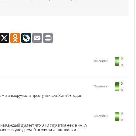
App
Viber
X
Odnoklassniki
LiveJournal
Email
Print
0
Оценить:
0
0
Оценить:
0
сами и вооружили преступников. Хотя бы один
0
Оценить:
0
ике.Каждый думает что ЭТО случится не с ним. А
теперь уже днем. Эта самая халатность и