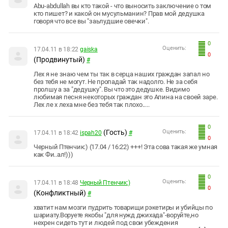
Abu-abdullah вы кто такой - что выносить заключение о том
кто пишет? и какой он мусульманин? Прав мой дедушка
говоря что все вы "заьлудшие овечки".
0
Оценить:
17.04.11 в 18:22
gaiska
0
(Продвинутый)
#
Лех я не знаю чем ты так в серца наших граждан запал но
без тебя не могут. Не пропадай так надолго. Не за себя
пролшу а за "дедушку". Вы что это дедушке. Видимо
любимая песня некоторых граждан это Апина на своей заре.
Лех ле х леха мне без тебя так плохо.....
0
(Гость)
Оценить:
17.04.11 в 18:42
ispah20
#
0
Черный Птенчик:) (17.04 / 16:22) +++! Эта сова такая же умная
как Фи..ал!)))
0
Оценить:
17.04.11 в 18:48
Черный Птенчик:)
0
(Конфликтный)
#
хватит нам мозги пудрить товарищи рэкетиры и убийцы по
шариату.Воруете якобы "для нужд джихада"-воруйте,но
нехрен сидеть тут и людей под свои убеждения