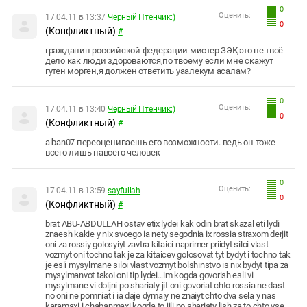
0
Оценить:
17.04.11 в 13:37
Черный Птенчик:)
0
(Конфликтный)
#
гражданин российской федерации мистер ЗЭК,это не твоё
дело как люди здороваются,по твоему если мне скажут
гутен морген,я должен ответить уаалекум асалам?
0
Оценить:
17.04.11 в 13:40
Черный Птенчик:)
0
(Конфликтный)
#
alban07 переоцениваешь его возможности. ведь он тоже
всего лишь навсего человек
0
Оценить:
17.04.11 в 13:59
sayfullah
0
(Конфликтный)
#
brat ABU-ABDULLAH ostav etix lydei kak odin brat skazal eti lydi
znaesh kakie y nix svoego ia nety segodnia ix rossia straxom derjit
oni za rossiy golosyiyt zavtra kitaici naprimer priidyt siloi vlast
vozmyt oni tochno tak je za kitaicev golosovat tyt bydyt i tochno tak
je esli mysylmane siloi vlast vozmyt bolshinstvo is nix bydyt tipa za
mysylmanvot takoi oni tip lydei...im kogda govorish esli vi
mysylmane vi doljni po shariaty jit oni govoriat chto rossia ne dast
no oni ne pomniat i ia daje dymaiy ne znaiyt chto dva sela y nas
karamaxi i chabanmaxi kogda to jili po shariaty lish za to chto vse