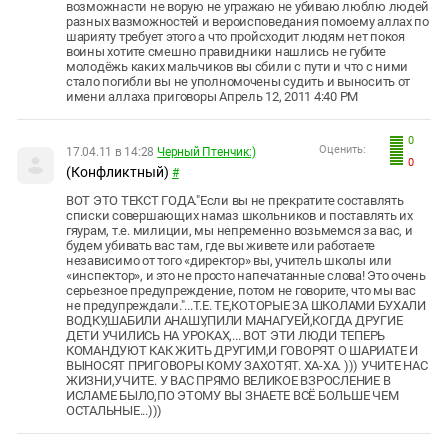
возможнасти не ворую не угражаю не убиваю люблю людей
разных вазможностей и вероисповедания помоему аллах по
шарияту требует этого а что пройсходит людям нет покоя
воины хотите смешно правидники нашлись не губите
молодёжь каких мальчиков вы сбили с пути и что с ними
стало погибли вы не уполномочены судить и выносить от
имени аллаха приговоры Апрель 12, 2011 4:40 PM
0
Оценить:
17.04.11 в 14:28
Черный Птенчик:)
0
(Конфликтный)
#
ВОТ ЭТО ТЕКСТ ГОДА."Если вы не прекратите составлять
списки совершающих намаз школьников и поставлять их
гяурам, т.е. милиции, мы непременно возьмемся за вас, и
будем убивать вас там, где вы живете или работаете
независимо от того «директор» вы, учитель школы или
«инспектор», и это не просто напечатанные слова! Это очень
серьезное предупреждение, потом не говорите, что мы вас
не предупреждали."...Т.Е. ТЕ,КОТОРЫЕ ЗА ШКОЛАМИ БУХАЛИ
ВОДКУ,ШАБИЛИ АНАШУ,ПИЛИ МАНАГУЕЙ,КОГДА ДРУГИЕ
ДЕТИ УЧИЛИСЬ НА УРОКАХ,... ВОТ ЭТИ ЛЮДИ ТЕПЕРЬ
КОМАНДУЮТ КАК ЖИТЬ ДРУГИМ,И ГОВОРЯТ О ШАРИАТЕ И
ВЫНОСЯТ ПРИГОВОРЫ КОМУ ЗАХОТЯТ. ХА-ХА. ))) УЧИТЕ НАС
ЖИЗНИ,УЧИТЕ. У ВАС ПРЯМО ВЕЛИКОЕ ВЗРОСЛЕНИЕ В
ИСЛАМЕ БЫЛО,ПО ЭТОМУ ВЫ ЗНАЕТЕ ВСЁ БОЛЬШЕ ЧЕМ
ОСТАЛЬНЫЕ...)))