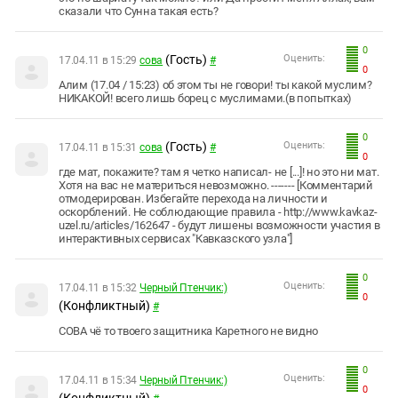
сказали что Сунна такая есть?
0
(Гость)
Оценить:
17.04.11 в 15:29
сова
#
0
Aлим (17.04 / 15:23) об этом ты не говори! ты какой муслим?
НИКАКОЙ! всего лишь борец с муслимами.(в попытках)
0
(Гость)
Оценить:
17.04.11 в 15:31
сова
#
0
где мат, покажите? там я четко написал- не [...]! но это ни мат.
Хотя на вас не материться невозможно. ------- [Комментарий
отмодерирован. Избегайте перехода на личности и
оскорблений. Не соблюдающие правила - http://www.kavkaz-
uzel.ru/articles/162647 - будут лишены возможности участия в
интерактивных сервисах "Кавказского узла"]
0
Оценить:
17.04.11 в 15:32
Черный Птенчик:)
0
(Конфликтный)
#
СОВА чё то твоего защитника Каретного не видно
0
Оценить:
17.04.11 в 15:34
Черный Птенчик:)
0