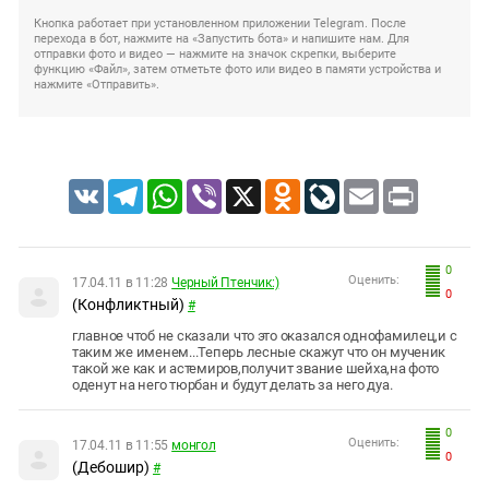
Кнопка работает при установленном приложении Telegram. После
перехода в бот, нажмите на «Запустить бота» и напишите нам. Для
отправки фото и видео — нажмите на значок скрепки, выберите
функцию «Файл», затем отметьте фото или видео в памяти устройства и
нажмите «Отправить».
VK
Telegram
WhatsApp
Viber
X
Odnoklassniki
LiveJournal
Email
Print
0
Оценить:
17.04.11 в 11:28
Черный Птенчик:)
0
(Конфликтный)
#
главное чтоб не сказали что это оказался однофамилец,и с
таким же именем...Теперь лесные скажут что он мученик
такой же как и астемиров,получит звание шейха,на фото
оденут на него тюрбан и будут делать за него дуа.
0
Оценить:
17.04.11 в 11:55
монгол
0
(Дебошир)
#