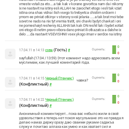
vmeste vstali za eto.....a tak kak v korane govoritca nam da i nikomy
ix ne nastavit na istiny esli ALLAH ne zaxochet etogo i esli tak vziat
istina ona shas vidna i lish vsego to trebyetca chistim srdcem i
ymom ee priniat otkinyv v storony svoii jelania ......a tak brat moi tebe
sovet ne nado na nix tyt vremia tratit, oni chavki bydyt chavkat i oni
ne pomeshaiyt resheniy ALLAHA tak kak ON reshil tak i bydet xotiat
oni etogo ili netim pravo vibora dano priniat ili otkazatca a dalshe ix
delo .....da nastavit VSEVISHNII vsex ykogo iman v serdce na istiny
0
(Гость)
Оценить:
17.04.11 в 14:13
сова
#
0
sayfullah (17.04 / 13:59) Этот коммент надо адресовать всем
муслимам, как лучший коментарий года.
0
Оценить:
17.04.11 в 14:15
Черный Птенчик:)
чавка?
0
(Конфликтный)
#
0
Оценить:
17.04.11 в 14:22
Черный Птенчик:)
0
(Конфликтный)
#
Анонимный комментирует... пока вас небыло жили в своё
удовольствия а теперь нет покоя мусульмане это не правда я
делаю намаз держу оразу даю сваими руками садакъа
служу и почитаю аллаха как умею и как хватает сил и