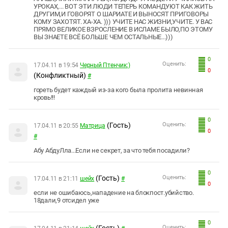
УРОКАХ,... ВОТ ЭТИ ЛЮДИ ТЕПЕРЬ КОМАНДУЮТ КАК ЖИТЬ
ДРУГИМ,И ГОВОРЯТ О ШАРИАТЕ И ВЫНОСЯТ ПРИГОВОРЫ
КОМУ ЗАХОТЯТ. ХА-ХА. ))) УЧИТЕ НАС ЖИЗНИ,УЧИТЕ. У ВАС
ПРЯМО ВЕЛИКОЕ ВЗРОСЛЕНИЕ В ИСЛАМЕ БЫЛО,ПО ЭТОМУ
ВЫ ЗНАЕТЕ ВСЁ БОЛЬШЕ ЧЕМ ОСТАЛЬНЫЕ...)))
0
Оценить:
17.04.11 в 19:54
Черный Птенчик:)
0
(Конфликтный)
#
гореть будет каждый из-за кого была пролита невинная
кровь!!!
0
(Гость)
Оценить:
17.04.11 в 20:55
Матрица
0
#
Абу АбдуЛла...Если не секрет, за что тебя посадили?
0
(Гость)
Оценить:
17.04.11 в 21:11
шейх
#
0
если не ошибаюсь,нападение на блокпост.убийство.
18дали,9 отсидел уже
0
Оценить: