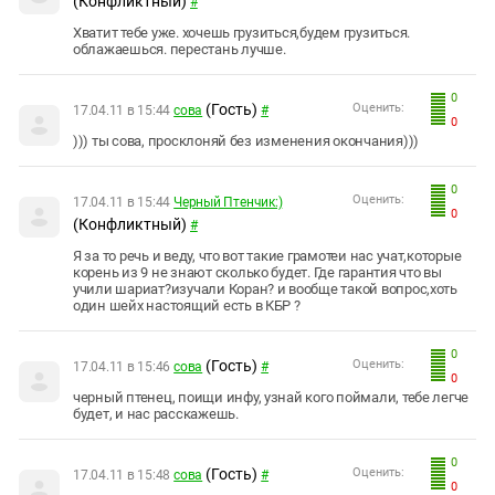
(Конфликтный)
#
Хватит тебе уже. хочешь грузиться,будем грузиться.
облажаешься. перестань лучше.
0
(Гость)
Оценить:
17.04.11 в 15:44
сова
#
0
))) ты сова, просклоняй без изменения окончания)))
0
Оценить:
17.04.11 в 15:44
Черный Птенчик:)
0
(Конфликтный)
#
Я за то речь и веду, что вот такие грамотеи нас учат,которые
корень из 9 не знают сколько будет. Где гарантия что вы
учили шариат?изучали Коран? и вообще такой вопрос,хоть
один шейх настоящий есть в КБР ?
0
(Гость)
Оценить:
17.04.11 в 15:46
сова
#
0
черный птенец, поищи инфу, узнай кого поймали, тебе легче
будет, и нас расскажешь.
0
(Гость)
Оценить:
17.04.11 в 15:48
сова
#
0