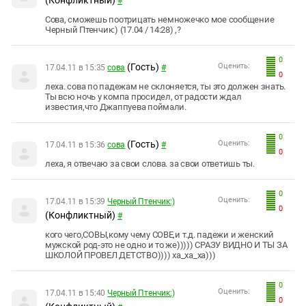
(Конфликтный)
#
Сова, сможешь поотрицать немножечко мое сообщение
Черный Птенчик:) (17.04 / 14:28) ,?
0
(Гость)
Оценить:
17.04.11 в 15:35
сова
#
0
леха. сова по падежам не склоняется, ты это должен знать.
Ты всю ночь у компа просидел, от радости ждал
известия,что Джаппуева поймали.
0
(Гость)
Оценить:
17.04.11 в 15:36
сова
#
0
леха, я отвечаю за свои слова. за свои ответишь ты.
0
Оценить:
17.04.11 в 15:39
Черный Птенчик:)
0
(Конфликтный)
#
кого чего,СОВЫ,кому чему СОВЕ,и т.д. падежи и женский
мужской род-это не одно и то же))))) СРАЗУ ВИДНО И ТЫ ЗА
ШКОЛОЙ ПРОВЕЛ ДЕТСТВО)))) ха_ха_ха)))
0
Оценить:
17.04.11 в 15:40
Черный Птенчик:)
0