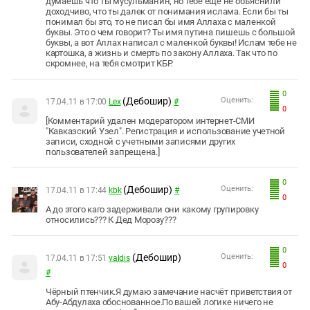
думаешь что ты мусульманин, но тебе еще не объяснили
доходчиво, что ты далек от понимания ислама. Если бы ты
понимал бы это, то не писал бы имя Аллаха с маленкой
буквы. Это о чем говорит? Ты имя путина пишешь с большой
буквы, а вот Аллах написал с маленкой буквы! Ислам тебе не
картошка, а жизнь и смерть по закону Аллаха. Так что по
скромнее, на тебя смотрит КБР.
0
(Дебошир)
Оценить:
17.04.11 в 17:00
Lеx
#
0
[Комментарий удален модератором интернет-СМИ
"Кавказский Узел". Регистрация и использование учетной
записи, сходной с учетными записями других
пользователей запрещена.]
0
(Дебошир)
Оценить:
17.04.11 в 17:44
kbk
#
0
А до этого каго задерживали они какому групировку
относились??? К Дед Морозу???
0
(Дебошир)
Оценить:
17.04.11 в 17:51
valdis
0
#
Чёрный птенчик.Я думаю замечание насчёт приветствия от
Абу-Абдулаха обоснованное.По вашей логике ничего не