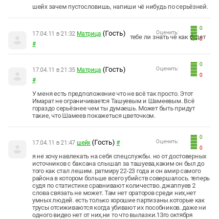
шейх зачем пустословишь, напиши чё нибудь по серьёзней.
0
(Гость)
Оценить:
17.04.11 в 21:32
Матрица
тебе ли знать чё как будет
0
#
0
(Гость)
Оценить:
17.04.11 в 21:35
Матрица
0
#
У меня есть предположение что не всё так просто. Этот
Имарат не ограничивается Ташуевым и Шамеевым. Всё
гораздо серьёзнее чем ты думаешь. Может быть придут
такие, что Шамеев покажеться цветочком.
0
(Гость)
Оценить:
17.04.11 в 21:47
шейх
#
0
я не хочу навлекать на себя спецслужбы. но от достоверных
источников с баксана слышал за ташуева,каким он был до
того как стал лешим. ратмиру 22-23 года и он амир самого
района в котором больше всего убийств совершалось. теперь
судя по статистике сравнивают количество. джаппуев 2
слова связать не может. Там нет ораторов среди них,нет
умных людей. есть только хорошие партизаны.которые как
трусы отсиживаются когда убивают их пособников. даже ни
одного видео нет от них,ни то что вылазки.13го октября