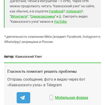
Дагестане, Чечне и Ингушетии – с VPN). Через VPN
можно продолжать читать "Кавказский узел" на сайте,
как обычно, и в соцсетях
Facebook
*,
Instagram
*,
"
ВКонтакте
", "
Одноклассники
" и
X
. Смотреть видео
"Кавказского узла" можно в
YouTube
.
* деятельность компании Meta (владеет Facebook, Instagram и
WhatsApp) запрещена в России.
Автор:
Кавказский Узел
Гласность помогает решить проблемы
Отправь сообщение, фото и видео через бот
«Кавказского узла» в Telegram
Мобильная форма