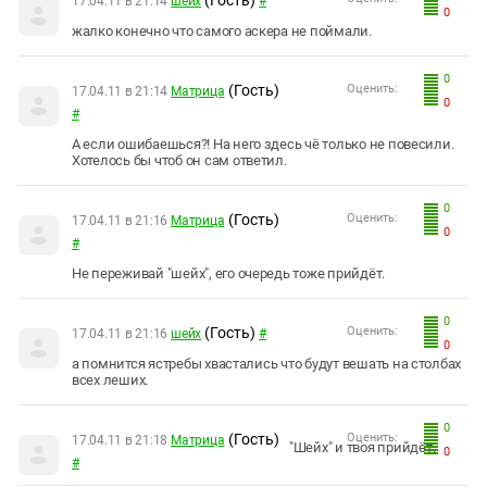
(Гость)
17.04.11 в 21:14
шейх
#
0
жалко конечно что самого аскера не поймали.
0
(Гость)
Оценить:
17.04.11 в 21:14
Матрица
0
#
А если ошибаешься?! На него здесь чё только не повесили.
Хотелось бы чтоб он сам ответил.
0
(Гость)
Оценить:
17.04.11 в 21:16
Матрица
0
#
Не переживай "шейх", его очередь тоже прийдёт.
0
(Гость)
Оценить:
17.04.11 в 21:16
шейх
#
0
а помнится ястребы хвастались что будут вешать на столбах
всех леших.
0
(Гость)
Оценить:
17.04.11 в 21:18
Матрица
"Шейх" и твоя прийдёт.
0
#