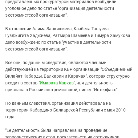
Южный Кавказ
представленных прокуратурой материалов возбудили
уголовное дело по статье "организация деятельности
ЮФО
экстремистской организации".
В отношении Алима Занкишиева, Казбека Ташуева,
Гузджигита Хаджиева, Ратмира Шамеева и Тимура Хамукова
дело возбуждено по статье "участие в деятельности
экстремистской организации".
Все они, по данным следствия, являются членами
действующей на территории КБР организации "Объединенный
Вилайят Кабарды, Балкарии и Карачая", которая структурно
входит в состав "
Имарата Кавказ
", чья деятельность
признана в России экстремистской, пишет "Интерфакс".
По данным следствия, организация действовала на
территории Кабардино-Балкарской Республики с мая 2010
года.
"Ее деятельность была направлена на проведение
террористических актов, посягательств на сотрудников