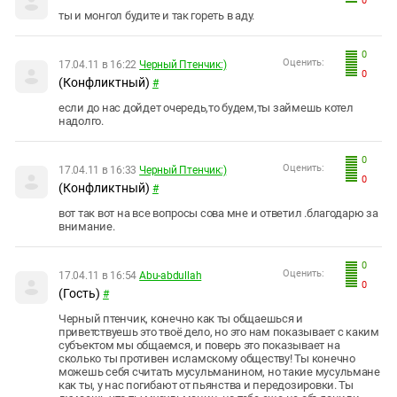
0
ты и монгол будите и так гореть в аду.
0
Оценить:
17.04.11 в 16:22
Черный Птенчик:)
0
(Конфликтный)
#
если до нас дойдет очередь,то будем,ты займешь котел
надолго.
0
Оценить:
17.04.11 в 16:33
Черный Птенчик:)
0
(Конфликтный)
#
вот так вот на все вопросы сова мне и ответил .благодарю за
внимание.
0
Оценить:
17.04.11 в 16:54
Abu-abdullah
0
(Гость)
#
Черный птенчик, конечно как ты общаешься и
приветствуешь это твоё дело, но это нам показывает с каким
субъектом мы общаемся, и поверь это показывает на
сколько ты противен исламскому обществу! Ты конечно
можешь себя считать мусульманином, но такие мусульмане
как ты, у нас погибают от пьянства и передозировки. Ты