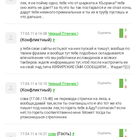
лех, я не пойму одно, тебе что от шариата и КЪорана? тебе
оно жить не дает? за то,что ты так постарался и не спал ночь,
дадут тебе немного премиальных и ты их в трубу пустишь и
что дальше...
0
Оценить:
17.04.11 в 16:08
Черный Птенчик:)
0
(Конфликтный)
#
у тебя свои сайты есть,вот на них пускай и пишут, вообще по
твоим фразам и вообще тут тебе подобных складывается
впечатление что вы работники исламдинов и всяких
такбиров. ждете информацию тут,чтоб после настрочить ее
на свой лад,типа КЯФИРСКИЕ СМИ СООБЩИЛИ.... Угадал?))))
0
Оценить:
17.04.11 в 16:10
Черный Птенчик:)
0
(Конфликтный)
#
сова (17.04 / 15:48) не переводи стрелки на леха, а
вообще,давай так,если ты считаешь,что я-это тот же кто
пишет под ником лех,то гореть тебе в Аду? согласен? если
нет,то гореть соответственно мне. Может тогда ты
угомонишься стрелочник
0
(Гость)
Оценить:
17.04.11 в 16:21
сова
#