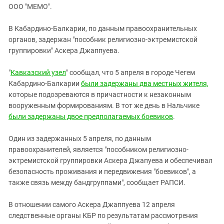
ЗАСТАВЛЯЕТ
ООО "МЕМО".
Дагестан
КАВКАЗ ЗА ПАЛЕСТИНУ
Ингушетия
ИНАКОМЫСЛИЕ В ЧЕЧНЕ
В Кабардино-Балкарии, по данным правоохранительных
органов, задержан "пособник религиозно-эктремистской
Кабардино-Балкария
ПРЕСЛЕДОВАНИЕ АКТИВИСТОВ
группировки" Аскера Джаппуева.
МОБИЛИЗАЦИЯ И ПРОТЕСТЫ
Калмыкия
Карачаево-Черкесия
"
Кавказский узел
" сообщал, что 5 апреля в городе Чегем
Кабардино-Балкарии
были задержаны два местных жителя,
Краснодарский край
которые подозреваются в причастности к незаконным
Нагорный Карабах
вооруженным формированиям. В тот же день в Нальчике
были задержаны двое предполагаемых боевиков
.
Российская Федерация
Ростовская область
Один из задержанных 5 апреля, по данным
Северная Осетия - Алания
правоохранителей, является "пособником религиозно-
эктремистской группировки Аскера Джапуева и обеспечивал
СКФО
безопасность проживания и передвижения "боевиков", а
Ставропольский край
также связь между бандгруппами", сообщает РАПСИ.
Чечня
В отношении самого Аскера Джаппуева 12 апреля
Южная Осетия
следственные органы КБР по результатам рассмотрения