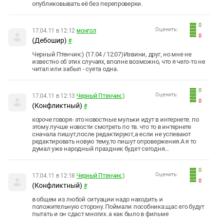
опубликовывать её без перепроверки.
0
Оценить:
17.04.11 в 12:12
монгол
0
(Дебошир)
#
Черный Птенчик:) (17.04 / 12:07)Извини, друг, но мне не
известно об этих случаях, вполне возможно, что я чего-то не
читал или забыл - суета одна.
0
Оценить:
17.04.11 в 12:13
Черный Птенчик:)
0
(Конфликтный)
#
короче говоря- это новостные мульки идут в интернете. по
этому лучше новости смотреть по тв. что то в интернете
сначала пишут,после редактируют,а если не успевают
редактировать новую тему,то пишут опровержения.А я то
думал уже народный праздник будет сегодня...
0
Оценить:
17.04.11 в 12:18
Черный Птенчик:)
0
(Конфликтный)
#
в общем из любой ситуации надо находить и
положительную сторону. Поймали пособника.щас его будут
пытать и он сдаст многих. а как было в фильме