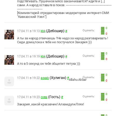
подстёгивать. Пушечное мясо заканчивается? идите и [...]
сами. А народ оставьте в покое. -----------------------------------------------
--------------------------
[Комментарий отредактирован модератором интернет-СМИ
"Кавказский Узел"]
0
(Дебошир)
Оценить:
17.04.11 в 19:13
kbk
#
0
А ты за народ отвечаешь ?Не надо за народ разговаривать !
Сиди дома,пока к тебе не постучался Закария )))
0
(Дебошир)
Оценить:
17.04.11 в 19:19
kbk
#
0
А то в 5 секунд он тебя общепит петуха )))
0
(Хулиган)
Оценить:
17.04.11 в 19:22
asxab
#
Allahu Akbar
0
0
(Гость)
Оценить:
17.04.11 в 19:23
сова
#
0
Закария ,какой красавчик! АлхамдулиЛлях!
0