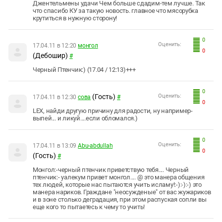
Джентельмены удачи Чем больше сдадим-тем лучше. Так
что спасибо КУ за такую новость. главное что мясорубка
крутиться в нужную сторону!
0
Оценить:
17.04.11 в 12:20
монгол
0
(Дебошир)
#
Черный Птенчик:) (17.04 / 12:13)+++
0
(Гость)
Оценить:
17.04.11 в 12:30
сова
#
0
LEX, найди другую причину для радости, ну например-
выпей... и ликуй....если обломался.)
0
Оценить:
17.04.11 в 13:09
Abu-abdullah
0
(Гость)
#
Монгол:-черный птенчик приветствую тебя.... Черный
птенчик:- уалекум привет монгол.... @ это манера общения
тех людей, которые нас пытаются учить исламу!:-):-):-) это
манера нариков. Граждане "неосужденые" от вас жужариков
и в зоне столько деградация, при этом распуская сопли вы
еще кого то пытаетесь к чему то учить!