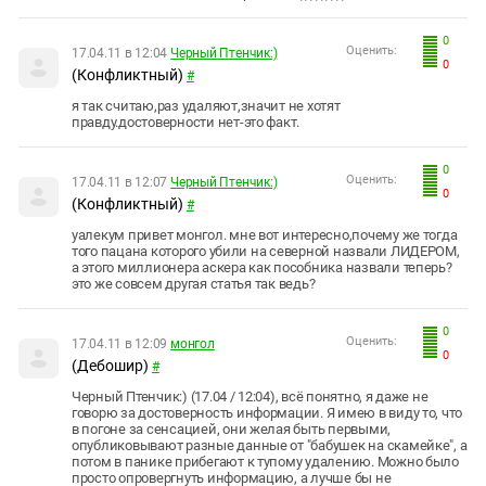
0
Оценить:
17.04.11 в 12:04
Черный Птенчик:)
0
(Конфликтный)
#
я так считаю,раз удаляют,значит не хотят
правду.достоверности нет-это факт.
0
Оценить:
17.04.11 в 12:07
Черный Птенчик:)
0
(Конфликтный)
#
уалекум привет монгол. мне вот интересно,почему же тогда
того пацана которого убили на северной назвали ЛИДЕРОМ,
а этого миллионера аскера как пособника назвали теперь?
это же совсем другая статья так ведь?
0
Оценить:
17.04.11 в 12:09
монгол
0
(Дебошир)
#
Черный Птенчик:) (17.04 / 12:04), всё понятно, я даже не
говорю за достоверность информации. Я имею в виду то, что
в погоне за сенсацией, они желая быть первыми,
опубликовывают разные данные от "бабушек на скамейке", а
потом в панике прибегают к тупому удалению. Можно было
просто опровергнуть информацию, а лучше бы не