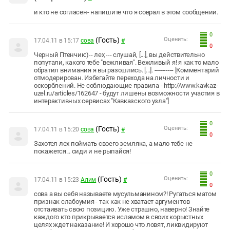
и кто не согласен- напишите что я соврал в этом сообщении.
0
(Гость)
Оценить:
17.04.11 в 15:17
сова
#
0
Черный Птенчик:)-- лех,--- слушай, [...], вы действительно
попутали, какого тебе "вежливая". Вежливый я! я как то мало
обратил внимания я вы разошлись. [...]. ---------- [Комментарий
отмодерирован. Избегайте перехода на личности и
оскорблений. Не соблюдающие правила - http://www.kavkaz-
uzel.ru/articles/162647 - будут лишены возможности участия в
интерактивных сервисах "Кавказского узла"]
0
(Гость)
Оценить:
17.04.11 в 15:20
сова
#
0
Захотел лех поймать своего земляка, а мало тебе не
покажется... сиди и не рыпайся!
0
(Гость)
Оценить:
17.04.11 в 15:23
Aлим
#
0
сова а вы себя называете мусульманином?! Ругаться матом
признак слабоумия - так как не хватает аргументов
отcтаивать свою позицию. Уже страшно, наверно! Знайте
каждого кто прикрывается исламом в своих корыстных
целях ждет наказание! И хорошо что ловят, ликвидируют