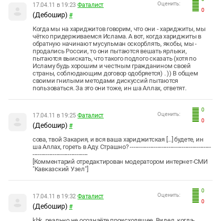
Оценить:
17.04.11 в 19:23
Фаталист
0
(Дебошир)
#
Когда мы на хариджитов говорим, что они - хариджиты, мы
чётко придерживаемся Ислама. А вот, когда хариджиты в
обратную начинают мусульман оскорблять, якобы, мы -
продались России, то они пытаются вешать ярлыки,
пытаются выискать, что такого подлого сказать (хотя по
Исламу будь хорошим и честным гражданином своей
страны, соблюдающим договор одобряется) . )) В общем
своими гнилыми методами дискуссий пытаются
пользоваться. За это они тоже, ин ша Аллах, ответят.
0
Оценить:
17.04.11 в 19:25
Фаталист
0
(Дебошир)
#
сова, твой Закария, и вся ваша хариджитская [...] будете, ин
ша Аллах, гореть в Аду. Страшно? --------------------------------------------
------------------------------
[Комментарий отредактирован модератором интернет-СМИ
"Кавказский Узел"]
0
Оценить:
17.04.11 в 19:32
Фаталист
0
(Дебошир)
#
kbk, реально не осознаёте происходящее. Видел, когда-