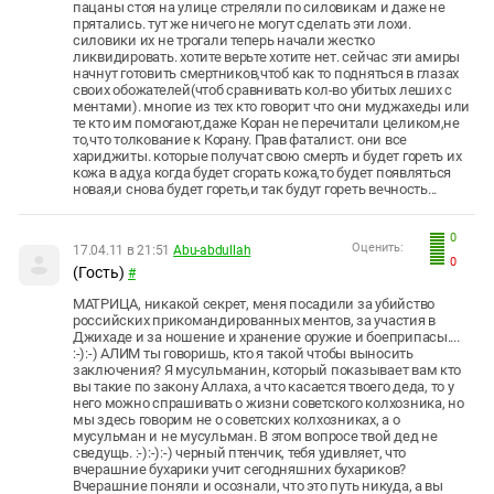
пацаны стоя на улице стреляли по силовикам и даже не
прятались. тут же ничего не могут сделать эти лохи.
силовики их не трогали теперь начали жестко
ликвидировать. хотите верьте хотите нет. сейчас эти амиры
начнут готовить смертников,чтоб как то подняться в глазах
своих обожателей(чтоб сравнивать кол-во убитых леших с
ментами). многие из тех кто говорит что они муджахеды или
те кто им помогают,даже Коран не перечитали целиком,не
то,что толкование к Корану. Прав фаталист. они все
хариджиты. которые получат свою смерть и будет гореть их
кожа в аду,а когда будет сгорать кожа,то будет появляться
новая,и снова будет гореть,и так будут гореть вечность...
0
Оценить:
17.04.11 в 21:51
Abu-abdullah
0
(Гость)
#
МАТРИЦА, никакой секрет, меня посадили за убийство
российских прикомандированных ментов, за участия в
Джихаде и за ношение и хранение оружие и боеприпасы....
:-):-) АЛИМ ты говоришь, кто я такой чтобы выносить
заключения? Я мусульманин, который показывает вам кто
вы такие по закону Аллаха, а что касается твоего деда, то у
него можно спрашивать о жизни советского колхозника, но
мы здесь говорим не о советских колхозниках, а о
мусульман и не мусульман. В этом вопросе твой дед не
сведущь. :-):-):-) черный птенчик, тебя удивляет, что
вчерашние бухарики учит сегодняшних бухариков?
Вчерашние поняли и осознали, что это путь никуда, а вы