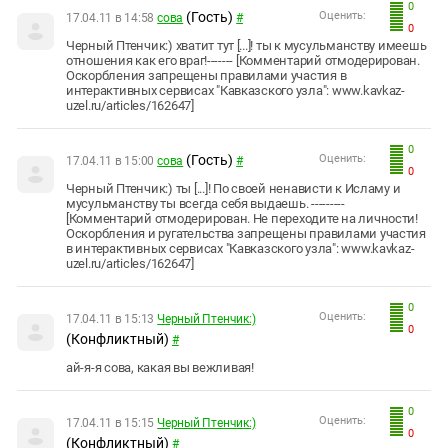
0
(Гость)
Оценить:
17.04.11 в 14:58
сова
#
0
Черный Птенчик:) хватит тут [...]! ты к мусульманству имеешь
отношения как его враг!------- [Комментарий отмодерирован.
Оскорбления запрещены правилами участия в
интерактивных сервисах "Кавказского узла": www.kavkaz-
uzel.ru/articles/162647]
0
(Гость)
Оценить:
17.04.11 в 15:00
сова
#
0
Черный Птенчик:) ты [...]! По своей ненависти к Исламу и
мусульманству ты всегда себя выдаешь. ---------
[Комментарий отмодерирован. Не переходите на личности!
Оскорбления и ругательства запрещены правилами участия
в интерактивных сервисах "Кавказского узла": www.kavkaz-
uzel.ru/articles/162647]
0
Оценить:
17.04.11 в 15:13
Черный Птенчик:)
0
(Конфликтный)
#
ай-я-я сова, какая вы вежливая!
0
Оценить:
17.04.11 в 15:15
Черный Птенчик:)
0
(Конфликтный)
#