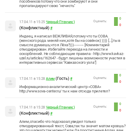
пособников потому что они зомбируют и они
пропагандируют свою "нечисть"
0
Оценить:
17.04.11 в 15:25
Черный Птенчик:)
0
(Конфликтный)
#
Индеец, я написал ВЕЖЛИВАЯ,потому что ты СОВА.
(женского рода. меняй ник,хотя бы на совёнок) )))) [...],ты в
смысле думаешь,что я Лёха?)))--------- [Комментарий
отмодерирован. Избегайте перехода на личности и
оскорблений. Не соблюдающие правила - http://www.kavkaz-
uzel.ru/articles/162647 - будут лишены возможности участия в
интерактивных сервисах "Кавказского узла"]
0
(Гость)
Оценить:
17.04.11 в 15:28
Aлим
#
0
Информационно-аналитический центр «СОВА»
http://www.sova-center.ru/ ты к нам отсюда прилетел?
0
Оценить:
17.04.11 в 15:28
Черный Птенчик:)
0
(Конфликтный)
#
Aлим,спасибо что подсказал,увидел только
отмодерированный текст, Сова,так ты значит матом кроешь?
это по шариату так можно? или Да простит меня Аллах, вам