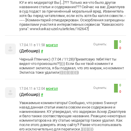
КУ и его модератор! Вы [...]??? Только же что было другое
названние статьи и содержание??? Сейчас на вас Джаппуев
в суд подаст за причинённый моральный вред. Извинитель
хотя бы перед читателями, если есть хотя бы капля совести.--
----- [Комментарий отмодерирован. Оскорбления запрещены
правилами участия в интерактивных сервисах "Кавказского
узла": www.kavkaz-uzel.ru/articles/162647]
0
Оценить:
17.04.11 в 11:58
монгол
0
(Дебошир)
#
Черный Птенчик:) (17.04 / 11:28)Приветсвую тебя! Нет ты
видел что произошло?!)))) Если бы не твой коммент и
коммент эклипса, я бы подумал, что это мираж, но коммент
Эклипса тоже удалили))))))))))))))
0
Оценить:
17.04.11 в 12:04
монгол
0
(Дебошир)
#
Уважаемые комментаторы! Сообщаю, что ровно 5 минут
назад данная статья имела совсем иное содержание и
наименование. КУ утверждал, что задержан Аскер Джаппуев
и бвло также соотвествующее название. Реакцию некоторых
комментаторов на эту статью модератор также удалил. Как
после этого доверять этому сайту?! Разве что использовать
его исключительно для переписки.)))))))))