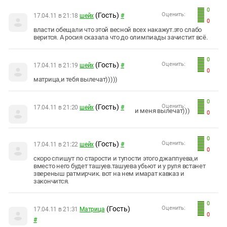
0
(Гость)
Оценить:
17.04.11 в 21:18
шейх
#
0
власти обещали что этой весной всех накажут.это слабо
верится. А росия сказала что до олимпиады зачистит всё.
0
(Гость)
Оценить:
17.04.11 в 21:19
шейх
#
0
матрица,и тебя вылечат)))))
0
(Гость)
Оценить:
17.04.11 в 21:20
шейх
#
и меня вылечат)))
0
0
(Гость)
Оценить:
17.04.11 в 21:22
шейх
#
0
скоро спишут по старости и тупости этого джаппуева,и
вместо него будет ташуев.ташуева убьют и у руля встанет
звереныш ратмирчик. вот на нем имарат кавказ и
закончится.
0
(Гость)
Оценить:
17.04.11 в 21:31
Матрица
0
#