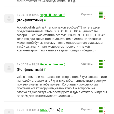
мешает ответить Алейкум стакан и т.д.
0
Оценить:
17.04.11 в 18:00
Черный Птенчик:)
0
(Конфликтный)
#
Abu-abdullah уай уай,ты кто такой вообще? Это ты здесь
представляешь ИСЛАМСКОЕ ОБЩЕСТВО в целом? Ты
говоришь сейчас от лица всего ИСЛАМСКОГО ОБЩЕСТВА?
тебе кто дал такие полномочия? (имя Аллах написано с
маленькой буквы,потому что я скопировал это с джамаат
такбира. значит там модератор пропустил такой
комментарий. там написана дата,поищи и убедись)
0
Оценить:
17.04.11 в 18:09
Черный Птенчик:)
0
(Конфликтный)
#
valdis,в том то и дело,я же не говорю налейкум в стакан,или
наподобие. салам алейкум-мир тебе, приветствую-уалекум
привет- значит и тебе привет. Кого этими зоновскими
понтами хотят загрузить,не понятно. На вопросы не
отвечают,мозги тут компостируют, и думают что они правы
во всём,что на них милость Аллаха. ...
0
(Гость)
Оценить:
17.04.11 в 18:14
Aлим
#
0