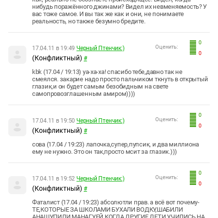
нибудь поражённого джинами? Видел их невменяемость? У
вас тоже самое. И вы так же как и они, не понимаете
реальность, но также безумно бредите.
0
Оценить:
17.04.11 в 19:49
Черный Птенчик:)
0
(Конфликтный)
#
kbk (17.04 / 19:13) уа-ха-ха! спасибо тебе,давно так не
смеялся. закарие надо просто пальчиком ткнуть в открытый
глазик,и он будет самым безобидным на свете
самопровозглашенным амиром))))
0
Оценить:
17.04.11 в 19:50
Черный Птенчик:)
0
(Конфликтный)
#
сова (17.04 / 19:23) лапочка,супер,пупсик, и два миллиона
ему не нужно. Это он так,просто мсит за глазик.)))
0
Оценить:
17.04.11 в 19:52
Черный Птенчик:)
0
(Конфликтный)
#
Фаталист (17.04 / 19:23) абсолютли прав. а всё вот почему-
ТЕ,КОТОРЫЕ ЗА ШКОЛАМИ БУХАЛИ ВОДКУ,ШАБИЛИ
АНАШУ,ПИЛИ МАНАГУЕЙ,КОГДА ДРУГИЕ ДЕТИ УЧИЛИСЬ НА