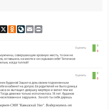
App
Viber
X
Odnoklassniki
LiveJournal
Email
Print
0
Оценить:
0
 мужчины, совершающие кровную месть, то они не
в, оставшись на месте и не скрывая себя! Типичное
мелые, когда толпой!
0
Оценить:
0
Позорник буданов! Зашел в дом,своим подчененным
бе в кабинет на допрос.Ее родителей не было дома,а
 часа он вытащил девушку мертвую и велел тем же
Тогда девочке только исполнилось 18 лет. буданов
насилованна и задушена. За кого ты себя дерешь
ернет-СМИ "Кавказский Узел". Воздержитесь от