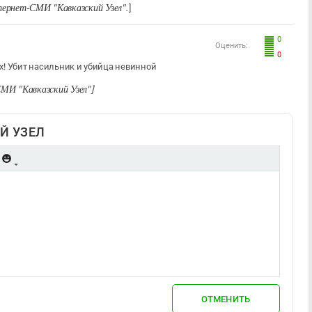
ернет-СМИ "Кавказский Узел".
]
0
Оценить:
0
х! Убит насильник и убийца невинной
МИ "Кавказский Узел"
]
Й УЗЕЛ
ОТМЕНИТЬ