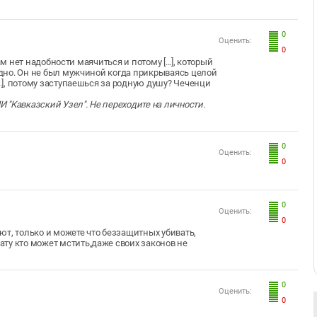
0
Оценить:
0
кам нет надобности маячиться и потому [...], который
годно. Он не был мужчиной когда прикрываясь целой
..], потому заступаешься за родную душу? Чеченци
"Кавказский Узел". Не переходите на личности.
0
Оценить:
0
0
Оценить:
0
т, только и можете что беззащитных убивать,
ту кто может мстить,даже своих законов не
0
Оценить:
0