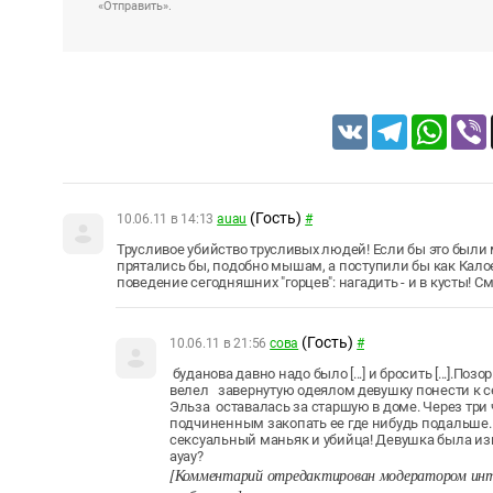
«Отправить».
VK
Telegram
Whats
(Гость)
10.06.11 в 14:13
auau
#
Трусливое убийство трусливых людей! Если бы это были
прятались бы, подобно мышам, а поступили бы как Калое
поведение сегодняшних "горцев": нагадить - и в кусты! С
(Гость)
10.06.11 в 21:56
сова
#
буданова давно надо было [...] и бросить [...].
велел завернутую одеялом девушку понести к се
Эльза оставалась за старшую в доме. Через три
подчиненным закопать ее где нибудь подальше. 
сексуальный маньяк и убийца! Девушка была из
ауау?
[Комментарий отредактирован модератором инт