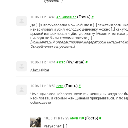
грубости .]
(Гость)
10.06.11 в 14:43
Abu-abdullah
#
Да [...]! Этого человека можно было и [...] сажать! Кровны
изнасиловал и убил молодую девчонку можно [...] как у
армией изнасиловал и убил девчонку. Может и ты тоже [.
никогда не были трусами, так что [...].
[Комментарий отредактирован модератором интернет-СМИ 
Оскорбления запрещены.]
(Хулиган)
10.06.11 в 14:44
asxab
#
Allaxu akbar
(Гость)
10.06.11 в 18:52
леха
#
Чеченцы смелые? сразу ноете как женщины когда вас бью
насиловать и своими женщинами прикрываться. И по ада
соблюдаете
(Гость)
10.06.11 в 19:25
abver130
#
vasya che ti [...]