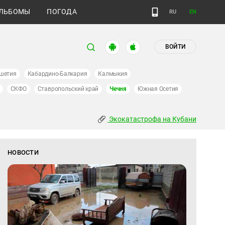
ЛЬБОМЫ
ПОГОДА
RU
EN
ВОЙТИ
шетия
Кабардино-Балкария
Калмыкия
СКФО
Ставропольский край
Чечня
Южная Осетия
Экокатастрофа на Кубани
НОВОСТИ