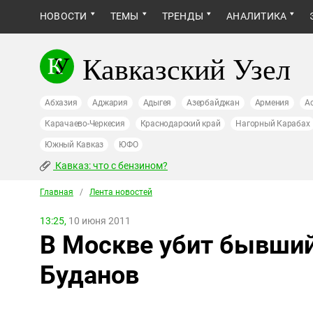
НОВОСТИ
ТЕМЫ
ТРЕНДЫ
АНАЛИТИКА
Кавказский Узел
Абхазия
Аджария
Адыгея
Азербайджан
Армения
А
Карачаево-Черкесия
Краснодарский край
Нагорный Карабах
Южный Кавказ
ЮФО
Кавказ: что с бензином?
Главная
/
Лента новостей
13:25,
10 июня 2011
В Москве убит бывши
Буданов