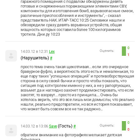
гаражного помещения с подвалом обнаружены девять
готовых и снаряженных поражающими элементами СВУ,
компоненты для изготовления бомб, взрывоопасные смеси,
различные приспособления и инструменты", - сказал
представитель НАК. ИТАР-ТАСС 10:25 Силовики нашли и
обезвредили сразу девять взрывных устройств, общая
мощность которых составила более 100 килограммов
тротила. Дни.ру 10:23
0
Оценить:
14.03.12 в 12:31
Leх
1
(Нарушитель)
#
просто тема очень такая щекотливая... если это очередное
бравурное фуфло, а вероятность этого есть и немаленькая, то
еще пару таких "успешных операций" и противоборствующая
сторона в силу своей бычки и просто чтобы показать, что
ситация под котнтролем именно у них, а не у рапортующих,
возьмет да и наглядно захочет продемонстировать, что если
захотят, то взорвут... просто из принципа.... Очень бы
хотелось верить, что это все лишь мои домыслы, что реально
нашли, реально предотвратили, но вся история показывает,
что может быть совсем все не так радужно...
0
(Гость)
Оценить:
14.03.12 в 13:06
Save
#
0
обратили внимание на фотографиях мелькает детская
бутылочка......