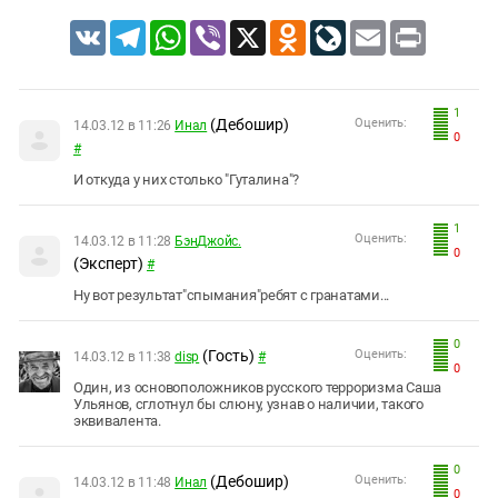
VK
Telegram
WhatsApp
Viber
X
Odnoklassniki
LiveJournal
Email
Print
1
(Дебошир)
Оценить:
14.03.12 в 11:26
Инал
0
#
И откуда у них столько "Гуталина"?
1
Оценить:
14.03.12 в 11:28
БэнДжойс.
0
(Эксперт)
#
Ну вот результат"спымания"ребят с гранатами...
0
(Гость)
Оценить:
14.03.12 в 11:38
disр
#
0
Один, из основоположников русского терроризма Саша
Ульянов, сглотнул бы слюну, узнав о наличии, такого
эквивалента.
0
(Дебошир)
Оценить:
14.03.12 в 11:48
Инал
0