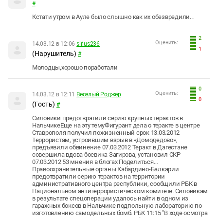
#
Кстати утром в Ауле было слышно как их обезвредили...
2
Оценить:
14.03.12 в 12:06
sirius236
1
(Нарушитель)
#
Молодцы,хорошо поработали
0
Оценить:
14.03.12 в 12:11
Веселый Роджер
0
(Гость)
#
Силовики предотвратили серию крупных терактов в
НальчикеЕще на эту темуФигурант дела о теракте в центре
Ставрополя получил пожизненный срок 13.03.2012
Террористам, устроившим взрыв в «Домодедово»,
предъявили обвинение 07.03.2012 Теракт в Дагестане
совершила вдова боевика Загирова, установил СКР
07.03.2012 53 мнения в блогах Поделиться…
Правоохранительные органы Кабардино-Балкарии
предотвратили серию терактов на территории
административного центра республики, сообщили РБК в
Национальном антитеррористическом комитете. Силовикам
в результате спецоперации удалось найти в одном из
гаражных боксов в Нальчике подпольную лабораторию по
изготовлению самодельных бомб. РБК 11:15 "В ходе осмотра