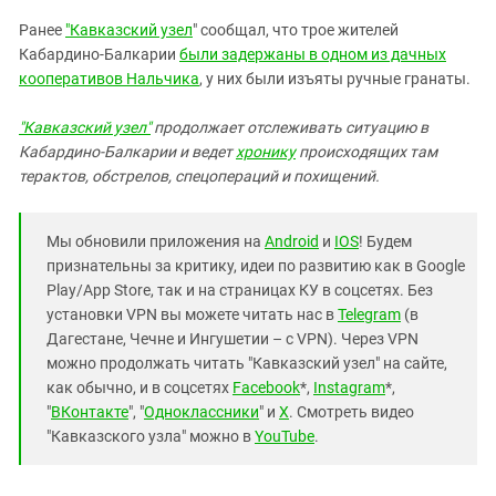
Южный Кавказ
Ранее
"Кавказский узел
" сообщал, что трое жителей
ЮФО
Кабардино-Балкарии
были задержаны в одном из дачных
кооперативов Нальчика
, у них были изъяты ручные гранаты.
"Кавказский узел"
продолжает отслеживать ситуацию в
Кабардино-Балкарии и ведет
хронику
происходящих там
терактов, обстрелов, спецопераций и похищений.
Мы обновили приложения на
Android
и
IOS
! Будем
признательны за критику, идеи по развитию как в Google
Play/App Store, так и на страницах КУ в соцсетях. Без
установки VPN вы можете читать нас в
Telegram
(в
Дагестане, Чечне и Ингушетии – с VPN). Через VPN
можно продолжать читать "Кавказский узел" на сайте,
как обычно, и в соцсетях
Facebook
*,
Instagram
*,
"
ВКонтакте
", "
Одноклассники
" и
X
. Смотреть видео
"Кавказского узла" можно в
YouTube
.