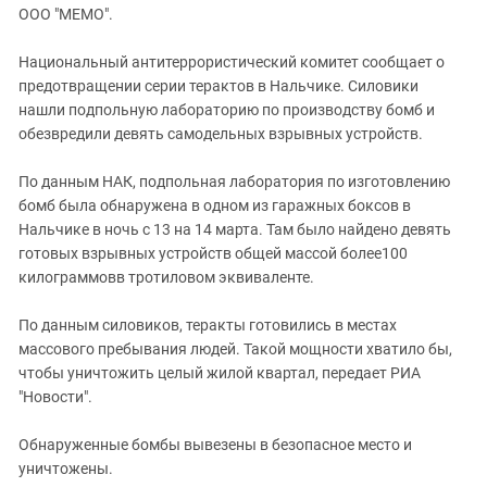
ЗАСТАВЛЯЕТ
ООО "МЕМО".
Дагестан
КАВКАЗ ЗА ПАЛЕСТИНУ
Ингушетия
ИНАКОМЫСЛИЕ В ЧЕЧНЕ
Национальный антитеррористический комитет сообщает о
предотвращении серии терактов в Нальчике. Силовики
Кабардино-Балкария
ПРЕСЛЕДОВАНИЕ АКТИВИСТОВ
нашли подпольную лабораторию по производству бомб и
МОБИЛИЗАЦИЯ И ПРОТЕСТЫ
Калмыкия
обезвредили девять самодельных взрывных устройств.
Карачаево-Черкесия
По данным НАК, подпольная лаборатория по изготовлению
Краснодарский край
бомб была обнаружена в одном из гаражных боксов в
Нагорный Карабах
Нальчике в ночь с 13 на 14 марта. Там было найдено девять
готовых взрывных устройств общей массой более100
Российская Федерация
килограммовв тротиловом эквиваленте.
Ростовская область
Северная Осетия - Алания
По данным силовиков, теракты готовились в местах
массового пребывания людей. Такой мощности хватило бы,
СКФО
чтобы уничтожить целый жилой квартал, передает РИА
Ставропольский край
"Новости".
Чечня
Обнаруженные бомбы вывезены в безопасное место и
Южная Осетия
уничтожены.