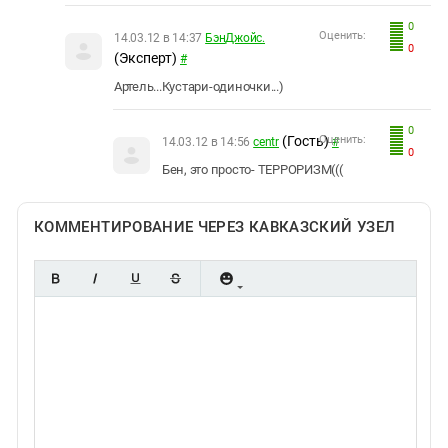
0
Оценить:
14.03.12 в 14:37
БэнДжойс.
0
(Эксперт)
#
Артель...Кустари-одиночки...)
0
(Гость)
Оценить:
14.03.12 в 14:56
centr
#
0
Бен, это просто- ТЕРРОРИЗМ(((
КОММЕНТИРОВАНИЕ ЧЕРЕЗ КАВКАЗСКИЙ УЗЕЛ