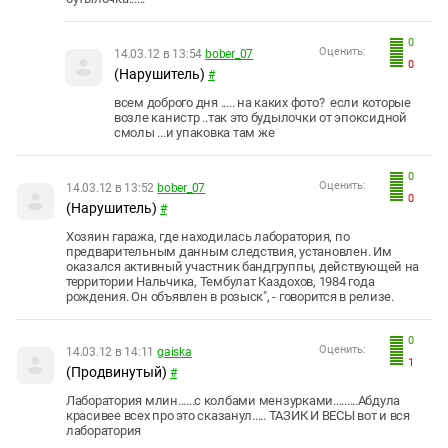
0
Оценить:
14.03.12 в 13:54
bober_07
0
(Нарушитель)
#
всем доброго дня ..... на каких фото? если которые
возле канистр ..так это будылочки от эпоксидной
смолы ...и упаковка там же
0
Оценить:
14.03.12 в 13:52
bober_07
0
(Нарушитель)
#
Хозяин гаража, где находилась лаборатория, по
предварительным данным следствия, установлен. Им
оказался активный участник бандгруппы, действующей на
территории Нальчика, Тембулат Каздохов, 1984 года
рождения. Он объявлен в розыск", - говорится в релизе.
0
Оценить:
14.03.12 в 14:11
gaiska
1
(Продвинутый)
#
Лаборатория млин......с колбами мензурками.........Абдула
красивее всех про это сказанул..... ТАЗИК И ВЕСЫ вот и вся
лаборатория