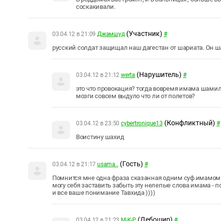
соскакивали.
(Участник)
03.04.12 в 21:09
Джамшуд
#
русский солдат защищал наш дагестан от шариата. Он ш
(Нарушитель)
03.04.12 в 21:12
werta
#
это что провокация? тогда вовремя имама шамил
мозги совсем выдуло что ли от полетов?
(Конфликтный)
03.04.12 в 23:50
cybertronique13
#
Воистину шахид
(Гость)
03.04.12 в 21:17
usama..
#
Помнится мне одна фраза сказанная одним суф.имамом 
могу себя заставить забыть эту нелепые слова имама - п
и все ваше понимание Тавхида ))))
(Дебошир)
03.04.12 в 21:23
М-К-Р
#