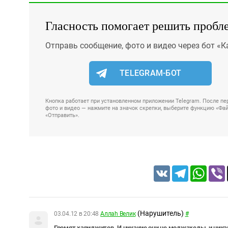
Гласность помогает решить пробл
Отправь сообщение, фото и видео через бот «К
TELEGRAM-БОТ
Кнопка работает при установленном приложении Telegram. После пер
фото и видео — нажмите на значок скрепки, выберите функцию «Файл
«Отправить».
VK
Telegram
Whats
(Нарушитель)
03.04.12 в 20:48
Аллаh Велик
#
Громят хариджитов. И никакие они не моджахеды, и ник