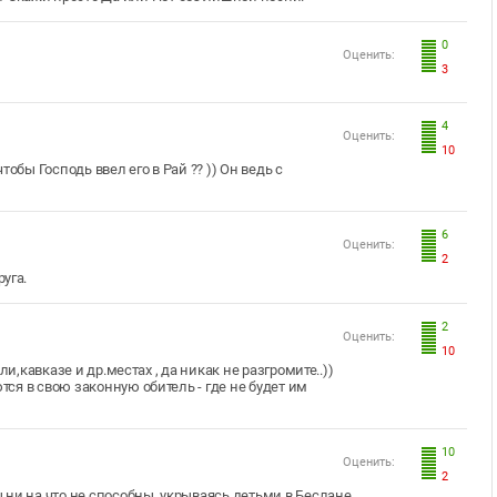
0
Оценить:
3
4
Оценить:
10
обы Господь ввел его в Рай ?? )) Он ведь с
6
Оценить:
2
руга.
2
Оценить:
10
и,кавказе и др.местах , да никак не разгромите..))
я в свою законную обитель - где не будет им
10
Оценить:
2
ы ни на что не способны, укрываясь детьми в Беслане