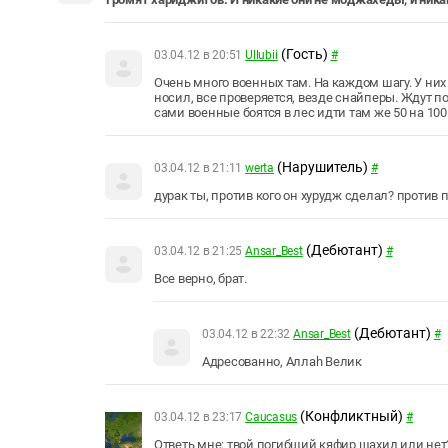
(Гость)
03.04.12 в 20:51
Ullubii
#
Очень много военных там. На каждом шагу. У них
носил, все проверяется, везде снайперы. Ждут пок
сами военные боятся в лес идти там же 50 на 10
(Нарушитель)
03.04.12 в 21:11
werta
#
дурак ты, против кого он хурудж сделал? против п
(Дебютант)
03.04.12 в 21:25
Ansar_Best
#
Все верно, брат.
(Дебютант)
03.04.12 в 22:32
Ansar_Best
#
Адресованно, Aллаh Велик
(Конфликтный)
03.04.12 в 23:17
Caucasus
#
Ответь мне: твой погибший кяфир шахид или нет