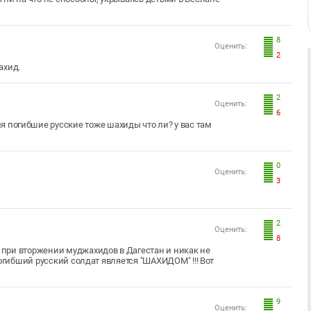
8
Оценить:
2
ахид.
2
Оценить:
6
я погибшие русские тоже шахиды что ли? у вас там
0
Оценить:
3
2
Оценить:
8
при вторжении муджахидов в Дагестан и никак не
огибший русский солдат является "ШАХИДОМ" !!! Вот
9
Оценить: