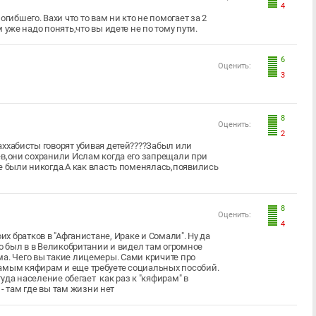
4
бшего. Вахи что то вам ни кто не помогает за 2
 уже надо понять,что вы идете не по тому пути.
6
Оценить:
3
8
Оценить:
2
аххабисты говорят убивая детей????Забыл или
ев,они сохранили Ислам когда его запрещали при
не были никогда.А как власть поменялась,появились
8
Оценить:
4
их братков в "Афганистане, Ираке и Сомали". Ну да
о был в в Великобритании и видел там огромное
а. Чего вы такие лицемеры. Сами кричите про
самым кяфирам и еще требуете социальных пособий.
туда население обегает как раз к "кяфирам" в
 там где вы там жизни нет