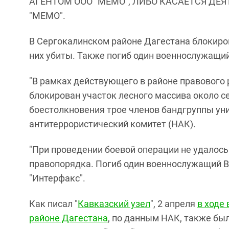
АГЕНТОМ ООО "МЕМО", ЛИБО КАСАЕТСЯ ДЕ
"МЕМО".
В Сергокалинском районе Дагестана блокиро
них убиты. Также погиб один военнослужащий
"В рамках действующего в районе правового
блокирован участок лесного массива около с
боестолкновения трое членов бандгруппы ун
антитеррористический комитет (НАК).
"При проведении боевой операции не удалось
правопорядка. Погиб один военнослужащий В
"Интерфакс".
Как писал "
Кавказский узел
", 2 апреля
в ходе
районе Дагестана
, по данным НАК, также бы