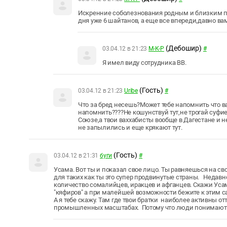
Искренние соболезнования родным и близким поги
дня уже 6 шайтанов, а еще все впереди,давно вам
(Дебошир)
03.04.12 в 21:23
М-К-Р
#
Я имел виду сотрудника ВВ.
(Гость)
03.04.12 в 21:23
Uribe
#
Что за бред несешь?Может тебе напомнить что в
напомнить????Не кошунствуй тут,не трогай суфи
Союзе,а твои ваххабисты вообще в Дагестане и 
не запылились и еще крякают тут.
(Гость)
03.04.12 в 21:31
буги
#
Усама. Вот ты и показал свое лицо. Ты равняешься на сво
для таких как ты это супер продвинутые страны. Недавн
количество сомалийцев, иракцев и афганцев. Скажи Усам
"кяфиров" а при малейшей возможности бежите к этим 
А я тебе скажу. Там где твои братки наиболее активны от
промышленных масштабах. Потому что люди понимают -