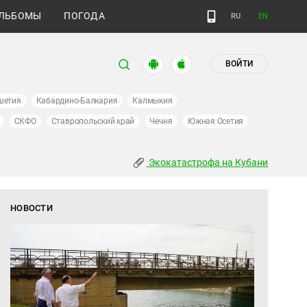
ЛЬБОМЫ
ПОГОДА
RU
EN
ВОЙТИ
шетия
Кабардино-Балкария
Калмыкия
СКФО
Ставропольский край
Чечня
Южная Осетия
Экокатастрофа на Кубани
НОВОСТИ