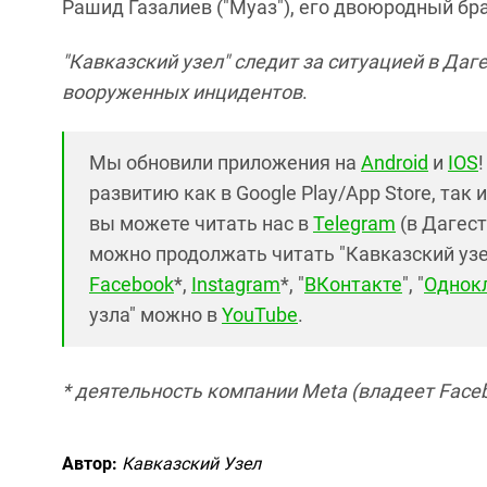
Рашид Газалиев ("Муаз"), его двоюродный бр
"Кавказский узел" следит за ситуацией в Даг
вооруженных инцидентов
.
Мы обновили приложения на
Android
и
IOS
развитию как в Google Play/App Store, так 
вы можете читать нас в
Telegram
(в Дагест
можно продолжать читать "Кавказский узел"
Facebook
*,
Instagram
*, "
ВКонтакте
", "
Однок
узла" можно в
YouTube
.
* деятельность компании Meta (владеет Faceb
Автор:
Кавказский Узел