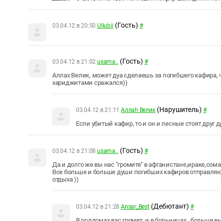
(Гость)
03.04.12 в 20:50
Ullubii
#
(Гость)
03.04.12 в 21:02
usama..
#
Аллах Велик, может дуа сделаешь за погибшего кафира, чт
хариджитами сражался))
(Нарушитель)
03.04.12 в 21:11
Аллаh Велик
#
Если убитый кафир, то и он и лесные стоят друг д
(Гость)
03.04.12 в 21:08
usama..
#
Да и долго же вы нас "громите" в афганистане,ираке,сомал
Все больше и больше души погибших кафиров отправляютс
отдыха ))
(Дебютант)
03.04.12 в 21:28
Ansar_Best
#
В роддомах вас громят, и в больницах , больше в