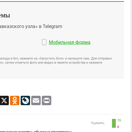
емы
авказского узла» в Telegram
Мобильная форма
ехода в бот, нажмите на «Запустить бота» и напишите нам. Для отправки
», затем отметьте фото или видео в памяти устройства и нажмите
App
Viber
X
Odnoklassniki
LiveJournal
Email
Print
15
Оценить:
6
акие они не шахиды, обычные отшепенцы.