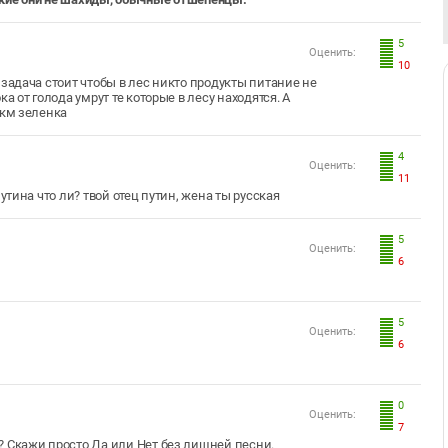
5
Оценить:
10
 задача стоит чтобы в лес никто продукты питание не
а от голода умрут те которые в лесу находятся. А
0км зеленка
4
Оценить:
11
утина что ли? твой отец путин, жена ты русская
5
Оценить:
6
5
Оценить:
6
0
Оценить:
7
? Скажи просто Да или Нет без лишней песни.