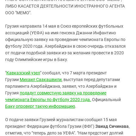
ЗАСТАВЛЯЕТ
Дагестан
ЛИБО КАСАЕТСЯ ДЕЯТЕЛЬНОСТИ ИНОСТРАННОГО АГЕНТА
КАВКАЗ ЗА ПАЛЕСТИНУ
ООО "МЕМО".
Ингушетия
ИНАКОМЫСЛИЕ В ЧЕЧНЕ
Кабардино-Балкария
ПРЕСЛЕДОВАНИЕ АКТИВИСТОВ
Грузия направила 14 мая в Союз европейских футбольных
МОБИЛИЗАЦИЯ И ПРОТЕСТЫ
ассоциаций (УЕФА) на имя генсека Джанни Инфантино
Калмыкия
официальную заявку на проведение чемпионата Европы по
Карачаево-Черкесия
футболу 2020 года. Азербайджан в свою очередь отказался
Краснодарский край
от подачи подобной заявки из-за желания провести в 2020
году Олимпийские игры в Баку.
Нагорный Карабах
Российская Федерация
"
Кавказский узел
" сообщал, что 7 марта президент
Грузии
Михаил Саакашвили
, выступая перед депутатами
Ростовская область
парламента Азербайджана, заявил, что Азербайджан и
Северная Осетия - Алания
Грузия
подадут совместную заявку на проведение
СКФО
чемпионата Европы по футболу 2020 года.
Официальный
Баку опроверг такую информацию
.
Ставропольский край
Чечня
О подаче заявки Грузией журналистам сообщил 15 мая
президент Федерации футбола Грузии (ФФГ)
Звиад Сичинава
,
Южная Осетия
отметив, что "теперь дело за УЕФА". "Нам предстоит долгий