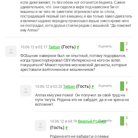
если даже вживит, то без обеих ног останется бедняга. Самое
удивительное, что они сидели в кафе под навесом в 5м от
машины и не чего не заметили. втроем встали со стола,
пострадавший первый сел в машину, и как только завел двигатель
и включил заднею передачу произошел взрыв. никто кроме него
не пострадал, хотя друзья стояли рядом с машиной. "Да поможет
ему Аллах"
2
(Гость)
Оценить:
10.06.12 в 02:17
Taliban
#
7
ФСБшник наверное был не опытный, потому подорвался,
когда транспортировал СВУ. Интересно на кого он хотел
покушаться? Может против московской десанты, которые
арестовали взяточников и мошенников?
3
(Гость)
Оценить:
10.06.12 в 02:23
Taliban
#
9
Аллах ему уже помог. Он получил за свой труд на
пути тагута. Родина его не забудет, да и ни хрена не
вспомнит.
3
Оценить:
10.06.12 в 04:19
Веселый Роджер
1
(Гость)
#
Родина его не забудет,и о семье