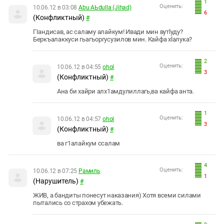
1
Оценить:
10.06.12 в 03:08
Abu АЬdulla (Jihad)
6
(Конфликтный)
#
ГIандисав, ас саламу алайкум! Ивади мин вутlуду?
Беркъалаккуси гьагъоргусузилов мин. Кайфа хlалука?
2
Оценить:
10.06.12 в 04:55
ohol
3
(Конфликтный)
#
Ана би хайри алх1амдулиллагь,ва кайфа анта.
1
Оценить:
10.06.12 в 04:57
ohol
3
(Конфликтный)
#
ва г1алайкум ссалам
4
Оценить:
10.06.12 в 07:25
Рамиль
1
(Нарушитель)
#
ЖИВ, а бандиты понесут наказания) Хотя всеми силами
пытались со страхом убежать.