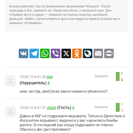
Кнопка работает при установленном приложении Telegram. После
перехода в бот, нажмите на «Запустить бота» и напишите нам. Для
отправки фото и видео — нажмите на значок скрепки, выберите
функцию «Файл», затем отметьте фото или видео в памяти устройства и
нажмите «Отправить».
VK
Telegram
WhatsApp
Viber
X
Odnoklassniki
LiveJournal
Email
Print
2
Оценить:
10.06.12 в 01:35
bbb
6
(Нарушитель)
#
имя, систра, имя)))как звали невинно убиенного?
1
(Гость)
Оценить:
10.06.12 в 01:37
Ullubii
#
1
Давно в КБР не подрывали-взрывали. Только в Дагестане и
Ингушетии взрывают, видимо и у вас научились бомбы
делать. В последний раз когда подрывали не помню.
Обычно у вас расстреливают