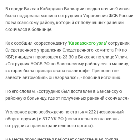
ЗАСТАВЛЯЕТ
Дагестан
В городе Баксан Кабардино-Балкарии поздно ночью 9 июня
КАВКАЗ ЗА ПАЛЕСТИНУ
Ингушетия
была подорвана машина сотрудника Управления ФСБ России
ИНАКОМЫСЛИЕ В ЧЕЧНЕ
по Баксанскому району, который от полученных ранений
Кабардино-Балкария
ПРЕСЛЕДОВАНИЕ АКТИВИСТОВ
скончался в больнице.
МОБИЛИЗАЦИЯ И ПРОТЕСТЫ
Калмыкия
Как сообщил корреспонденту
"Кавказского узла"
сотрудник
Карачаево-Черкесия
Следственного управления Следственного комитета РФ по
Краснодарский край
КБР, инцидент произошел в 23.30 в Баксане по улице Углич.
Нагорный Карабах
«Сотрудник УФСБ РФ по Баксанскому району сел в машину,
которая была припаркована возле кафе. При попытке
Российская Федерация
завести автомобиль он взорвался», - пояснил источник.
Ростовская область
По его словам, «сотрудник был доставлен в Бансанскую
Северная Осетия - Алания
районную больницу, где от полученных ранений скончался».
СКФО
Уголовное дело возбуждено по статьям 222 (незаконный
Ставропольский край
оборот оружия) и 317 УК РФ (посягательство на жизнь
Чечня
сотрудника правоохранительного органа).
Южная Осетия
На месте происшествия работает следственная группа.