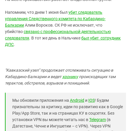
Южный Кавказ
ЮФО
Напомним, что днем 1 июня был
убит следователь
управления Следственного комитета по Кабардино-
Балкарии
Алим Вороков. СК РФ не исключает, что
убийство
связано с профессиональной деятельностью
следователя
. В тот же день в Нальчике
был убит сотрудник
ДПС
.
"Кавказский узел" продолжает отслеживать ситуацию в
Кабардино-Балкарии и ведет
хронику
происходящих там
терактов, обстрелов, взрывов и похищений.
Мы обновили приложения на
Android
и
IOS
! Будем
признательны за критику, идеи по развитию как в Google
Play/App Store, так и на страницах КУ в соцсетях. Без
установки VPN вы можете читать нас в
Telegram
(в
Дагестане, Чечне и Ингушетии – с VPN). Через VPN