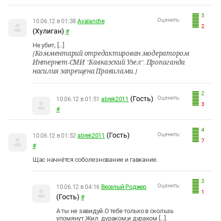
3
Оценить:
10.06.12 в 01:38
Avalanche
2
(Хулиган)
#
Не убит, [...]
[Комментарий отредактирован модератором
Интернет-СМИ "Кавказский Узел". Пропаганда
насилия запрещена Правилами.]
2
(Гость)
Оценить:
10.06.12 в 01:51
abrek2011
3
#
4
(Гость)
Оценить:
10.06.12 в 01:52
abrek2011
7
#
Щас начнётся соболезнование и гавкание.
3
Оценить:
10.06.12 в 04:16
Веселый Роджер
1
(Гость)
#
А ты не завидуй.О тебе только в скользь
упомянут.Жил дураком,и дураком [...].