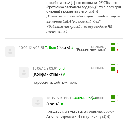
позаботится.А [...] кто вспомнит????Только
(братья)за стаканом водяры,(и то в лесу,для
сугрева) промычать что то.))))))
[Комментарий отредактирован модератором
интернет-СМИ "Кавказский Узел".
Убедительная просьба, не переходите
на
личности
.]
0
(Гость)
Оценить:
10.06.12 в 02:25
Taliban
#
"Россия чемпион"!
7
0
Оценить:
10.06.12 в 03:01
ohol
2
(Конфликтный)
#
не россия а, фсб чемпион.
0
Оценить:
10.06.12 в 04:21
Веселый Роджер
0
(Гость)
#
Блаженный,а ты какими судьбами?????
А,понял,стреляли.И ты тут как тут.)))))