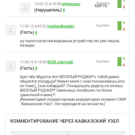
0
Оценить:
10.06.12 в 10:38
африканец
МЁРТВ
5
(Нарушитель)
#
0
Оценить:
11.06.12 в 00:22
KarAbasBarabas
0
(Гость)
#
ну такого качества взрывные устройства это уже лишок.
Не верю
0
Оценить:
11.06.12 в 14:50
ВОЛК адыгский
0
(Гость)
#
Брат Абу Абдулла этот ВЕСЕЛЫЙ РОДЖЕР с тобой давно
общается походу,да? Может меня с ним познакомишь или
он тоже [...] как кабарда07. Позащищать родину не хочешь
ВЕСЕЛЫЙ РОДЖЕР? Заменишь погибшего ты более
грамотный я вижу?!
[Комментарий отредактирован модератором интернет-СМИ
"Кавказский Узел". Не переходите на личности.]
КОММЕНТИРОВАНИЕ ЧЕРЕЗ КАВКАЗСКИЙ УЗЕЛ