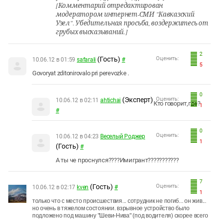
[Комментарий отредактирован
модератором интернет-СМИ "Кавказский
Узел". Убедительная просьба, воздержитесь от
грубых высказываний.]
2
(Гость)
Оценить:
10.06.12 в 01:59
safarali
#
5
Govoryat zditonirovalo pri perevozke .
0
(Эксперт)
Оценить:
10.06.12 в 02:11
ahtichai
Кто говорит,где?
1
#
0
Оценить:
10.06.12 в 04:23
Веселый Роджер
1
(Гость)
#
А ты че проснулся????Имигрант???????????
7
(Гость)
Оценить:
10.06.12 в 02:17
kven
#
1
только что с место происшествия... сотрудник не погиб... он жив...
но очень в тяжелом состоянии. взрывное устройство было
подложено под машину "Шеви-Нива" (под водителя) скорее всего