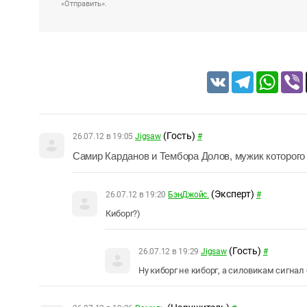
«Отправить».
VK
Telegram
Whats
(Гость)
26.07.12 в 19:05
Jigsaw
#
Самир Карданов и Тембора Долов, мужик которого
(Эксперт)
26.07.12 в 19:20
БэнДжойс.
#
Киборг?)
(Гость)
26.07.12 в 19:29
Jigsaw
#
Ну киборг не киборг, а силовикам сигнал