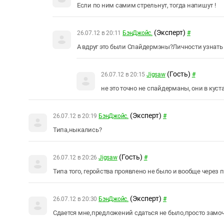
Если по ним самим стрельнут, тогда напишут !
(Эксперт)
26.07.12 в 20:11
БэнДжойс.
#
А вдруг это были Спайдермэны?Личности узнать т
(Гость)
26.07.12 в 20:15
Jigsaw
#
не это точно не спайдерманы, они в куст
(Эксперт)
26.07.12 в 20:19
БэнДжойс.
#
Типа,ныкались?
(Гость)
26.07.12 в 20:26
Jigsaw
#
Типа того, геройства проявлено не было и вообще через 
(Эксперт)
26.07.12 в 20:30
БэнДжойс.
#
Сдается мне,предложений сдаться не было,просто замоч