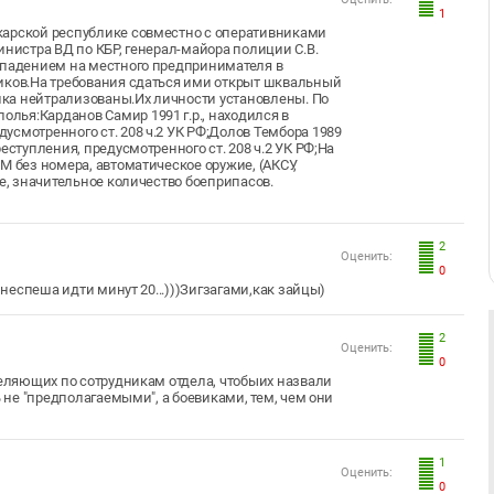
1
карской республике совместно с оперативниками
инистра ВД по КБР, генерал-майора полиции С.В.
ападением на местного предпринимателя в
ников.На требования сдаться ими открыт шквальный
ка нейтрализованы.Их личности установлены. По
ья:Карданов Самир 1991 г.р., находился в
усмотренного ст. 208 ч.2 УК РФ;Долов Тембора 1989
еступления, предусмотренного ст. 208 ч.2 УК РФ;На
М без номера, автоматическое оружие, (АКСУ,
не, значительное количество боеприпасов.
2
Оценить:
0
 неспеша идти минут 20...)))Зигзагами,как зайцы)
2
Оценить:
0
реляющих по сотрудникам отдела, чтобыих назвали
ь не "предполагаемыми", а боевиками, тем, чем они
1
Оценить:
0