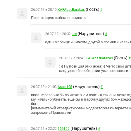
(Гость)
26.07.12 в 20:10
KARAbasBarabas
#
Про позицию забыли написать
(Нарушитель)
26.07.12 в 20:32
Leх
#
один в позиции ничком, другой в позиции казак н
(Гость)
26.07.12 в 20:41
KARAbasBarabas
#
))) Ну позиция этих ясна))) Чё то свой 
следующей сообщении уже восстановил
(Нарушитель)
26.07.12 в 21:03
Aslan108
#
вполне реально было их живьем взять! а так они легко 
мучительно убивать. еще бы и парочку других бомжахедов с
бы....
[Комментарий отредактирован модератором Интернет-СМ
запрещена Правилами]
(Нарушитель)
26.07.12 в 22:22
159159
#