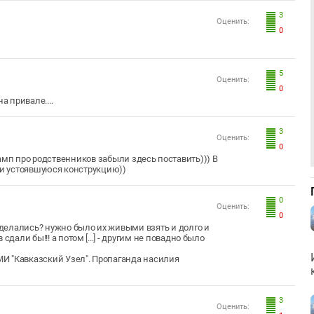
3
Оценить:
0
5
Оценить:
0
а привале....
3
Оценить:
0
штамп про родственников забыли здесь поставить))) В
и устоявшуюся конструкцию))
0
Оценить:
0
отделались? нужно было их живыми взять и долго и
дали бы!!! а потом [...] - другим не повадно было
И "Кавказский Узел". Пропаганда насилия
3
Оценить: