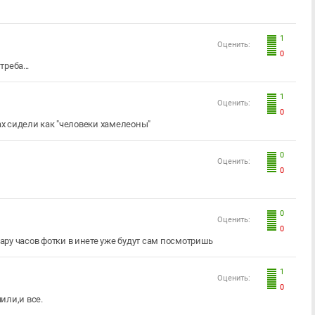
1
Оценить:
0
реба...
1
Оценить:
0
ах сидели как "человеки хамелеоны"
0
Оценить:
0
0
Оценить:
0
пару часов фотки в инете уже будут сам посмотришь
1
Оценить:
0
или,и все.