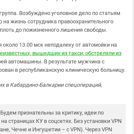
группа. Возбуждено уголовное дело по статьям
о на жизнь сотрудника правоохранительного
вплоть до пожизненного лишения свободы.
я около 13.00 мск неподалеку от автомойки на
неизвестных, вышедших из такси, обстреляли из
оей автомашины. В результате мужчина с
рован в республиканскую клиническую больницу.
х в Кабардино-Балкарии спецопераций,
! Будем признательны за критику, идеи по
и на страницах КУ в соцсетях. Без установки VPN
ане, Чечне и Ингушетии – с VPN). Через VPN