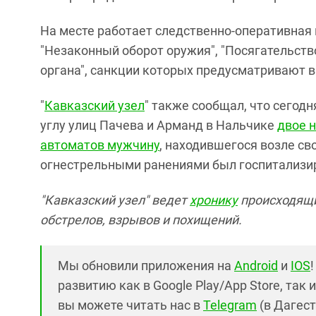
На месте работает следственно-оперативная 
"Незаконный оборот оружия", "Посягательств
органа", санкции которых предусматривают 
"
Кавказский узел
" также сообщал, что сегодн
углу улиц Пачева и Арманд в Нальчике
двое 
автоматов мужчину
, находившегося возле св
огнестрельными ранениями был госпитализи
"Кавказский узел" ведет
хронику
происходящи
обстрелов, взрывов и похищений.
Мы обновили приложения на
Android
и
IOS
развитию как в Google Play/App Store, так 
вы можете читать нас в
Telegram
(в Дагест