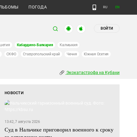
ЛЬБОМЫ
ПОГОДА
RU
EN
ВОЙТИ
шетия
Кабардино-Балкария
Калмыкия
СКФО
Ставропольский край
Чечня
Южная Осетия
Экокатастрофа на Кубани
НОВОСТИ
13:42, 7 августа 2026
Суд в Нальчике приговорил военного к сроку
за оставление части