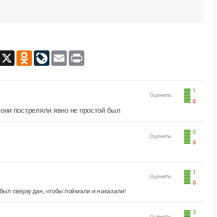
App
Viber
X
Odnoklassniki
LiveJournal
Email
Print
1
Оценить:
0
 они постреляли явно не простой был
0
Оценить:
0
1
Оценить:
0
 был сверху дан, чтобы поймали и наказали!
3
Оценить: