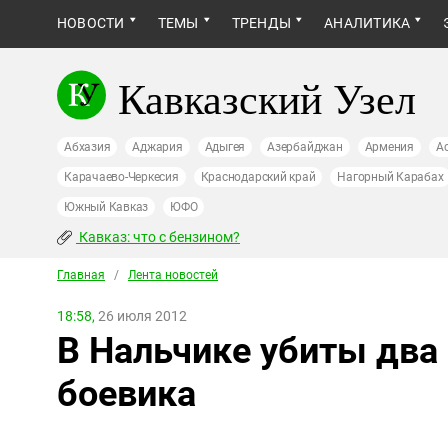
НОВОСТИ
ТЕМЫ
ТРЕНДЫ
АНАЛИТИКА
Кавказский Узел
Абхазия
Аджария
Адыгея
Азербайджан
Армения
А
Карачаево-Черкесия
Краснодарский край
Нагорный Карабах
Южный Кавказ
ЮФО
Кавказ: что с бензином?
Главная
/
Лента новостей
18:58,
26 июля 2012
В Нальчике убиты два
боевика