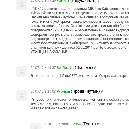
(Нарушитель)
26.07.12 в 19:26
Рамиль
#
26.07.12г. спецподразделениями МВД по Кабардино-Бал
УФСБ РФ по КБР в рамках введенного с 12:35 приказом М
Васильева плана «Вулкан – 4» в связи с вооруженным н
г.Нальчик по ул.Лермонтова блокированы двое преступ
огонь по полицейским.Ответными действиями оба боеви
предварительным данным это активные члены бандподпол
федеральном розыске за совершение преступления, пред
г.р., находился в федеральном розыске за совершение пр
месте боестолкновения обнаружено и изъято: пистолет П
значится как похищенное 02.02.2011г. в Чегемском райо
УБИЙЦЫ НАКАЗАНЫ!
(Эксперт)
26.07.12 в 19:37
БэнДжойс.
#
Это они час шли 1,5 км???Там от места обстрела,до нарта
(Продвинутый)
26.07.12 в 20:03
Русудан
#
Интересно, что может огнемет должен быть с собой у ст
тем именем, которого они реально заслуживают... То ест
и являются на самом деле?
(Гость)
26.07.12 в 20:06
Jigsaw
#