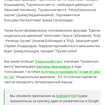
Южный Кавказ
Куцнашвили), "Грузинская мечта - свободные демократы"
ЮФО
(Ираклий Чиковани), "Грузинская мечта - Республиканская
партия" (Давид Бердзенишвили). Парламентское
большинство возглавит Давид Саганелидзе.
Также были сформированы оппозиционные фракции: "Единое
национальное движение" (возглавит Гиорги Габашвили), "ЕНД
- Регионы Грузии" (Акакий Бобохидзе) и "ЕНД - Мажоритарии"
(Тариел Лондаридзе). Лидером парламентского меньшинства
будет Давид Бакрадзе, передает "Грузия-online".
Как ранее сообщал
"Кавказский узел"
, коалиция "Грузинская
мечта" миллиардера
Бидзины Иванишвили
в ходе
голосования 1 октября
получила в парламенте Грузии 85 мест
из 150
, "Национальное движение" - 65. Остальные партии не
смогли преодолеть пятипроцентный барьер.
Мы обновили приложения на
Android
и
IOS
! Будем
признательны за критику, идеи по развитию как в Google