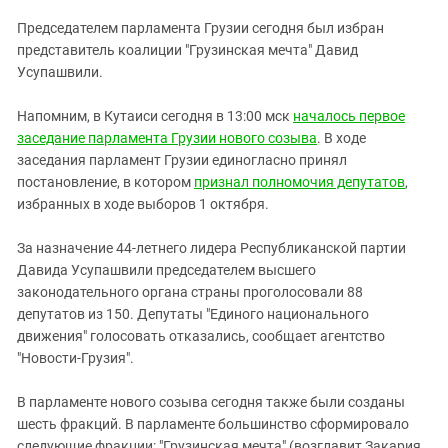
ЗАСТАВЛЯЕТ
Дагестан
Председателем парламента Грузии сегодня был избран
КАВКАЗ ЗА ПАЛЕСТИНУ
Ингушетия
представитель коалиции "Грузинская мечта" Давид
ИНАКОМЫСЛИЕ В ЧЕЧНЕ
Усупашвили.
Кабардино-Балкария
ПРЕСЛЕДОВАНИЕ АКТИВИСТОВ
МОБИЛИЗАЦИЯ И ПРОТЕСТЫ
Калмыкия
Напомним, в Кутаиси сегодня в 13:00 мск
началось первое
заседание парламента Грузии нового созыва
. В ходе
Карачаево-Черкесия
заседания парламент Грузии единогласно принял
Краснодарский край
постановление, в котором
признал полномочия депутатов
,
Нагорный Карабах
избранных в ходе выборов 1 октября.
Российская Федерация
За назначение 44-летнего лидера Республиканской партии
Ростовская область
Давида Усупашвили председателем высшего
законодательного органа страны проголосовали 88
Северная Осетия - Алания
депутатов из 150. Депутаты "Единого национального
СКФО
движения" голосовать отказались, сообщает агентство
"Новости-Грузия".
Ставропольский край
Чечня
В парламенте нового созыва сегодня также были созданы
Южная Осетия
шесть фракций. В парламенте большинство сформировало
следующие фракции: "Грузинская мечта" (возглавит Закария