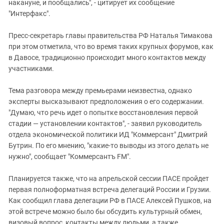
Южный Кавказ
накануне, и пообщались", - цитирует их сообщение
"Интерфакс".
ЮФО
Пресс-секретарь главы правительства РФ Наталья Тимакова
при этом отметила, что во время таких крупных форумов, как
в Давосе, традиционно происходит много контактов между
участниками.
Тема разговора между премьерами неизвестна, однако
эксперты высказывают предположения о его содержании.
"Думаю, что речь идет о попытке восстановления первой
стадии — установлении контактов", - заявил руководитель
отдела экономической политики ИД "Коммерсант" Дмитрий
Бутрин. По его мнению, "какие-то выводы из этого делать не
нужно", сообщает "Коммерсантъ FM".
Планируется также, что на апрельской сессии ПАСЕ пройдет
первая полноформатная встреча делегаций России и Грузии.
Как сообщил глава делегации РФ в ПАСЕ Алексей Пушков, на
этой встрече можно было бы обсудить культурный обмен,
визовый вопрос, контакты между людьми, а также