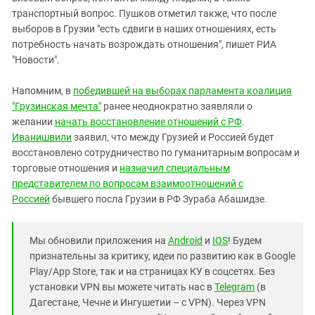
транспортный вопрос. Пушков отметил также, что после
выборов в Грузии "есть сдвиги в наших отношениях, есть
потребность начать возрождать отношения", пишет РИА
"Новости".
Напомним, в
победившей на выборах парламента коалиция
"Грузинская мечта"
ранее неоднократно заявляли о
желании
начать восстановление отношений с РФ
.
Иванишвили
заявил, что между Грузией и Россией будет
восстановлено сотрудничество по гуманитарным вопросам и
торговые отношения и
назначил специальным
представителем по вопросам взаимоотношений с
Россией
бывшего посла Грузии в РФ Зураба Абашидзе.
Мы обновили приложения на
Android
и
IOS
! Будем
признательны за критику, идеи по развитию как в Google
Play/App Store, так и на страницах КУ в соцсетях. Без
установки VPN вы можете читать нас в
Telegram
(в
Дагестане, Чечне и Ингушетии – с VPN). Через VPN