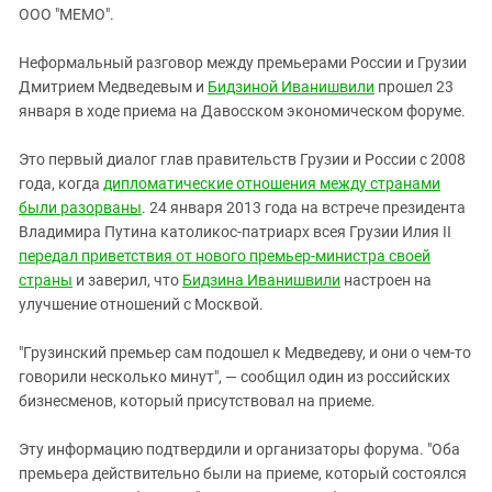
ЗАСТАВЛЯЕТ
ООО "МЕМО".
Дагестан
КАВКАЗ ЗА ПАЛЕСТИНУ
Ингушетия
ИНАКОМЫСЛИЕ В ЧЕЧНЕ
Неформальный разговор между премьерами России и Грузии
Дмитрием Медведевым и
Кабардино-Балкария
Бидзиной
Иванишвили
прошел 23
ПРЕСЛЕДОВАНИЕ АКТИВИСТОВ
января в ходе приема на Давосском экономическом форуме.
МОБИЛИЗАЦИЯ И ПРОТЕСТЫ
Калмыкия
Карачаево-Черкесия
Это первый диалог глав правительств Грузии и России c 2008
года, когда
дипломатические отношения между странами
Краснодарский край
были разорваны
. 24 января 2013 года на встрече президента
Нагорный Карабах
Владимира Путина католикос-патриарх всея Грузии Илия II
передал приветствия от нового премьер-министра своей
Российская Федерация
страны
и заверил, что
Бидзина
Иванишвили
настроен на
Ростовская область
улучшение отношений с Москвой.
Северная Осетия - Алания
"Грузинский премьер сам подошел к Медведеву, и они о чем-то
СКФО
говорили несколько минут", — сообщил один из российских
Ставропольский край
бизнесменов, который присутствовал на приеме.
Чечня
Эту информацию подтвердили и организаторы форума. "Оба
Южная Осетия
премьера действительно были на приеме, который состоялся