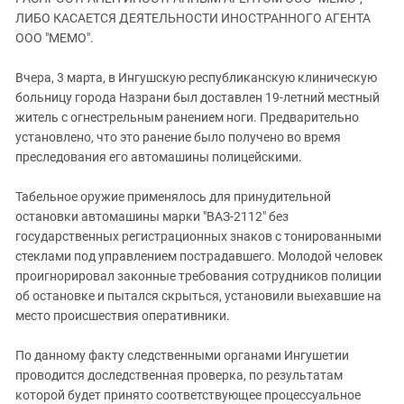
ЗАСТАВЛЯЕТ
Дагестан
ЛИБО КАСАЕТСЯ ДЕЯТЕЛЬНОСТИ ИНОСТРАННОГО АГЕНТА
КАВКАЗ ЗА ПАЛЕСТИНУ
ООО "МЕМО".
Ингушетия
ИНАКОМЫСЛИЕ В ЧЕЧНЕ
Кабардино-Балкария
ПРЕСЛЕДОВАНИЕ АКТИВИСТОВ
Вчера, 3 марта, в Ингушскую республиканскую клиническую
МОБИЛИЗАЦИЯ И ПРОТЕСТЫ
больницу города Назрани был доставлен 19-летний местный
Калмыкия
житель с огнестрельным ранением ноги. Предварительно
Карачаево-Черкесия
установлено, что это ранение было получено во время
Краснодарский край
преследования его автомашины полицейскими.
Нагорный Карабах
Табельное оружие применялось для принудительной
Российская Федерация
остановки автомашины марки "ВАЗ-2112" без
государственных регистрационных знаков с тонированными
Ростовская область
стеклами под управлением пострадавшего. Молодой человек
Северная Осетия - Алания
проигнорировал законные требования сотрудников полиции
СКФО
об остановке и пытался скрыться, установили выехавшие на
место происшествия оперативники.
Ставропольский край
Чечня
По данному факту следственными органами Ингушетии
проводится доследственная проверка, по результатам
Южная Осетия
которой будет принято соответствующее процессуальное