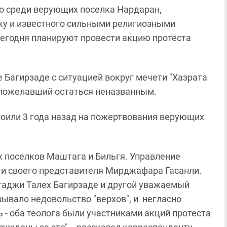
о среди верующих поселка Нардаран,
аку и известного сильными религиозными
сегодня планируют провести акцию протеста
агирзаде с ситуацией вокруг мечети "Хазрата
 пожелавший остаться неназванным.
троили 3 года назад на пожертвования верующих
х поселков Маштага и Бильгя. Управление
и своего представителя Мирджафара Гасанли.
гаджи Талех Багирзаде и другой уважаемый
ывало недовольство "верхов", и негласно
ь - оба теолога были участниками акций протеста