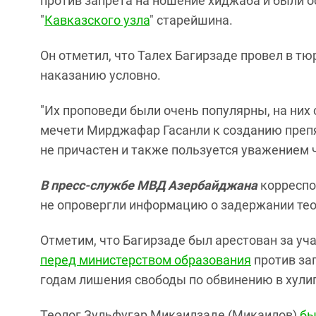
против запрета на ношение хиджаба и были ос
"
Кавказского узла
" старейшина.
Он отметил, что Талех Багирзаде провел в тю
наказанию условно.
"Их проповеди были очень популярны, на них 
мечети Мирджафар Гасанли к созданию препя
не причастен и также пользуется уважением 
В пресс-службе МВД Азербайджана
корреспо
не опровергли информацию о задержании тео
Отметим, что Багирзаде был арестован за уч
перед министерством образования
против за
годам лишения свободы по обвинению в хулиг
Теолог Зульфугар Микаилзаде (Микаилов)
бы