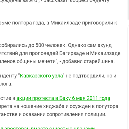
уждены за это", - рассказал корреспонденту
рьме полтора года, а Микаилзаде приговорили к
собирались до 500 человек. Однако сам ахунд
тствий для проповедей Багирзаде и Микаилзаде
членов общины мечети", - добавил старейшина.
нденту "
Кавказского узла
" не подтвердили, но и
лога.
астие в
акции протеста в Баку 6 мая 2011 года
прета на ношение хиджаба и осужден к полутора
анстве и оказании сопротивления полиции.
л арестован вместе с шестью членами