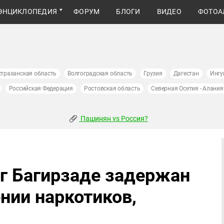
ЭНЦИКЛОПЕДИЯ
ФОРУМ
БЛОГИ
ВИДЕО
ФОТОА
страханская область
Волгоградская область
Грузия
Дагестан
Ингу
Российская Федерация
Ростовская область
Северная Осетия - Алания
Пашинян vs Россия?
г Багирзаде задержан
нии наркотиков,