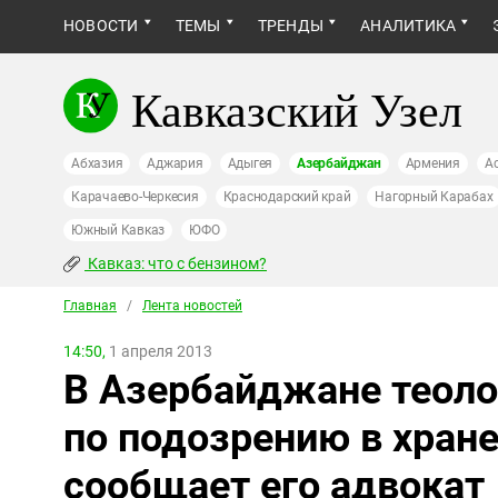
НОВОСТИ
ТЕМЫ
ТРЕНДЫ
АНАЛИТИКА
Кавказский Узел
Абхазия
Аджария
Адыгея
Азербайджан
Армения
А
Карачаево-Черкесия
Краснодарский край
Нагорный Карабах
Южный Кавказ
ЮФО
Кавказ: что с бензином?
Главная
/
Лента новостей
14:50,
1 апреля 2013
В Азербайджане теоло
по подозрению в хране
сообщает его адвокат