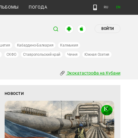
ЛЬБОМЫ
ПОГОДА
RU
EN
ВОЙТИ
шетия
Кабардино-Балкария
Калмыкия
СКФО
Ставропольский край
Чечня
Южная Осетия
Экокатастрофа на Кубани
НОВОСТИ