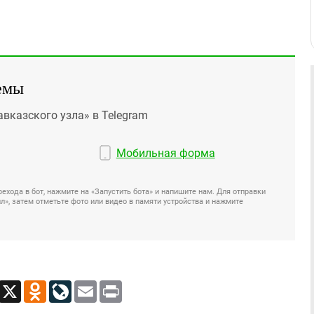
емы
авказского узла» в Telegram
Мобильная форма
ехода в бот, нажмите на «Запустить бота» и напишите нам. Для отправки
», затем отметьте фото или видео в памяти устройства и нажмите
App
Viber
X
Odnoklassniki
LiveJournal
Email
Print