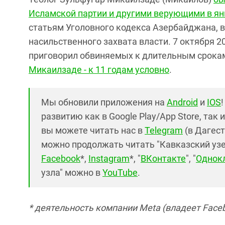
Исламской партии и другими верующими в ян
статьям Уголовного кодекса Азербайджана, в
насильственного захвата власти. 7 октября 
приговорил обвиняемых к длительным срокам
Микаилзаде - к 11 годам условно
.
Мы обновили приложения на
Android
и
IOS
развитию как в Google Play/App Store, так 
вы можете читать нас в
Telegram
(в Дагест
можно продолжать читать "Кавказский узел"
Facebook
*,
Instagram
*, "
ВКонтакте
", "
Однок
узла" можно в
YouTube
.
* деятельность компании Meta (владеет Faceb