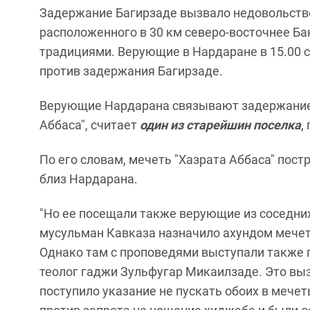
Задержание Багирзаде вызвало недовольств
расположенного в 30 км северо-восточнее Б
традициями. Верующие в Нардаране в 15.00 
против задержания Багирзаде.
Верующие Нардарана связывают задержание Б
Аббаса", считает
один из старейшин поселка
,
По его словам, мечеть "Хазрата Аббаса" пос
близ Нардарана.
"Но ее посещали также верующие из соседни
мусульман Кавказа назначило ахундом мечет
Однако там с проповедями выступали также 
теолог гаджи Зульфугар Микаилзаде. Это выз
поступило указание не пускать обоих в мечет